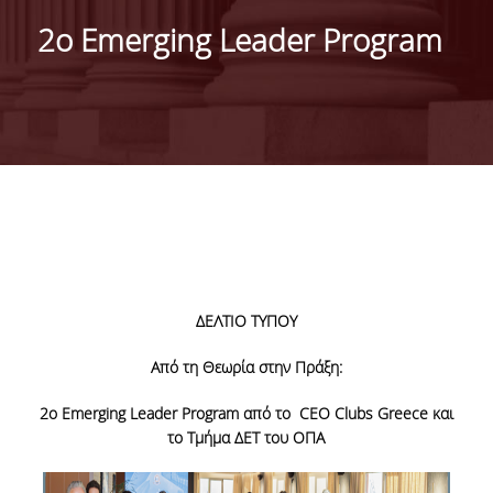
IDENTITY OF THE DEPARTMENT
2ο Emerging Leader Program
MISSION OF THE DEPARTMENT
ADMINISTRATION
DEPARTMENT ADVISORY COMMITTEE
INTERNATIONAL DISTINCTIONS
CAREER PROSPECTS
LABORATORY INFRASTRUCTURE
ΔΕΛΤΙΟ ΤΥΠΟΥ
FACULTY AND STAFF
Από τη Θεωρία στην Πράξη:
FACULTY OF THE DEPARTMENT
2
ο
Emerging Leader Program από
το
CEO Clubs Greece και
RESIDENT FACULTY MEMBERS
το
Τμήμα
ΔΕΤ
του ΟΠΑ
HONONARY DOCTORATES