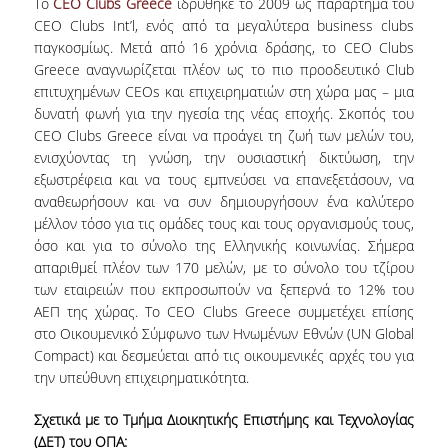
Το
CEO Clubs Greece
ιδρύθηκε το 2009 ως παράρτημα του
CEO Clubs Int’l, ενός από τα μεγαλύτερα business clubs
παγκοσμίως. Μετά από 16 χρόνια δράσης, το CEO Clubs
Greece αναγνωρίζεται πλέον ως το πιο προοδευτικό Club
επιτυχημένων CEOs και επιχειρηματιών στη χώρα μας – μια
δυνατή φωνή για την ηγεσία της νέας εποχής. Σκοπός του
CEO Clubs Greece είναι να προάγει τη ζωή των μελών του,
ενισχύοντας τη γνώση, την ουσιαστική δικτύωση, την
εξωστρέφεια και να τους εμπνεύσει να επανεξετάσουν, να
αναθεωρήσουν και να συν δημιουργήσουν ένα καλύτερο
μέλλον τόσο για τις ομάδες τους και τους οργανισμούς τους,
όσο και για το σύνολο της Ελληνικής κοινωνίας. Σήμερα
απαριθμεί πλέον των 170 μελών, με το σύνολο του τζίρου
των εταιρειών που εκπροσωπούν να ξεπερνά το 12% του
ΑΕΠ της χώρας. Το CEO Clubs Greece συμμετέχει επίσης
στο Οικουμενικό Σύμφωνο των Ηνωμένων Εθνών (UN Global
Compact) και δεσμεύεται από τις οικουμενικές αρχές του για
την υπεύθυνη επιχειρηματικότητα.
Σχετικά με το Τμήμα Διοικητικής Επιστήμης και Τεχνολογίας
(ΔΕΤ) του OΠΑ: