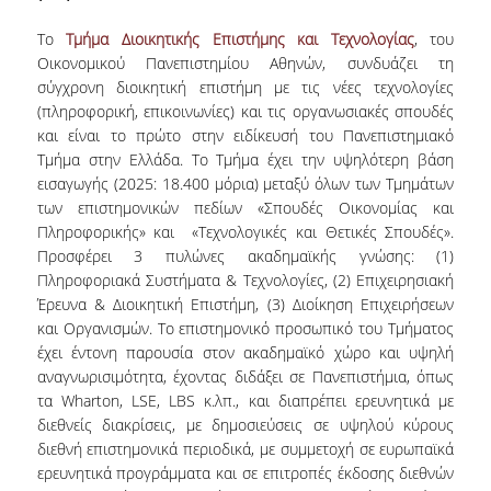
Το
Τμήμα Διοικητικής Επιστήμης και Τεχνολογίας
, του
Οικονομικού Πανεπιστημίου Αθηνών, συνδυάζει τη
σύγχρονη διοικητική επιστήμη με τις νέες τεχνολογίες
(πληροφορική, επικοινωνίες) και τις οργανωσιακές σπουδές
και είναι το πρώτο στην ειδίκευσή του Πανεπιστημιακό
Τμήμα στην Ελλάδα. Το Τμήμα έχει την υψηλότερη βάση
εισαγωγής (2025: 18.400 μόρια) μεταξύ όλων των Τμημάτων
των επιστημονικών πεδίων «Σπουδές Οικονομίας και
Πληροφορικής» και «Τεχνολογικές και Θετικές Σπουδές».
Προσφέρει 3 πυλώνες ακαδημαϊκής γνώσης: (1)
Πληροφοριακά Συστήματα & Τεχνολογίες, (2) Επιχειρησιακή
Έρευνα & Διοικητική Επιστήμη, (3) Διοίκηση Επιχειρήσεων
και Οργανισμών. Το επιστημονικό προσωπικό του Τμήματος
έχει έντονη παρουσία στον ακαδημαϊκό χώρο και υψηλή
αναγνωρισιμότητα, έχoντας διδάξει σε Πανεπιστήμια, όπως
τα Wharton, LSE, LBS κ.λπ., και διαπρέπει ερευνητικά με
διεθνείς διακρίσεις, με δημοσιεύσεις σε υψηλού κύρους
διεθνή επιστημονικά περιοδικά, με συμμετοχή σε ευρωπαϊκά
ερευνητικά προγράμματα και σε επιτροπές έκδοσης διεθνών