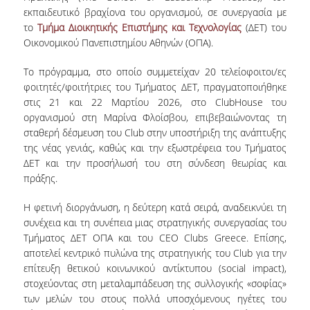
εκπαιδευτικό βραχίονα του οργανισμού, σε συνεργασία με
το
Τμήμα Διοικητικής Επιστήμης και Τεχνολογίας
(ΔΕT) του
POSTGRADUATE STUDIES
Οικονομικού Πανεπιστημίου Αθηνών (ΟΠΑ).
POSTGRADUATE PROGRAMS
Το πρόγραμμα, στο οποίο συμμετείχαν 20 τελείοφοιτοι/ες
φοιτητές/φοιτήτριες του Τμήματος ΔΕΤ, πραγματοποιήθηκε
THE DOCTORAL PROGRAM
στις 21 και 22 Μαρτίου 2026, στο ClubHouse του
οργανισμού στη Μαρίνα Φλοίσβου, επιβεβαιώνοντας τη
CURRENT PHD HOLDERS
σταθερή δέσμευση του Club στην υποστήριξη της ανάπτυξης
της νέας γενιάς, καθώς και την εξωστρέφεια του Τμήματος
PHD CANDIDATES
ΔΕΤ και την προσήλωσή του στη σύνδεση θεωρίας και
πράξης.
RESEARCH SEMINARS
Η φετινή διοργάνωση, η δεύτερη κατά σειρά, αναδεικνύει τη
συνέχεια και τη συνέπεια μιας στρατηγικής συνεργασίας του
ERASMUS+ PROGRAMME
Τμήματος ΔΕΤ ΟΠΑ και του CEO Clubs Greece. Επίσης,
αποτελεί κεντρικό πυλώνα της στρατηγικής του Club για την
COURSES OFFERED BY THE
επίτευξη θετικού κοινωνικού αντίκτυπου (social impact),
DEPARTMENT
στοχεύοντας στη μεταλαμπάδευση της συλλογικής «σοφίας»
των μελών του στους πολλά υποσχόμενους ηγέτες του
DOCUMENTS - USEFUL LINKS