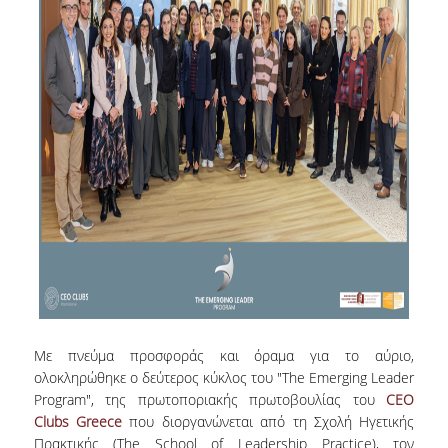
VISITING PROFESSORS
LABORATORY TEACHING STAFF
SPECIAL TECHNICAL LABORATORY STAFF
ADMINISTRATIVE STAFF
POSTDOCTORAL RESEARCHERS
UNDERGRADUATE STUDIES
CURRICULUM OF THE DEPARTMENT
GUIDE AND STREAMS OF STUDY
Με πνεύμα προσφοράς και όραμα για το αύριο,
PROGRAM COURSES
ολοκληρώθηκε ο δεύτερος κύκλος του "The Emerging Leader
Program", της πρωτοποριακής πρωτοβουλίας του
CEO
INTERNSHIP AND THESIS
Clubs Greece
που διοργανώνεται από τη Σχολή Ηγετικής
TEACHING AND EXAMS
Πρακτικής (The School of Leadership Practice), τον