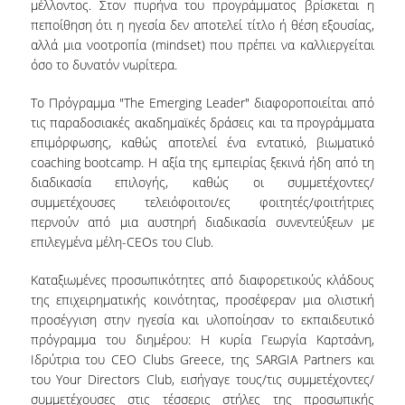
μέλλοντος. Στον πυρήνα του προγράμματος βρίσκεται η
πεποίθηση ότι η ηγεσία δεν αποτελεί τίτλο ή θέση εξουσίας,
QUALITY ASSURANCE
αλλά μια νοοτροπία (mindset) που πρέπει να καλλιεργείται
όσο το δυνατόν νωρίτερα.
QUALITY ASSURANCE POLICY
Το Πρόγραμμα "The Emerging Leader" διαφοροποιείται από
τις παραδοσιακές ακαδημαϊκές δράσεις και τα προγράμματα
ACCREDITATION
επιμόρφωσης, καθώς αποτελεί ένα εντατικό, βιωματικό
coaching bootcamp. Η αξία της εμπειρίας ξεκινά ήδη από τη
EXTERNAL EVALUATION
διαδικασία επιλογής, καθώς οι συμμετέχοντες/
QUALITY ASSURANCE UNIT
συμμετέχουσες τελειόφοιτοι/ες φοιτητές/φοιτήτριες
περνούν από μια αυστηρή διαδικασία συνεντεύξεων με
επιλεγμένα μέλη-CEOs του Club.
RESEARCH
Καταξιωμένες προσωπικότητες από διαφορετικούς κλάδους
RESEARCH ACTIVITIES
της επιχειρηματικής κοινότητας, προσέφεραν μια ολιστική
προσέγγιση στην ηγεσία και υλοποίησαν το εκπαιδευτικό
RESEARCH LABORATORIES
πρόγραμμα του διημέρου: Η κυρία Γεωργία Καρτσάνη,
Ιδρύτρια του CEO Clubs Greece, της SARGIA Partners και
PUBLICATIONS
του Your Directors Club, εισήγαγε τους/τις συμμετέχοντες/
συμμετέχουσες στις τέσσερις στήλες της προσωπικής