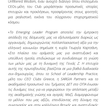
Unfiltered Wisdom, έναν ανοιχτό διάλογο όπου επιλεγμένοι
CEOs-μέλη του Club μοιράστηκαν προσωπικές ιστορίες
επιτυχιών και προκλήσεων, προσφέροντας στους φοιτητές
μια ρεαλιστική εικόνα του σύγχρονου επιχειρηματικού
κόσμου.
«
Το Emerging Leader Program αποτελεί την έμπρακτη
απόδειξη της δέσμευσής μας να εξελισσόμαστε διαρκώς ως
οργανισμός, δημιουργώντας πολλαπλασιαστική αξία για την
ελληνική κοινωνία,
» σημείωσε η κυρία Γεωργία Καρτσάνη.
«
Στο πλαίσιο του οράματός μας για αναπτυξιακή και
υπεύθυνη ηγεσία, επιδιώκουμε να συνδυάσουμε τη γνώση
των μελών μας με τη δυναμική της Γενιάς Z. Η επιτυχία
αυτής της πρωτοβουλίας βασίζεται σε μια βαθιά διαδικασία
συν-δημιουργίας, όπου το School of Leadership Practice,
μέλη του CEO Clubs Greece, η SARGIA Partners και το
ακαδημαϊκό προσωπικό του Τμήματος ΔΕΤ στο ΟΠΑ ένωσαν
τις δυνάμεις τους για να γεφυρώσουν την απόσταση μεταξύ
της ακαδημαϊκής γνώσης και αγοράς. Μαζί, διαμορφώνουμε
το μέλλον που μας αξίζει, επενδύοντας στη δύναμη της
συνεργασίας και στην καλλιέργεια θετικής και αναπτυξιακής