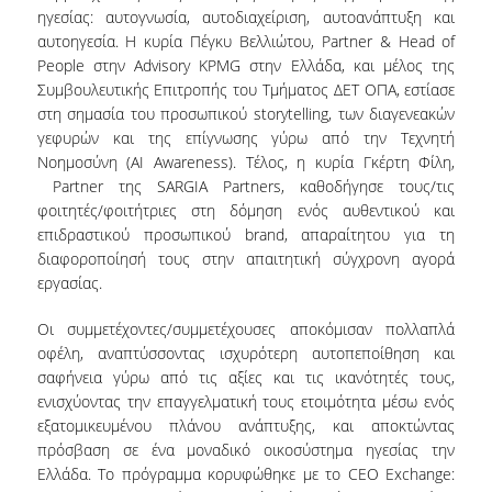
SCIENTIFIC CONFERENCES
ηγεσίας: αυτογνωσία, αυτοδιαχείριση, αυτοανάπτυξη και
αυτοηγεσία. Η κυρία Πέγκυ Βελλιώτου, Partner & Head of
ALUMNI
People στην Advisory KPMG στην Ελλάδα, και μέλος της
Συμβουλευτικής Επιτροπής του Τμήματος ΔΕΤ ΟΠΑ, εστίασε
στη σημασία του προσωπικού storytelling, των διαγενεακών
GRADUATES OF THE DEPARTMENT
γεφυρών και της επίγνωσης γύρω από την Τεχνητή
JOB LISTINGS
Νοημοσύνη (AI Awareness). Τέλος, η κυρία Γκέρτη Φίλη,
Partner της SARGIA Partners, καθοδήγησε τους/τις
GRADUATE PROSPECTS
φοιτητές/φοιτήτριες στη δόμηση ενός αυθεντικού και
επιδραστικού προσωπικού brand, απαραίτητου για τη
ALUMNI ASSOCIATIONS
διαφοροποίησή τους στην απαιτητική σύγχρονη αγορά
εργασίας.
NEWS
Οι συμμετέχοντες/συμμετέχουσες αποκόμισαν πολλαπλά
οφέλη, αναπτύσσοντας ισχυρότερη αυτοπεποίθηση και
DEPARTMENT NEWS
σαφήνεια γύρω από τις αξίες και τις ικανότητές τους,
ενισχύοντας την επαγγελματική τους ετοιμότητα μέσω ενός
EVENTS
εξατομικευμένου πλάνου ανάπτυξης, και αποκτώντας
πρόσβαση σε ένα μοναδικό οικοσύστημα ηγεσίας την
CONTACT
Ελλάδα. Το πρόγραμμα κορυφώθηκε με το CEO Exchange: