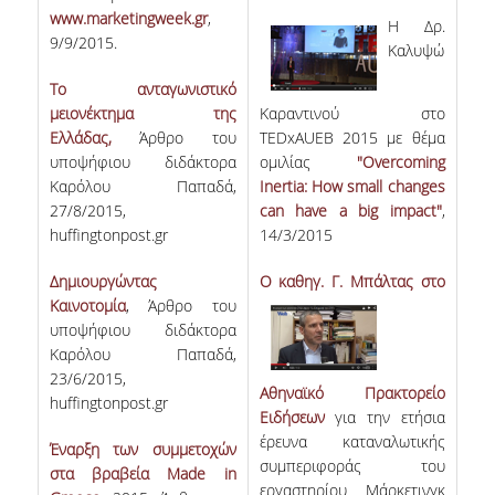
www.marketingweek.gr
,
H Δρ.
9/9/2015.
Καλυψώ
Το ανταγωνιστικό
μειονέκτημα της
Καραντινού στο
Ελλάδας,
Άρθρο του
TEDxAUEB 2015 με θέμα
υποψήφιου διδάκτορα
ομιλίας
"Overcoming
Καρόλου Παπαδά,
Inertia: How small changes
27/8/2015,
can have a big impact"
,
huffingtonpost.gr
14/3/2015
Δημιουργώντας
O καθηγ.
Γ. Μπάλτας στο
Καινοτομία
, Άρθρο του
υποψήφιου διδάκτορα
Καρόλου Παπαδά,
23/6/2015,
Αθηναϊκό Πρακτορείο
huffingtonpost.gr
Ειδήσεων
για την ετήσια
έρευνα καταναλωτικής
Έναρξη των συμμετοχών
συμπεριφοράς του
στα βραβεία Made in
εργαστηρίου Μάρκετινγκ