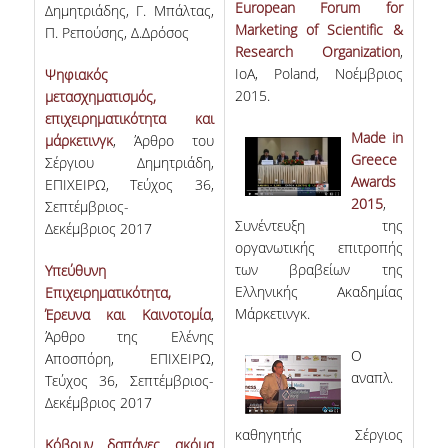
European Forum for
Δημητριάδης, Γ. Μπάλτας,
UNDERGRADUATE STUDY PROGRAMME -
Marketing of Scientific &
Π. Ρεπούσης, Δ.Δρόσος
ACCREDITATION
Research Organization
,
IoA, Poland, Νοέμβριος
Ψηφιακός
QUALITY ASSURANCE UNIT
2015.
μετασχηματισμός,
επιχειρηματικότητα και
RESEARCH
Made in
μάρκετινγκ
​​​​​, Άρθρο του
Greece
Σέργιου Δημητριάδη,
RESEARCH LABS
Awards
ΕΠΙΧΕΙΡΩ, Τεύχος 36,
2015
,
Σεπτέμβριος-
RESEARCH AREAS
Συνέντευξη της
Δεκέμβριος 2017
οργανωτικής επιτροπής
PUBLICATIONS
των βραβείων της
Υπεύθυνη
Ελληνικής Ακαδημίας
Επιχειρηματικότητα,
PUBLICATIONS IN SCIENTIFIC
Μάρκετινγκ.
Έρευνα και Καινοτομία
,
JOURNALS
Άρθρο της Ελένης
Ο
Αποσπόρη, ΕΠΙΧΕΙΡΩ,
PUBLICATIONS IN CONFERENCES
αναπλ.
Τεύχος 36, Σεπτέμβριος-
Δεκέμβριος 2017
RESEARCH PROJECTS - PHDS
καθηγητής Σέργιος
Κόβουν δαπάνες ακόμα