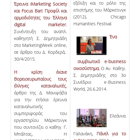
εξέλιξη και το ρόλο της
Έρευνα iMarketing Society
επιστήμης του Μάρκετινγκ
και Focus Bari: Προφίλ και
(2012), Chicago
αρμοδιότητες του Έλληνα
Humanities Festival.
digital marketer.
Συνέντευξη του αναπλ.
Ένα
καθηγητή Σ. Δημητριάδη
στο MarketingWeek online,
σε άρθρο του Δ. Κορδερά,
30/4/2015.
συ
μβιωτικό
e-business
οικοσύσ
τημα
, O Aν. Kαθηγ.
Η κρίση έκανε
Σ. Δημητριάδης στο 3o
Βορειοευρωπαίους τους
Συνέδριο e-Βusiness
έλληνες καταναλωτές
,
World, 26.6.2014.
άρθρο της Δ. Μανιφάβα
για την ετήσια έρευνα
καταναλωτικής
συμπεριφοράς του
Ελεάννα
εργαστηρίου Μάρκετινγκ
που συντονίζει ο καθηγ. Γ.
Γαλανάκη,
Πάνελ για το
Μπάλτας, Η