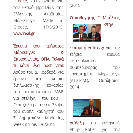
Greece
, 2015, Άρθρο για
(2015).
τον θεσμό βραβείων της
Ελληνικής Ακαδημίας
O καθηγητ
ής Γ. Μπάλτας
Μάρκετινγκ: Made in
στην
Greece, 17/6/2015,
www.real.gr
Έρευνα του τμήματος
εκπομπή enikos.gr
για την
Μάρκετιγνκ &
ετήσια έρευνα
Επικοινωνίας, OΠΑ: Τελικά
καταναλωτικής
τι κάνει ένα post viral;
συμπεριφοράς του
Άρθρο του Δ. Κορδερά, για
εργαστηρίου Μάρκετινγκ
έρευνα στο πλαίσιο
(A.La.R.M.), Οκτώβριος
διπλωματικής εργασίας
2014.
του μεταπτυχιακού Μ&Ε
για στελέχη, του κου Γ.
Γκριτζάλα με την επίβλεψη
του αναπλ. καθηγητή κου
Σ. Δημητριάδη. Marketing
Διάλεξη
του καθηγητή
Week online, 3/6/2015.
Philip Kotler για την