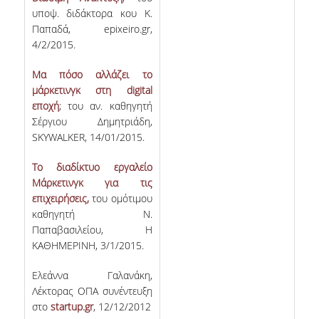
υποψ. διδάκτορα κου Κ.
Παπαδά, epixeiro.gr,
4/2/2015.
Μα πόσο αλλάζει το
μάρκετινγκ στη digital
εποχή
; του αν. καθηγητή
Σέργιου Δημητριάδη,
SKYWALKER, 14/01/2015.
Το διαδίκτυο εργαλείο
Μάρκετινγκ για τις
επιχειρήσεις,
του ομότιμου
καθηγητή Ν.
Παπαβασιλείου, Η
ΚΑΘΗΜΕΡΙΝΗ, 3/1/2015.
Ελεάννα Γαλανάκη,
Λέκτορας ΟΠΑ συνέντευξη
στο
startup.gr
, 12/12/2012