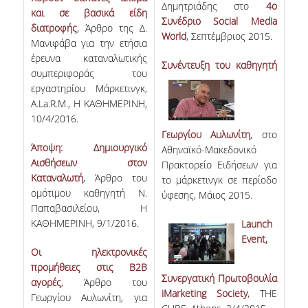
Δημητριάδης στο
4ο
και σε βασικά είδη
COMPLETED PHD DISSERTATIONS
Συνέδριο Social Media
διατροφής
, Άρθρο της Δ.
World
, Σεπτέμβριος 2015.
Μανιφάβα για την ετήσια
CURRENT PHD
έρευνα καταναλωτικής
Συνέντευξη
του καθηγητή
DISSERTATIONS
συμπεριφοράς του
εργαστηρίου Μάρκετινγκ,
FUNDED PROGRAMS
A.La.R.M., Η ΚΑΘΗΜΕΡΙΝΗ,
10/4/2016.
RESEARCH SEMINARS
Γεωργίου
Αυλ
ωνίτη
, στο
Άποψη: Δημιουργικό
Αθηναϊκό-Μακεδονικό
Αισθήσεων στον
Πρακτορείο Ειδήσεων για
CONTACT
Καταναλωτή
, Άρθρο του
το μάρκετινγκ σε περίοδο
ομότιμου καθηγητή Ν.
ύφεσης, Μάιος 2015.
Παπαβασιλείου, Η
ΚΑΘΗΜΕΡΙΝΗ, 9/1/2016.
Launch
Event,
Οι ηλεκτρονικές
προμήθειες στις B2B
Συνεργατική Πρωτοβουλία
αγορές
, Άρθρο του
iMarketing
Society
, ΤΗΕ
Γεωργίου Αυλωνίτη, για