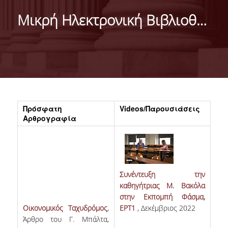
DEPARTMENT
Μικρή Ηλεκτρονική Βιβλιοθήκη
MISSION OF THE DEPARTMENT
INFRASTRUCTURE
TESTIMONIALS
AT A GLANCE
Πρόσφατη
Videos/Παρουσιάσεις
FACULTY
Αρθρογραφία
RESIDENT FACULTY MEMBERS
SCIENTIFIC ASSOCIATES
Συνέντευξη την
LABORATORIAL TEACHING STAFF
καθηγήτριας Μ. Βακόλα
στην Εκπομπή Φάσμα,
PHD CANDIDATES
Οικονομικός Ταχυδρόμος
,
ΕΡΤ1
, Δεκέμβριος 2022
Άρθρο του Γ. Μπάλτα,
UNDERGRADUATE STUDIES