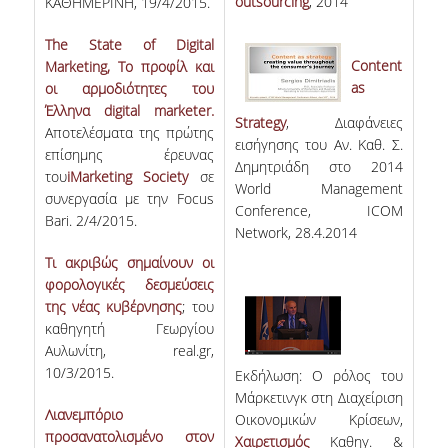
outsourcing
, 2014
ΚΑΘΗΜΕΡΙΝΗ, 19/4/2015.
The State of Digital
Content
Marketing, Το προφίλ και
as
οι αρμοδιότητες του
Έλληνα digital marketer.
Strategy
, Διαφάνειες
Αποτελέσματα της πρώτης
εισήγησης του Αν. Καθ. Σ.
επίσημης έρευνας
Δημητριάδη στο 2014
του
iMarketing
Society
σε
World Management
συνεργασία με την Focus
Conference, ICOM
Bari. 2/4/2015.
Network, 28.4.2014
Τι ακριβώς σημαίνουν οι
φορολογικές δεσμεύσεις
της νέας κυβέρνησης
; του
καθηγητή Γεωργίου
Αυλωνίτη, real.gr,
10/3/2015.
Εκδήλωση: Ο ρόλος του
Μάρκετινγκ στη Διαχείριση
Λιανεμπόριο
Οικονομικών Κρίσεων,
προσανατολισμένο στον
Χαιρετισμός
Καθηγ. &