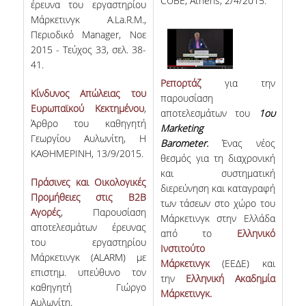
CUBE, Athens, 2/4/2015.
έρευνα του εργαστηρίου
Μάρκετινγκ A.La.R.M.,
Περιοδικό Manager, Νοε
2015 - Τεύχος 33, σελ. 38-
41.
Ρεπορτάζ
για την
Κίνδυνος Απώλειας του
παρουσίαση
Ευρωπαϊκού Κεκτημένου
,
αποτελεσμάτων του
1ου
Άρθρο του καθηγητή
Mark
eting
Γεωργίου Αυλωνίτη, Η
Barometer.
Ένας νέος
ΚΑΘΗΜΕΡΙΝΗ, 13/9/2015.
θεσμός για τη διαχρονική
και συστηματική
Πράσινες και Οικολογικές
διερεύνηση και καταγραφή
Προμήθειες στις Β2Β
των τάσεων στο χώρο του
Αγορές
, Παρουσίαση
Μάρκετινγκ στην Ελλάδα
αποτελεσμάτων έρευνας
από το
Ελληνικό
του εργαστηρίου
Ινστιτούτο
Μάρκετινγκ (ALARM) με
Μάρκετινγκ
(ΕΕΔΕ) και
επιστημ. υπεύθυνο τον
την
Ελληνική Ακαδημία
καθηγητή Γιώργο
Μάρκετινγκ.
Αυλωνίτη.