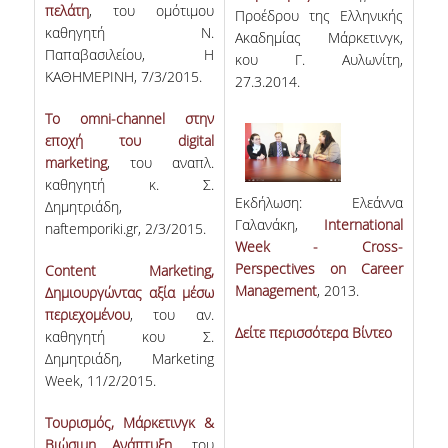
πελάτη
, του ομότιμου
Προέδρου της Ελληνικής
καθηγητή Ν.
Ακαδημίας Μάρκετινγκ,
Παπαβασιλείου, Η
κου Γ. Αυλωνίτη,
ΚΑΘΗΜΕΡΙΝΗ, 7/3/2015.
27.3.2014.
Το omni-channel στην
εποχή του digital
marketing
, του αναπλ.
καθηγητή κ. Σ.
Εκδήλωση: Ελεάννα
Δημητριάδη,
Γαλανάκη,
International
naftemporiki.gr, 2/3/2015.
Week - Cross-
Perspectives on Career
Content Marketing,
Management
, 2013.
Δημιουργώντας αξία μέσω
περιεχομένου
, του αν.
Δείτε περισσότερα Βίντεο
καθηγητή κου Σ.
Δημητριάδη, Marketing
Week, 11/2/2015.
Τουρισμός, Μάρκετινγκ &
Βιώσιμη Ανάπτυξη
, του