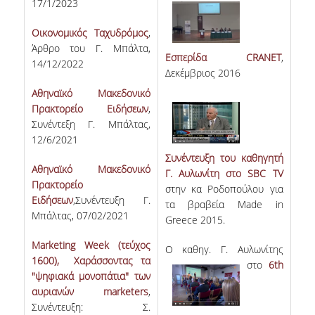
17/1/2023
Οικονομικός Ταχυδρόμος
,
DEGREE PROGRAM
Άρθρο του Γ. Μπάλτα,
Εσπερίδα CRANET
,
14/12/2022
ACADEMIC CURRICULUM
Δεκέμβριος 2016
Αθηναϊκό Μακεδονικό
ERASMUS+ PROGRAM
Πρακτορείο Ειδήσεων
,
INTERNSHIP PROGRAM
Συνέντεξη Γ. Μπάλτας,
12/6/2021
Συνέντευξη του καθηγητή
POSTGRADUATE STUDIES
Αθηναϊκό Μακεδονικό
Γ. Αυλωνίτη στο SBC TV
Πρακτορείο
στην κα Ροδοπούλου για
FULL TIME
Ειδήσεων
,Συνέντευξη Γ.
τα βραβεία Made in
Μπάλτας, 07/02/2021
Greece 2015.
PART TIME
Marketing Week (τεύχος
Ο καθηγ
. Γ. Αυλωνίτης
DOCTORAL PROGRAM
1600), Χαράσσοντας τα
στο
6th
"ψηφιακά μονοπάτια" των
QUALITY ASSURANCE
αυριανών marketers
,
Συνέντευξη: Σ.