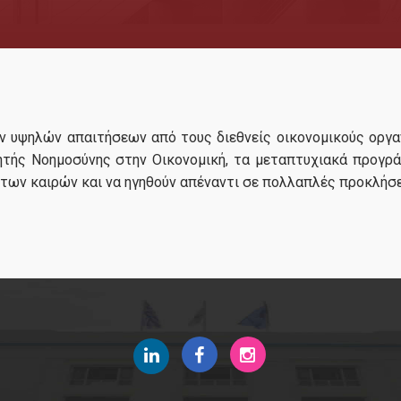
Πρόγραμμα Σπουδών
Διδάσκοντες
Σύμβουλος Καθηγητής
Εξωτερική Συμβουλευτική Επιτροπή
ν υψηλών απαιτήσεων από τους διεθνείς οικονομικούς οργαν
Δίδακτρα & Υποτροφίες
ητής Νοημοσύνης στην Οικονομική, τα μεταπτυχιακά προγρ
των καιρών και να ηγηθούν απέναντι σε πολλαπλές προκλήσε
Ίδρυση-Κανονισμός
Υποψήφιοι
Σε ποιούς απευθύνεται
Διαδικασία Αιτήσεων
Συχνές Ερωτήσεις