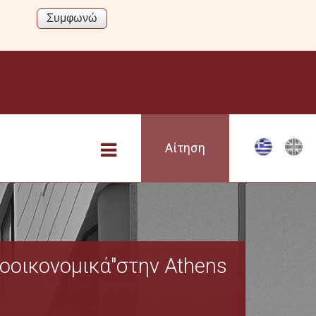
Αίτηση
οοικονομικά"στην Athens