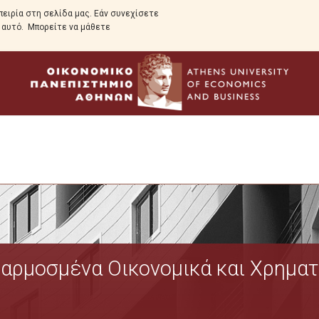
ειρία στη σελίδα μας. Εάν συνεχίσετε
ε αυτό. Μπορείτε να μάθετε
Το Πρόγραμμα
αρμοσμένα Οικονομικά και Χρηματ
Οδηγός Σπουδών
Σκοπός