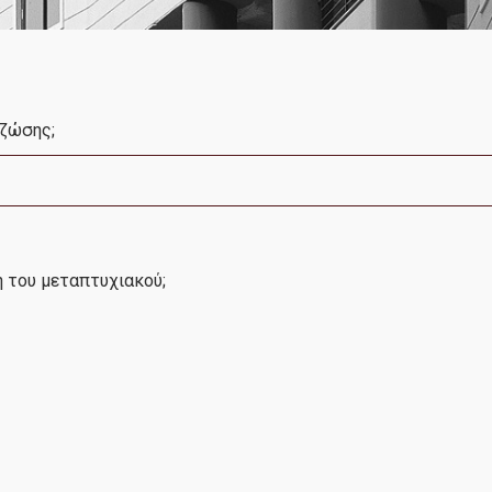
Πρόγραμμα Σπουδών
Διδάσκοντες
Σύμβουλος Καθηγητής
Παράταση υποβ
01
 ζώσης;
αιτήσεων ακαδ.
Εξωτερική Συμβουλευτική Επιτροπή
2023-24 έως 14 
06, 2023
2023
Δίδακτρα & Υποτροφίες
... περισσότερα
Ίδρυση-Κανονισμός
ή του μεταπτυχιακού;
Υποψήφιοι
Σε ποιούς απευθύνεται
Διαδικασία Αιτήσεων
Συχνές Ερωτήσεις