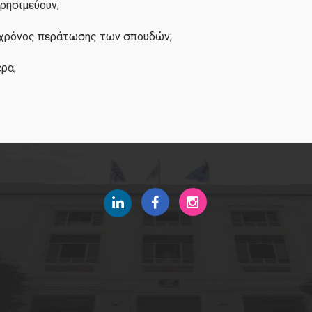
χρησιμεύουν;
 χρόνος περάτωσης των σπουδών;
Καριέρα
ρα;
Νέα
Επικοινωνία
Φόρμα Υποβολής Συστάσεων/Παραπόνων
Διασφάλιση Ποιότητας