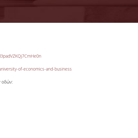
2YVd3padVZKQj7CmHe0n
university-of-economics-and-business
ν οδών: