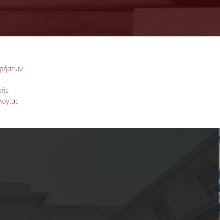
ιρήσεων
κής
λογίας