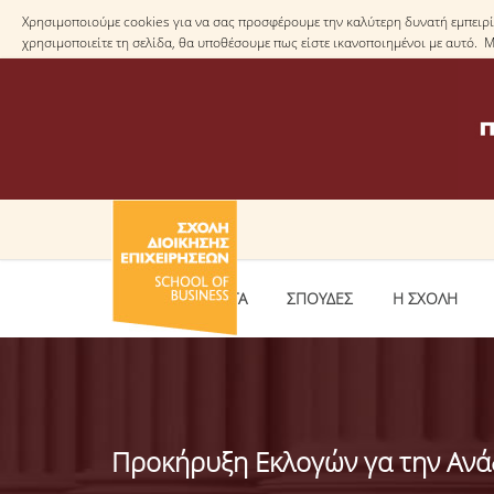
Χρησιμοποιούμε cookies για να σας προσφέρουμε την καλύτερη δυνατή εμπειρία
χρησιμοποιείτε τη σελίδα, θα υποθέσουμε πως είστε ικανοποιημένοι με αυτό. 
ΕΠΙΚΑΙΡΟΤΗΤΑ
ΣΠΟΥΔΕΣ
Η ΣΧΟΛΗ
Προκήρυξη Εκλογών γα την Ανά