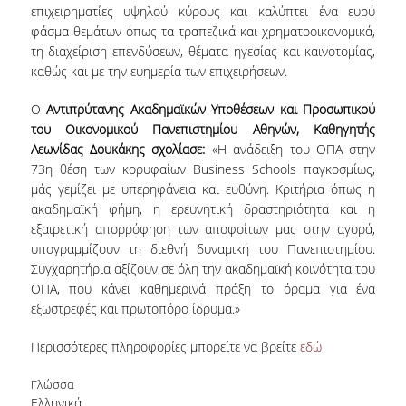
ΑΞΙΟΛΟΓΗΣΗ
επιχειρηματίες υψηλού κύρους και καλύπτει ένα ευρύ
φάσμα θεμάτων όπως τα τραπεζικά και χρηματοοικονομικά,
ΜΟ.ΔΙ.Π.
τη διαχείριση επενδύσεων, θέματα ηγεσίας και καινοτομίας,
καθώς και με την ευημερία των επιχειρήσεων.
ΕΡΕΥΝΑ
Ο
Αντιπρύτανης Ακαδημαϊκών Υποθέσεων και Προσωπικού
του Οικονομικού Πανεπιστημίου Αθηνών, Καθηγητής
ΕΡΕΥΝΗΤΙΚΑ ΕΡΓΑΣΤΗΡΙΑ
Λεωνίδας Δουκάκης σχολίασε:
«Η ανάδειξη του ΟΠΑ στην
73
η
θέση των κορυφαίων Business Schools παγκοσμίως,
ΔΗΜΟΣΙΕΥΣΕΙΣ ΣΕ
μάς γεμίζει με υπερηφάνεια και ευθύνη. Κριτήρια όπως η
ΕΠΙΣΤΗΜΟΝΙΚΑ
ακαδημαϊκή φήμη, η ερευνητική δραστηριότητα και η
ΠΕΡΙΟΔΙΚΑ
εξαιρετική απορρόφηση των αποφοίτων μας στην αγορά,
υπογραμμίζουν τη διεθνή δυναμική του Πανεπιστημίου.
ΔΗΜΟΣΙΕΥΣΕΙΣ ΣΕ
Συγχαρητήρια αξίζουν σε όλη την ακαδημαϊκή κοινότητα του
ΕΠΙΣΤΗΜΟΝΙΚΑ
ΟΠΑ, που κάνει καθημερινά πράξη το όραμα για ένα
ΣΥΝΕΔΡΙΑ
εξωστρεφές και πρωτοπόρο ίδρυμα.»
ΔΙΑΚΡΙΣΕΙΣ
Περισσότερες πληροφορίες μπορείτε να βρείτε
εδώ
ΠΙΣΤΟΠΟΙΗΣΕΙΣ ΚΑΙ
Γλώσσα
ΛΙΣΤΕΣ ΚΑΤΑΤΑΞΗΣ
Ελληνικά