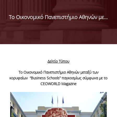
ΝΕΑ-ΑΝΑΚΟΙΝΩΣΕΙΣ
ΠΡΟΚΗΡΥΞΕΙΣ
Το Οικονομικό Πανεπιστήμιο Αθηνών μεταξύ των κορυφαίων "Business Schools" παγκοσμίως σύμφωνα με το CEOWORLD Magazine
ΔΕΛΤΙΑ ΤΥΠΟΥ
ΣΠΟΥΔΕΣ
ΒΑΣΕΙΣ ΕΙΣΑΓΩΓΗΣ
ΠΡΟΠΤΥΧΙΑΚΕΣ
Δελτίο Τύπου
ΣΠΟΥΔΕΣ
Το Οικονομικό Πανεπιστήμιο Αθηνών μεταξύ των
ΜΕΤΑΠΤΥΧΙΑΚΕΣ
κορυφαίων “
Business
Schools
” παγκοσμίως σύμφωνα με το
ΣΠΟΥΔΕΣ
CEOWORLD
Magazine
ΕΚΠΑΙΔΕΥΤΙΚΑ
ΕΡΓΑΣΤΗΡΙΑ
ΨΗΦΙΑΚΕΣ ΥΠΗΡΕΣΙΕΣ