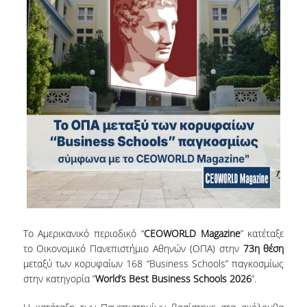
E-ΓΡΑΜΜΑΤΕΙΑ
WEB-OUTLOOK
E-CLASS
EDUPORTAL
MYAUEB APP
Η ΣΧΟΛΗ
ΜΗΝΥΜΑ ΤΗΣ
ΚΟΣΜΗΤΟΡΟΣ
ΔΙΟΙΚΗΣΗ
Το Αμερικανικό περιοδικό “
CEOWORLD
Magazine
” κατέταξε
το Οικονομικό Πανεπιστήμιο Αθηνών (ΟΠΑ) στην
73
η
θέση
ΟΡΑΜΑ - ΑΞΙΕΣ
μεταξύ των κορυφαίων 168 “Business Schools” παγκοσμίως
στην κατηγορία ”
World’s
Best
Business
Schools 2026
”.
ΑΝΘΡΩΠΙΝΟ
ΔΥΝΑΜΙΚΟ