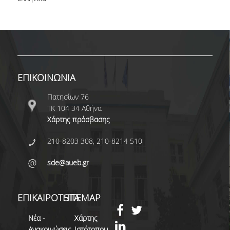
ΣΧΟΛΗΣ & ΠΜΣ
ΔΙΑΚΡΙΣΕΙΣ ΚΑΘΗΓΗΤΩΝ
ΚΑΙ ΦΟΙΤΗΤΩΝ
ΑΠΟΦΟΙΤΟΙ
ΕΠΙΚΟΙΝΩΝΙΑ
ΣΠΟΥΔΕΣ
Πατησίων 76
ΑΠΟΦΟΙΤΩΝ ΣΕ
ΤΚ 104 34 Αθήνα
ΠΑΝΕΠΙΣΤΗΜΙΑ
Χάρτης πρόσβασης
ΤΟΥ ΕΞΩΤΕΡΙΚΟΥ
210-8203 308, 210-8214 510
ΣΥΛΛΟΓΟΙ
ΑΠΟΦΟΙΤΩΝ
sde@aueb.gr
ALUMNI AUEB
ΕΠΙΚΑΙΡΟΤΗΤΑ
SITEMAP
ΕΠΙΚΟΙΝΩΝΙΑ
Νέα -
Χάρτης
Ανακοινώσεις
Ιστότοπου