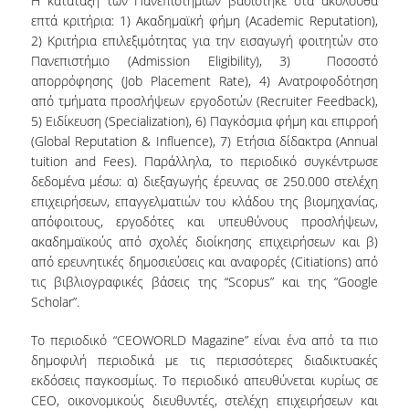
Η κατάταξη των Πανεπιστημίων βασίστηκε στα ακόλουθα
επτά κριτήρια: 1) Ακαδημαϊκή φήμη (Academic Reputation),
2) Κριτήρια επιλεξιμότητας για την εισαγωγή φοιτητών στο
ΜΕΛΗ ΔΕΠ
Πανεπιστήμιο (Admission Eligibility), 3) Ποσοστό
ΕΠΙΤΙΜΟΙ ΔΙΔΑΚΤΟΡΕΣ
απορρόφησης (Job Placement Rate), 4) Aνατροφοδότηση
από τμήματα προσλήψεων εργοδοτών (Recruiter Feedback),
ΜΕΛΗ Ε.ΔΙ.Π.
5) Eιδίκευση (Specialization), 6) Παγκόσμια φήμη και επιρροή
(Global Reputation & Influence), 7) Ετήσια δίδακτρα (Annual
ΜΕΛΗ Ε.Τ.Ε.Π.
tuition and Fees). Παράλληλα, το περιοδικό συγκέντρωσε
δεδομένα μέσω: α) διεξαγωγής έρευνας σε 250.000 στελέχη
ΔΙΑΣΦΑΛΙΣΗ
επιχειρήσεων, επαγγελματιών του κλάδου της βιομηχανίας,
ΠΟΙΟΤΗΤΑΣ
απόφοιτους, εργοδότες και υπευθύνους προσλήψεων,
ακαδημαϊκούς από σχολές διοίκησης επιχειρήσεων και β)
από ερευνητικές δημοσιεύσεις και αναφορές (Citiations) από
ΠΟΛΙΤΙΚΗ
τις βιβλιογραφικές βάσεις της “Scopus” και της “Google
ΠΟΙΟΤΗΤΑΣ
Scholar”.
ΔΕΔΟΜΕΝΑ
Το περιοδικό “CEOWORLD Magazine” είναι ένα από τα πιο
ΠΟΙΟΤΗΤΑΣ
δημοφιλή περιοδικά με τις περισσότερες διαδικτυακές
εκδόσεις παγκοσμίως. Το περιοδικό απευθύνεται κυρίως σε
ΠΙΣΤΟΠΟΙΗΣΗ
CEO, οικονομικούς διευθυντές, στελέχη επιχειρήσεων και