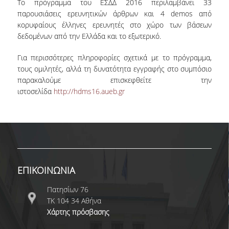
Το πρόγραμμα του ΕΣΔΔ 2016 περιλαμβάνει
33
E-ΓΡΑΜΜΑΤΕΙΑ
παρουσιάσεις ερευνητικών άρθρων και 4 demos
από
κορυφαίους έλληνες ερευνητές στο χώρο των βάσεων
WEB-OUTLOOK
δεδομένων από την Ελλάδα και το εξωτερικό.
E-CLASS
Για περισσότερες πληροφορίες σχετικά με το πρόγραμμα,
EDUPORTAL
τους ομιλητές, αλλά τη δυνατότητα εγγραφής στο συμπόσιο
παρακαλούμε επισκεφθείτε την
MYAUEB APP
ιστοσελίδα
http://hdms16.aueb.gr
Η ΣΧΟΛΗ
ΜΗΝΥΜΑ ΤΗΣ
ΚΟΣΜΗΤΟΡΟΣ
ΕΠΙΚΟΙΝΩΝΙΑ
ΔΙΟΙΚΗΣΗ
Πατησίων 76
ΟΡΑΜΑ - ΑΞΙΕΣ
ΤΚ 104 34 Αθήνα
Χάρτης πρόσβασης
ΑΝΘΡΩΠΙΝΟ
ΔΥΝΑΜΙΚΟ