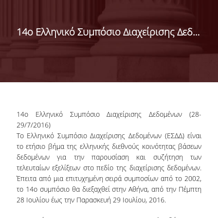
ΝΕΑ-ΑΝΑΚΟΙΝΩΣΕΙΣ
ΠΡΟΚΗΡΥΞΕΙΣ
14ο Ελληνικό Συμπόσιο Διαχείρισης Δεδομένων (28-29/7/2016)
ΔΕΛΤΙΑ ΤΥΠΟΥ
ΣΠΟΥΔΕΣ
ΒΑΣΕΙΣ ΕΙΣΑΓΩΓΗΣ
ΠΡΟΠΤΥΧΙΑΚΕΣ
14ο Ελληνικό Συμπόσιο Διαχείρισης Δεδομένων (28-
ΣΠΟΥΔΕΣ
29/7/2016)
Το Ελληνικό Συμπόσιο Διαχείρισης Δεδομένων (ΕΣΔΔ) είναι
ΜΕΤΑΠΤΥΧΙΑΚΕΣ
το ετήσιο βήμα της ελληνικής διεθνούς κοινότητας βάσεων
ΣΠΟΥΔΕΣ
δεδομένων για την παρουσίαση και συζήτηση των
τελευταίων εξελίξεων στο πεδίο της διαχείρισης δεδομένων.
ΕΚΠΑΙΔΕΥΤΙΚΑ
Έπειτα από μια επιτυχημένη σειρά συμποσίων από το 2002,
ΕΡΓΑΣΤΗΡΙΑ
το 14ο συμπόσιο θα διεξαχθεί στην Αθήνα, από την
Πέμπτη
28 Ιουλίου έως την Παρασκευή 29 Ιουλίου, 2016
.
ΨΗΦΙΑΚΕΣ ΥΠΗΡΕΣΙΕΣ