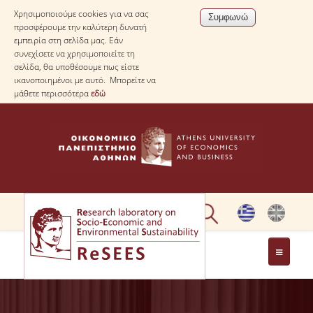
Χρησιμοποιούμε cookies για να σας
προσφέρουμε την καλύτερη δυνατή
εμπειρία στη σελίδα μας. Εάν
συνεχίσετε να χρησιμοποιείτε τη
σελίδα, θα υποθέσουμε πως είστε
ικανοποιημένοι με αυτό. Μπορείτε να
μάθετε περισσότερα
εδώ
ΣΧΕΤΙΚΑ