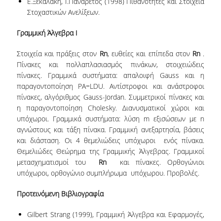
Ε.Ξεκαλάκη, Ι.Πανάρετος (1998) Πιθανότητες και Στοιχεία
LEAFLET
Στοχαστικών Ανελίξεων.
VIDEO
Γραμμική Άλγεβρα Ι
POST GRADUATE STUDIES
Στοιχεία και πράξεις στον
R
n
, ευθείες και επίπεδα στον
R
n
.
WHY HAVE A MASTER IN STATISTICS?
Πίνακες και πολλαπλασιασμός πινάκων, στοιχειώδεις
πίνακες. Γραμμικά συστήματα: απαλοιφή Gauss και η
MSC PROGRAMS
παραγοντοποίηση PΑ=LDU. Αντίστροφοι και ανάστροφοι
πίνακες, αλγόριθμος Gauss-Jordan. Συμμετρικοί πίνακες και
MSC IN STATISTICAL DATA SCIENCE
η παραγοντοποίηση Cholesky. Διανυσματικοί χώροι και
υπόχωροι. Γραμμικά συστήματα: λύση m εξισώσεων με n
MSC IN APPLIED STATISTICS AND DATA
αγνώστους και τάξη πίνακα. Γραμμική ανεξαρτησία, βάσεις
ANALYTICS
και διάσταση. Οι 4 θεμελιώδεις υπόχωροι ενός πίνακα.
Θεμελιώδες Θεώρημα της Γραμμικής Άλγεβρας. Γραμμικοί
ΜSC IN INSURANCE AND FINANCIAL RISK
μετασχηματισμοί του
R
n
και πίνακες. Ορθογώνιοι
ANALYTICS
υπόχωροι, ορθογώνιο συμπλήρωμα υπόχωρου. Προβολές.
MSC IN SPORTS ANALYTICS
Προτεινόμενη Βιβλιογραφία
ΜSC IN DATA SCIENCE
Gilbert Strang (1999), Γραμμική Άλγεβρα και Εφαρμογές,