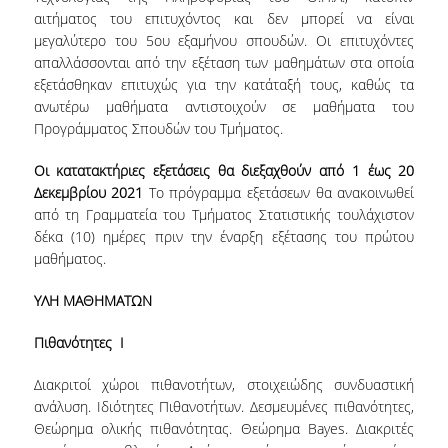
TECHNOLOGY
αιτήματος του επιτυχόντος και δεν μπορεί να είναι
μεγαλύτερο του 5
ου
εξαμήνου σπουδών. Οι επιτυχόντες
FACULTY
απαλλάσσονται από την εξέταση των μαθημάτων στα οποία
εξετάσθηκαν επιτυχώς για την κατάταξή τους, καθώς τα
RESIDENT FACULTY MEMBERS
ανωτέρω μαθήματα αντιστοιχούν σε μαθήματα του
Προγράμματος Σπουδών του Τμήματος.
SPECIAL TEACHING LABORATORIAL STAFF
Οι κατατακτήριες εξετάσεις θα διεξαχθούν από 1 έως 20
SPECIAL TECHNICAL LABORATORIAL STAFF
Δεκεμβρίου 2021
Το πρόγραμμα εξετάσεων θα ανακοινωθεί
ADMINISTRATIVE STAFF
από τη Γραμματεία του Τμήματος Στατιστικής τουλάχιστον
δέκα (10) ημέρες πριν την έναρξη εξέτασης του πρώτου
DEPARTMENT REGISTERS
μαθήματος.
EMERITUS
ΥΛΗ ΜΑΘΗΜΑΤΩΝ
POST DOC RESEARCHERS
Πιθανότητες
I
HONORARY MEMBERS
Διακριτοί χώροι πιθανοτήτων, στοιχειώδης συνδυαστική
ανάλυση. Ιδιότητες Πιθανοτήτων. Δεσμευμένες πιθανότητες,
FACULTY OFFICE HOURS
Θεώρημα ολικής πιθανότητας. Θεώρημα Bayes. Διακριτές