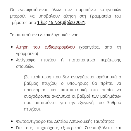
QUALITY ASSURANCE
Οι ενδιαφερόμενοι όλων των παραπάνω κατηγοριών
μπορούν να υποβάλουν αίτηση στη Γραμματεία του
QUALITY ASSURANCE POLICY
Τμήματος από
1 έως 15 Νοεμβρίου 2021
.
QUALITY DATA
Τα απαιτούμενα δικαιολογητικά είναι:
ACCREDITATION
Αίτηση του ενδιαφερομένου
(χορηγείται από τη
γραμματεία)
EVALUATION
Αντίγραφο πτυχίου ή πιστοποιητικό περάτωσης
σπουδών.
FROM UNDERGADUATE
(Σε περίπτωση που δεν αναγράφεται αριθμητικά ο
STUDENTS
βαθμός πτυχίου, ο υποψήφιος θα πρέπει να
FROM GRADUATES
προσκομίσει και πιστοποιητικό, στο οποίο να
αναγράφονται αναλυτικά οι βαθμοί των μαθημάτων
EXTERNAL EVALUATION REPORTS
που απαιτούνται για την εξαγωγή του βαθμού
πτυχίου).
QUALITY ASSURANCE UNIT
Φωτοαντίγραφο του Δελτίου Αστυνομικής Ταυτότητας
Για τους πτυχιούχους εξωτερικού: Συνυποβάλεται και