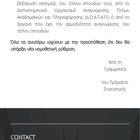
RESEARCH
βεβαίωση ισοτιμίας του τίτλου σπουδών τους από το
Διεπιστημονικό Οργανισμό Αναγνώρισης Τίτλων
AFFILIATED UNITS
Ακαδημαϊκών και Πληροφόρησης (Δ.Ο.Α.Τ.Α.Π.) ή από το
όργανο που έχει την αρμοδιότητα αναγνώρισης του
PROJECTS
τίτλου σπουδών.
PUBLICATIONS
Όλα τα ανωτέρω ισχύουν με την προϋπόθεση ότι δεν θα
υπάρξει νέα νομοθετική ρύθμιση.
AUEB SPECIAL ACCOUNT FOR
RESEARCH GRANTS
Από τη
Γραμματεία
RESEARCH LABS
του Τμήματος
Στατιστικής
LABORATORY OF STATISTICAL
METHODOLOGY
COMPUTATIONAL AND BAYESIAN
STATISTICS LABORATORY
STOCHASTIC MODELING AND
APPLICATIONS LABORATORY
CONTACT