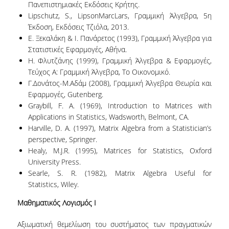
Πανεπιστημιακές Eκδόσεις Κρήτης.
DOUBLE DEGREES
Lipschutz, S., LipsonMarcLars, Γραμμική Άλγεβρα, 5
η
EUROPEAN MSC IN OFFICIAL STATISTICS
Έκδοση, Εκδόσεις Τζιόλα, 2013.
Ε. Ξεκαλάκη & Ι. Πανάρετος (1993), Γραμμική Άλγεβρα για
DOUBLE DEGREES
Στατιστικές Εφαρμογές, Αθήνα.
Η. Φλυτζάνης (1999), Γραμμική Άλγεβρα & Εφαρμογές,
DOUBLE DEGREE WITH UNIVERSITA DI PAVIA
Τεύχος Α: Γραμμική Άλγεβρα, Το Οικονομικό.
Γ.Δονάτος-Μ.Αδάμ (2008), Γραμμική Άλγεβρα Θεωρία και
DOUBLE MSC DEGREE IN STATISTICS &
Εφαρμογές, Gutenberg.
FINANCIAL ANALYTICS
Graybill, F. A. (1969), Introduction to Matrices with
Applications in Statistics, Wadsworth, Belmont, CA.
COLLABORATIONS
Harville, D. A. (1997), Matrix Algebra from a Statistician’s
perspective, Springer.
INTERNSHIPS
Healy, M.J.R. (1995), Matrices for Statistics, Oxford
University Press.
INTERNSHIP FROM FANTASY SPORTS
INTERACTIVE
Searle, S. R. (1982), Matrix Algebra Useful for
Statistics, Wiley.
INTERNSHIP FROM FRONTIER-SCIENCE
Μαθηματικός Λογισμός Ι
FOUNDATION HELLAS
Αξιωματική θεμελίωση του συστήματος των πραγματικών
INTERNSHIPS FROM IQVIA