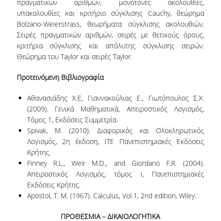
πραγματικών αριθμών, μονότονες ακολουθίες,
υπακολουθίες και κριτήριο σύγκλισης Cauchy, θεώρημα
PHD PROGRAM
Bolzano-Weierstrass, θεωρήματα σύγκλισης ακολουθιών.
Σειρές πραγματικών αριθμών, σειρές με θετικούς όρους,
PHD CANDIDATES
κριτήρια σύγκλισης και απόλυτης σύγκλισης σειρών.
Θεώρημα του Taylor και σειρές Taylor.
PHD REGULATION
Προτεινόμενη Βιβλιογραφία
PHD DAYS/ ABOUT THE PHD PROGRAM
Αθανασιάδης Χ.Ε, Γιαννακούλιας Ε., Γιωτόπουλος Σ.Χ.
PHD GRADUATES/ DISSERTATIONS
(2009). Γενικά Μαθηματικά, Απειροστικός Λογισμός,
APPLICATION FOR THE PHD PROGRAM
Τόμος 1, Εκδόσεις Συμμετρία.
Spivak, M. (2010). Διαφορικός και Ολοκληρωτικός
POST DOC RESEARCHERS
Λογισμός, 2η έκδοση, ΙΤΕ Πανεπιστημιακές Εκδόσεις
Κρήτης.
PHD SCHOLARSHIPS
Finney R.L., Weir M.D., and Giordano F.R. (2004).
Aπειροστικός Λογισμός, τόμος Ι, Πανεπιστημιακές
INFORMATIVE LEAFLET FOR THE PHD IN
Εκδόσεις Κρήτης.
STATISTICS
Apostol, T. M. (1967). Calculus, Vol.1, 2nd edition, Wiley.
PHD PROCLAMATION 2026-27
ΠΡΟΘΕΣΜΙΑ – ΔΙΚΑΙΟΛΟΓΗΤΙΚΑ