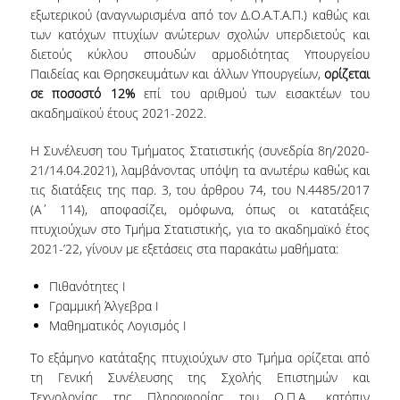
LABORATORY OF STATISTICAL
εξωτερικού (αναγνωρισμένα από τον Δ.Ο.Α.Τ.Α.Π.) καθώς και
METHODOLOGY
των κατόχων πτυχίων ανώτερων σχολών υπερδιετούς και
διετούς κύκλου σπουδών αρμοδιότητας Υπουργείου
COMPUTATIONAL AND BAYESIAN STATISTICS
Παιδείας και Θρησκευμάτων και άλλων Υπουργείων,
ορίζεται
LABORATORY
σε ποσοστό 12%
επί του αριθμού των εισακτέων του
STOCHASTIC MODELLING AND
ακαδημαϊκού έτους 2021-2022.
APPLICATIONS LABORATORY
Η Συνέλευση του Τμήματος Στατιστικής (συνεδρία 8
η
/2020-
COUNSELING
21/14.04.2021), λαμβάνοντας υπόψη τα ανωτέρω καθώς και
τις διατάξεις της παρ. 3, του άρθρου 74, του Ν.4485/2017
SOCIAL MEDIA
(Α΄ 114), αποφασίζει, ομόφωνα, όπως οι κατατάξεις
πτυχιούχων στο Τμήμα Στατιστικής, για το ακαδημαϊκό έτος
ACCESS
2021-’22, γίνουν με εξετάσεις στα παρακάτω μαθήματα:
CALENDARS
Πιθανότητες I
Γραμμική Άλγεβρα Ι
EVENT CALENDAR
Μαθηματικός Λογισμός Ι
ANTONIADOU LAB CALENDAR
Το εξάμηνο κατάταξης πτυχιούχων στο Τμήμα ορίζεται από
τη Γενική Συνέλευσης της Σχολής Επιστημών και
SCHOOL OF INFORMATION SCIENCES AND
Τεχνολογίας της Πληροφορίας του Ο.Π.Α., κατόπιν