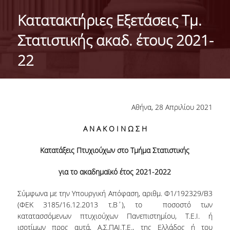
HISTORY
Κατατακτήριες Εξετάσεις Τμ.
ADMINISTRATION
Στατιστικής ακαδ. έτους 2021-
DEPARTMENT'S ASSEMBLY
22
DEPARTMENTS DISTINCTIONS
INTERNATIONAL RANKINGS
Αθήνα, 28 Απριλίου 2021
ACADEMIC REPUTATION QS2022:
Α Ν Α Κ Ο Ι Ν Ω Σ Η
QS UNIVERSITY RANKINGS 2022
Κατατάξεις Πτυχιούχων στο Τμήμα Στατιστικής
ACTIONS
για το ακαδημαϊκό έτος 202
1
-202
2
LABS
Σύμφωνα με την Υπουργική Απόφαση, αριθμ. Φ1/192329/Β3
LABORATORY OF APPLIED STATISTICS,
(ΦΕΚ 3185/16.12.2013 τ.Β΄), το ποσοστό των
PROBABILITY AND DATA ANALYSIS
κατατασσόμενων πτυχιούχων Πανεπιστημίου, Τ.Ε.Ι. ή
ισοτίμων προς αυτά, Α.Σ.ΠΑΙ.Τ.Ε., της Ελλάδος ή του