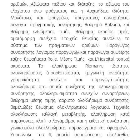
αριθμών. Αξιώματα πεδίου και διάταξης, το αξίωμα του
MSC THESES
ελαχίστου άνω φράγματος και η Αρχιμήδεια ιδιότητα.
Μονότονες και φραγμένες πραγματικές συναρτήσεις,
MSC IN STATISTICS THESES
συνέχεια πραγματικής συνάρτησης, θεώρημα Bolzano, και
θεώρημα ενδιάμεσης τιμής, θεώρημα ακραίας τιμής,
MSC IN SPECIALIZATION OF STATISTICS
ομοιόμορφη συνέχεια. Στοιχεία θεωρίας συνόλων, το
THESES
σύστημα των πραγματικών αριθμών. Παράγωγος
συνάρτησης, λογισμός παραγώγων και παράγωγοι ανώτερης
GUIDELINES FOR THESIS WRITING - MSC IN
τάξης, θεωρήματα Rolle, Μέσης Τιμής, και L’Hospital, τοπικά
STATISTICAL DATA SCIENCE
ακρότατα. Το ολοκλήρωμα Riemann, ιδιότητες
ολοκληρώματος (προσθετικότητα, τριγωνική ανισότητα,
GUIDELINES FOR THESIS WRITING - MSC IN
γραμμικότητα), συνέχεια και παραγωγισιμότητα,
APPLIED STATISTICS AND DATA ANALYTICS
ολοκλήρωμα στα σημεία συνέχειας της ολοκληρώσιμης
συνάρτησης, ολοκληρωσιμότητα συνεχών συναρτήσεων,
GUIDELINES FOR THESIS WRITING - MSC IN
INSURANCE AND FINANCIAL RISK ANALYTICS
θεώρημα μέσης τιμής, αόριστο ολοκλήρωμα συνάρτησης,
θεμελιώδες θεώρημα ολοκληρωτικού λογισμού. Τεχνικές
GENERAL INFO ABOUT THE MSC IN
ολοκλήρωσης (αλλαγή μεταβλητής, ολοκλήρωση κατά
STATISTICAL DATA SCIENCE
παράγοντες, κλπ.), ο λογάριθμος και η εκθετική συνάρτηση,
γενικευμένα ολοκληρώματα, παραδείγματα και εφαρμογές.
MSC PROGRAMS VIDEO PRESENTATIONS
Υποσύνολα του R, σημεία συσσώρευσης, ακολουθίες
2026