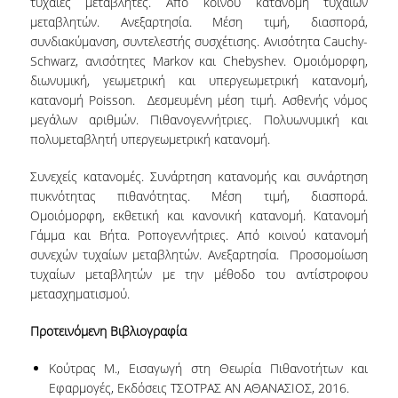
τυχαίες μεταβλητές. Από κοινού κατανομή τυχαίων
UNDERGRADUATE STUDIES
μεταβλητών. Ανεξαρτησία. Μέση τιμή, διασπορά,
συνδιακύμανση, συντελεστής συσχέτισης. Ανισότητα Cauchy-
STUDIES GUIDE
Schwarz, ανισότητες Markov και Chebyshev. Ομοιόμορφη,
διωνυμική, γεωμετρική και υπεργεωμετρική κατανομή,
STUDIES GUIDE 2025-26
κατανομή Poisson. Δεσμευμένη μέση τιμή. Ασθενής νόμος
μεγάλων αριθμών. Πιθανογεννήτριες. Πολυωνυμική και
FORMER STUDIES GUIDES
πολυμεταβλητή υπεργεωμετρική κατανομή.
STUDIES PROGRAM
Συνεχείς κατανομές. Συνάρτηση κατανομής και συνάρτηση
COURSES
πυκνότητας πιθανότητας. Μέση τιμή, διασπορά.
Ομοιόμορφη, εκθετική και κανονική κατανομή. Κατανομή
PROGRAM COURSES
Γάμμα και Βήτα. Ροπογεννήτριες. Από κοινού κατανομή
συνεχών τυχαίων μεταβλητών. Ανεξαρτησία. Προσομοίωση
COURSES OFFERED BY OTHER DEPARTMENTS
τυχαίων μεταβλητών με την μέθοδο του αντίστροφου
μετασχηματισμού.
MODULE COURSES
Προτεινόμενη Βιβλιογραφία
COURSES OUTLINE
Κούτρας Μ., Εισαγωγή στη Θεωρία Πιθανοτήτων και
OTHER ELEMENTS
Εφαρμογές, Εκδόσεις ΤΣΟΤΡΑΣ ΑΝ ΑΘΑΝΑΣΙΟΣ, 2016.