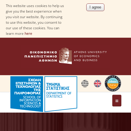
This website uses cookies to help us
give you the best experience when
you visit our website. By continuing
to use this website, you consent to
our use of these cookies. You can
learn more
here
THE DEPARTMENT
AT A GLANCE