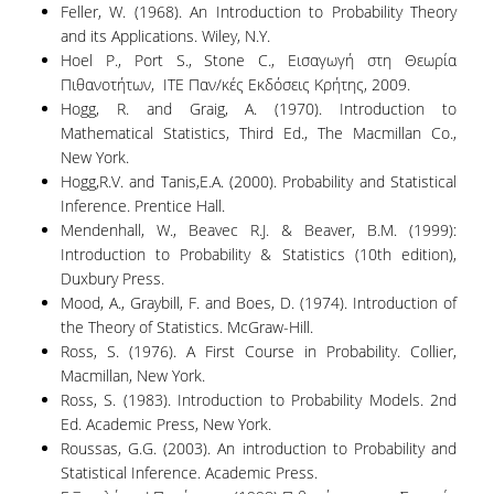
Feller, W. (1968). An Introduction to Probability Theory
BACHELOR DISSERTATION
and its Applications. Wiley, N.Y.
Hoel P., Port S., Stone C., Εισαγωγή στη Θεωρία
PRACTICAL TRAINING
Πιθανοτήτων, ITE Παν/κές Εκδόσεις Κρήτης, 2009.
Hogg, R. and Graig, A. (1970). Introduction to
ERASMUS+
Mathematical Statistics, Third Ed., The Macmillan Co.,
New York.
TEACHER EDUCATION PROGRAM
Hogg,R.V. and Tanis,E.A. (2000). Probability and Statistical
ACADEMIC ADVISORS
Inference. Prentice Hall.
Mendenhall, W., Beavec R.J. & Beaver, B.M. (1999):
DEPARTMENT EQUIVALENTS FOR 2026-27
Introduction to Probability & Statistics (10th edition),
Duxbury Press.
TEXTBOOKS 2025-26
Mood, A., Graybill, F. and Boes, D. (1974). Introduction of
the Theory of Statistics. McGraw-Hill.
DEPARTMENT'S STRATEGY
Ross, S. (1976). A First Course in Probability. Collier,
Macmillan, New York.
MAXIMUM DURATION OF STUDIES
Ross, S. (1983). Introduction to Probability Models. 2nd
Ed. Academic Press, New York.
INFORMATION ABOUT THE MSC IN
Roussas, G.G. (2003). An introduction to Probability and
STATISTICS
Statistical Inference. Academic Press.