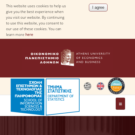
This website uses cookies to help us
give you the best experience when
you visit our website. By continuing
to use this website, you consent to
our use of these cookies. You can
learn more
here
THE DEPARTMENT
AT A GLANCE