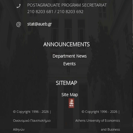
TECHNOLOGY
POSTAGRADUATE PROGRAM SECRETARIAT
210 8203 681 / 210 8203 692
FACULTY
stat@aueb.gr
RESIDENT FACULTY MEMBERS
SPECIAL TEACHING LABORATORIAL STAFF
ANNOUNCEMENTS
SPECIAL TECHNICAL LABORATORIAL STAFF
Department News
ADMINISTRATIVE STAFF
Events
DEPARTMENT REGISTERS
SITEMAP
EMERITUS
Site Map
POST DOC RESEARCHERS
HONORARY MEMBERS
© Copyright 1996 - 2026 |
© Copyright 1996 - 2026 |
Οικονομικό Πανεπιστήμιο
Athens University of Economics
FACULTY OFFICE HOURS
Αθηνών
and Business