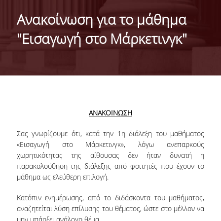
HISTORY
Ανακοίνωση για το μάθημα
ADMINISTRATION
"Εισαγωγή στο Μάρκετινγκ"
DEPARTMENT'S ASSEMBLY
DEPARTMENTS DISTINCTIONS
INTERNATIONAL RANKINGS
ACADEMIC REPUTATION QS2022:
ΑΝΑΚΟΙΝΩΣΗ
QS UNIVERSITY RANKINGS 2022
Σας γνωρίζουμε ότι, κατά την 1
η
διάλεξη του μαθήματος
«Εισαγωγή στο Μάρκετινγκ», λόγω ανεπαρκούς
ACTIONS
χωρητικότητας της αίθουσας δεν ήταν δυνατή η
παρακολούθηση της διάλεξης από φοιτητές που έχουν το
LABS
μάθημα ως ελεύθερη επιλογή.
LABORATORY OF APPLIED STATISTICS,
Κατόπιν ενημέρωσης, από το διδάσκοντα του μαθήματος,
PROBABILITY AND DATA ANALYSIS
αναζητείται λύση επίλυσης του θέματος, ώστε στο μέλλον να
μην υπάρξει ανάλογο θέμα.