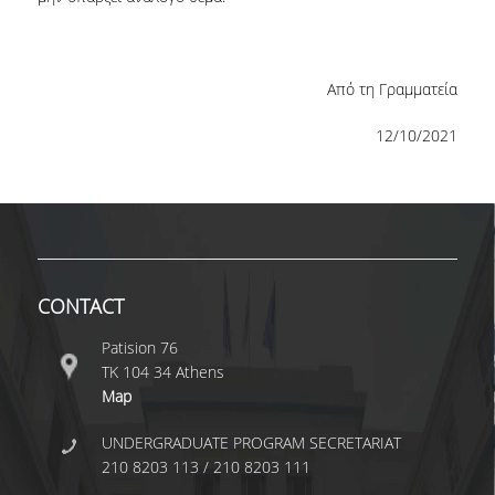
LABORATORY OF STATISTICAL
METHODOLOGY
COMPUTATIONAL AND BAYESIAN STATISTICS
Από τη Γραμματεία
LABORATORY
12/10/2021
STOCHASTIC MODELLING AND
APPLICATIONS LABORATORY
COUNSELING
SOCIAL MEDIA
ACCESS
CONTACT
CALENDARS
Patision 76
ΤΚ 104 34 Athens
EVENT CALENDAR
Map
ANTONIADOU LAB CALENDAR
UNDERGRADUATE PROGRAM SECRETARIAT
210 8203 113 / 210 8203 111
SCHOOL OF INFORMATION SCIENCES AND