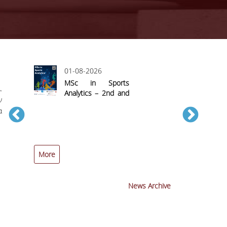
01-08-2026
MSc in Sports
.
Analytics – 2nd and
ν
Final Call for
α
Applications
More
More
News Archive