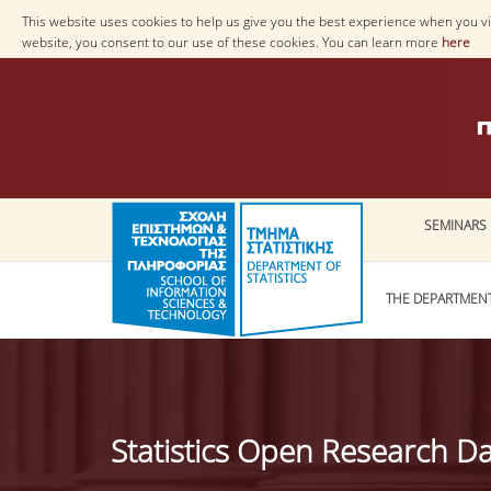
This website uses cookies to help us give you the best experience when you vis
website, you consent to our use of these cookies. You can learn more
here
SEMINARS
THE DEPARTMEN
Statistics Open Research D