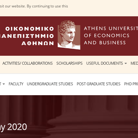
it our website. By continuing to use this
ACTIVITIES/ COLLABORATIONS
SCHOLARSHIPS
USEFUL DOCUMENTS
MED
T
FACULTY
UNDERGRADUATE STUDIES
POST GRADUATE STUDIES
PHD P
ay 2020