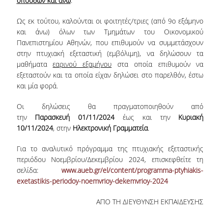
σπουδών και άνω
.
LABORATORY OF STATISTICAL
METHODOLOGY
Ως εκ τούτου, καλούνται οι φοιτητές/τριες (από 9
ο
εξάμηνο
COMPUTATIONAL AND BAYESIAN STATISTICS
και άνω) όλων των Τμημάτων του Οικονομικού
LABORATORY
Πανεπιστημίου Αθηνών, που επιθυμούν να συμμετάσχουν
στην πτυχιακή εξεταστική (εμβόλιμη), να δηλώσουν τα
STOCHASTIC MODELLING AND
μαθήματα
εαρινού εξαμήνου
στα οποία επιθυμούν να
APPLICATIONS LABORATORY
εξεταστούν και τα οποία είχαν δηλώσει στο παρελθόν, έστω
και μία φορά.
COUNSELING
Οι δηλώσεις θα πραγματοποιηθούν από
SOCIAL MEDIA
την
Παρασκευή
01/11/2024
έως και την
Κυριακή
10/11/2024
, στην
Ηλεκτρονική Γραμματεία
.
ACCESS
Για το αναλυτικό πρόγραμμα της πτυχιακής εξεταστικής
CALENDARS
περιόδου Νοεμβρίου/Δεκεμβρίου 2024, επισκεφθείτε τη
σελίδα:
www.aueb.gr/el/content/programma-ptyhiakis-
EVENT CALENDAR
exetastikis-periodoy-noemvrioy-dekemvrioy-2024
ANTONIADOU LAB CALENDAR
ΑΠΟ ΤΗ ΔΙΕΥΘΥΝΣΗ ΕΚΠΑΙΔΕΥΣΗΣ
SCHOOL OF INFORMATION SCIENCES AND