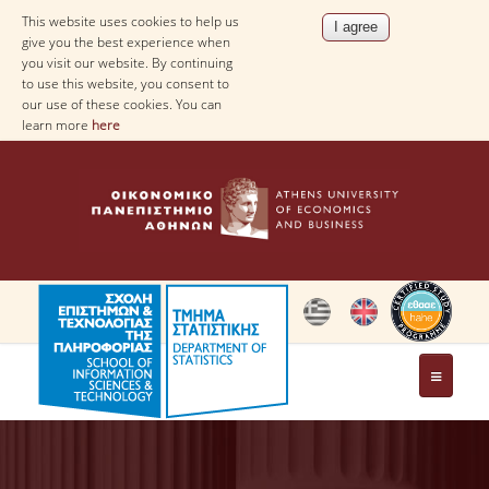
This website uses cookies to help us
give you the best experience when
you visit our website. By continuing
to use this website, you consent to
our use of these cookies. You can
learn more
here
THE DEPARTMENT
AT A GLANCE