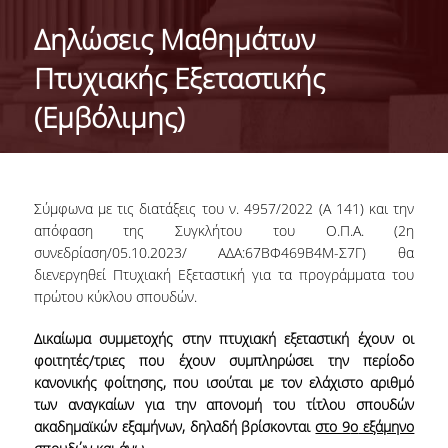
HISTORY
Δηλώσεις Μαθημάτων
ADMINISTRATION
Πτυχιακής Εξεταστικής
DEPARTMENT'S ASSEMBLY
(Εμβόλιμης)
DEPARTMENTS DISTINCTIONS
INTERNATIONAL RANKINGS
Σύμφωνα με τις διατάξεις του ν. 4957/2022 (Α 141) και την
ACADEMIC REPUTATION QS2022:
απόφαση της Συγκλήτου του Ο.Π.Α. (2η
συνεδρίαση/05.10.2023/ ΑΔΑ:67ΒΦ469Β4Μ-Σ7Γ) θα
QS UNIVERSITY RANKINGS 2022
διενεργηθεί Πτυχιακή Εξεταστική για τα προγράμματα του
πρώτου κύκλου σπουδών.
ACTIONS
Δικαίωμα συμμετοχής στην πτυχιακή εξεταστική έχουν οι
LABS
φοιτητές/τριες που έχουν συμπληρώσει την περίοδο
κανονικής φοίτησης, που ισούται με τον ελάχιστο αριθμό
LABORATORY OF APPLIED STATISTICS,
των αναγκαίων για την απονομή του τίτλου σπουδών
PROBABILITY AND DATA ANALYSIS
ακαδημαϊκών εξαμήνων, δηλαδή βρίσκονται
στο 9
ο
εξάμηνο