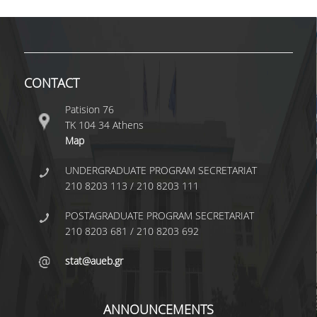
TECHNOLOGY
FACULTY
RESIDENT FACULTY MEMBERS
CONTACT
SPECIAL TEACHING LABORATORIAL STAFF
Patision 76
SPECIAL TECHNICAL LABORATORIAL STAFF
ΤΚ 104 34 Athens
Map
ADMINISTRATIVE STAFF
UNDERGRADUATE PROGRAM SECRETARIAT
DEPARTMENT REGISTERS
210 8203 113 / 210 8203 111
EMERITUS
POSTAGRADUATE PROGRAM SECRETARIAT
210 8203 681 / 210 8203 692
POST DOC RESEARCHERS
stat@aueb.gr
HONORARY MEMBERS
FACULTY OFFICE HOURS
ANNOUNCEMENTS