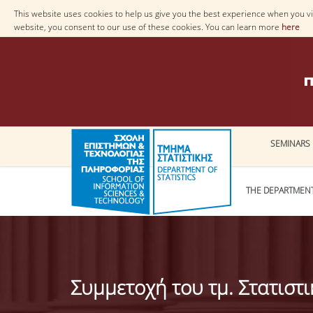
This website uses cookies to help us give you the best experience when you vis
website, you consent to our use of these cookies. You can learn more
here
SEMINARS
THE DEPARTMEN
Συμμετοχή του τμ. Στατιστ