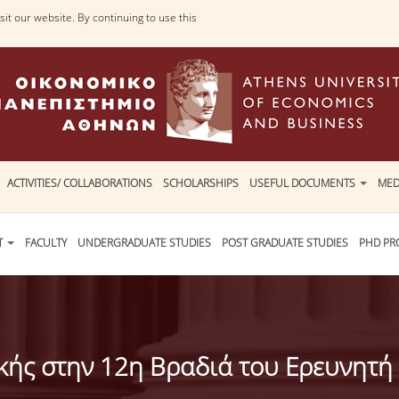
it our website. By continuing to use this
ACTIVITIES/ COLLABORATIONS
SCHOLARSHIPS
USEFUL DOCUMENTS
MED
T
FACULTY
UNDERGRADUATE STUDIES
POST GRADUATE STUDIES
PHD P
ικής στην 12η Βραδιά του Ερευνητή