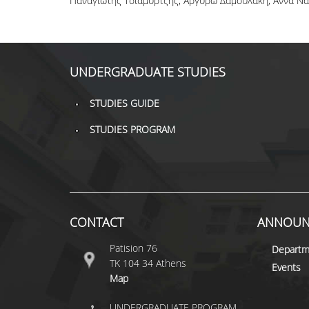
Παναγιώτης Τσιαμυρτζής, Αργυρώ Δαμουλάκη, Άννα Ναλ
UNDERGRADUATE STUDIES
STUDIES GUIDE
STUDIES PROGRAM
CONTACT
ANNOUN
Patision 76
Departm
ΤΚ 104 34 Athens
Events
Map
UNDERGRADUATE PROGRAM