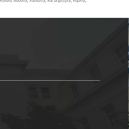
ηνών), Βασίλης Χασιώτης και Δημήτρης Καρλής.