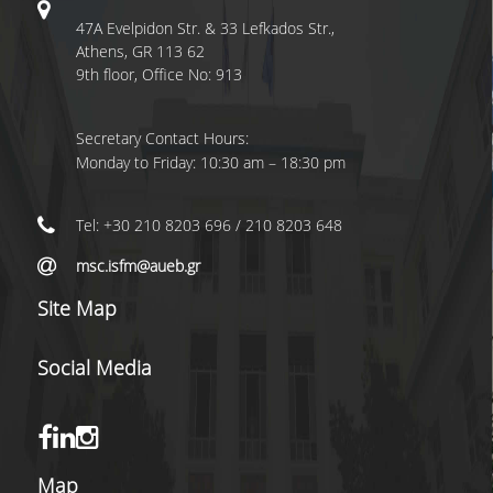
TESTIMONIALS
47A Evelpidon Str. & 33 Lefkados Str.,
LOCATION
Athens, GR 113 62
9th floor, Office No: 913
CAMPUS AND FACILI
Secretary Contact Hours:
PROGRAM'S BROCHU
STUDY GUIDE AND
Monday to Friday: 10:30 am – 18:30 pm
REGULATION
Tel: +30 210 8203 696 / 210 8203 648
WHY TO JOIN
msc.isfm@aueb.gr
A LEADING EDGE ST
Site Map
PROGRAM
INTERNATIONAL
Social Media
RECOGNITION
INTERNATIONALLY
ACCLAIMED FACULTY
Map