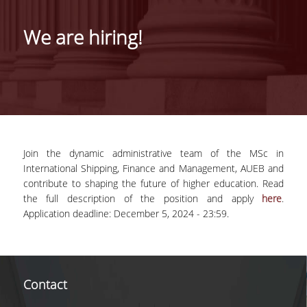
THE PROGRAM
We are hiring!
WELCOME MESSAGE
FROM THE DIRECTO
MISSION AND CARE
PROSPECTS
FULL TIME PROGRA
PART TIME PROGRA
Join the dynamic administrative team of the MSc in
International Shipping, Finance and Management, AUEB and
SELECTION CRITERIA
contribute to shaping the future of higher education. Read
the full description of the position and apply
here
.
TUITION FEES
Application deadline: December 5, 2024 - 23:59.
SCHOLARSHIPS AND
ACADEMIC
PERFORMANCE AWA
Contact
GRADUATES'