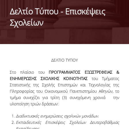
HISTORY
Δελτίο Τύπου - Επισκέψεις
ADMINISTRATION
Σχολείων
DEPARTMENT'S ASSEMBLY
DEPARTMENTS DISTINCTIONS
INTERNATIONAL RANKINGS
ΔΕΛΤΙΟ ΤΥΠΟΥ
ACADEMIC REPUTATION QS2022:
Στο πλαίσιο του
ΠΡΟΓΡΑΜΜΑΤΟΣ ΕΞΩΣΤΡΕΦΕΙΑΣ &
QS UNIVERSITY RANKINGS 2022
ΕΝΗΜΕΡΩΣΗΣ ΣΧΟΛΙΚΗΣ ΚΟΙΝΟΤΗΤΑΣ
του Τμήματος
Στατιστικής της Σχολής Επιστημών και Τεχνολογίας της
ACTIONS
Πληροφορίας του Οικονομικού Πανεπιστημίου Αθηνών, το
τμήμα συνεχίζει για τρίτη (3) συνεχόμενη χρονιά την
LABS
υλοποίηση τριών δράσεων:
LABORATORY OF APPLIED STATISTICS,
Διαδικτυακές ενημερώσεις σχολικών μονάδων.
PROBABILITY AND DATA ANALYSIS
Εκπαιδευτικές Επισκέψεις Σχολείων Δευτεροβάθμιας
Εκπαίδευσης.