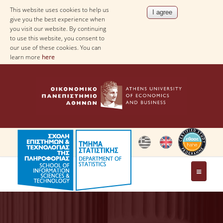
This website uses cookies to help us
give you the best experience when
you visit our website. By continuing
to use this website, you consent to
our use of these cookies. You can
learn more
here
THE DEPARTMENT
AT A GLANCE