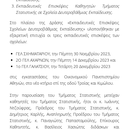
LABORATORY OF STATISTICAL
Εκπαιδευτικές Επισκέψεις Καθηγητών Τμήματος
METHODOLOGY
Στατιστικής σε Σχολεία Δευτεροβάθμιας Εκπαίδευσης.
COMPUTATIONAL AND BAYESIAN STATISTICS
Στο πλαίσιο της Δράσης «Εκπαιδευτικές Επισκέψεις
LABORATORY
Σχολείων Δευτεροβάθμιας Εκπαίδευσης» υλοποιήθηκαν με
εξαιρετική επιτυχία οι τρεις εκπαιδευτικές επισκέψεις των
STOCHASTIC MODELLING AND
σχολείων:
APPLICATIONS LABORATORY
COUNSELING
ΓΕΛ ΣΧΗΜΑΤΑΡΙΟΥ, την Πέμπτη 30 Νοεμβρίου 2023,
2
Ο
ΓΕΛ ΑΧΑΡΝΩΝ, την Πέμπτη 14 Δεκεμβρίου 2023 και
SOCIAL MEDIA
1
ο
ΓΕΛ ΓΑΛΑΤΣΙΟΥ, την Τετάρτη 20 Δεκεμβρίου 2023
στις εγκαταστάσεις του Οικονομικού Πανεπιστημίου
ACCESS
Αθηνών, στο νέο κτήριο επί της οδού Τροίας και Κιμώλου.
CALENDARS
Στην παρουσίαση του Τμήματος Στατιστικής μετείχαν
EVENT CALENDAR
καθηγητές του Τμήματος Στατιστικής, ήτοι οι κ. Ιωάννης
Ντζούφρας, Πρόεδρος του Τμήματος Στατιστικής, κ.
ANTONIADOU LAB CALENDAR
Δημήτριος Καρλής, Αναπληρωτής Προέδρου του Τμήματος
Στατιστικής, κ. Παναγιώτης Παπασταμούλης, Επίκουρος
SCHOOL OF INFORMATION SCIENCES AND
Καθηγητής, κ. Βασίλειος Χασιώτης διδάσκων και