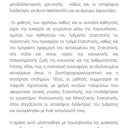
TECHNOLOGY
μεταδιδακτορικός ερευνητής, καθώς και οι υποψήφιοι
διδάκτορες κα Άννα Ναλπαντίδη και κα Αργυρώ Δαμουλάκη.
FACULTY
Οι μαθητές των σχολείων καθώς και οι συνοδοί-καθηγητές
RESIDENT FACULTY MEMBERS
είχαν την ευκαιρία να γνωρίσουν μέσω της παρουσίασης-
ομιλίας των καθηγητών του Τμήματος Στατιστικής τις
SPECIAL TEACHING LABORATORIAL STAFF
προοπτικές που προσφέρει το Τμήμα Στατιστικής, καθώς και
την έμπρακτη εφαρμογή του αντικειμένου της Στατιστικής
SPECIAL TECHNICAL LABORATORIAL STAFF
στα πεδία και στους τομείς της κοινωνικής και
επαγγελματικής ζωής της κοινωνίας και της ανθρωπότητας.
ADMINISTRATIVE STAFF
Επίσης, είδαν πώς η στατιστική συνεισφέρει σε εξειδικευμένα
DEPARTMENT REGISTERS
αντικείμενα όπως η βιοπληροφορική/γενετική και η
επιτήρηση επιδημιών. Τέλος, οι μαθητές συμμετείχαν σε
EMERITUS
παιχνίδι τεχνολογίας με χρήση κινητών τηλεφώνων που
αφορούσαν γενικές γνώσεις Στατιστικής, ενώ επισκέφτηκαν
POST DOC RESEARCHERS
το εργαστήριο Υπολογιστικής και Μπεϋζιανής Στατιστικής,
όπου στεγάζονται οι υποψήφιοι διδάκτορες του τμήματος
HONORARY MEMBERS
και συνομίλησαν με έναν εκπρόσωπό τους.
FACULTY OFFICE HOURS
Η Δράση αυτή υλοποιήθηκε με πρωτοβουλία της Διοίκησης