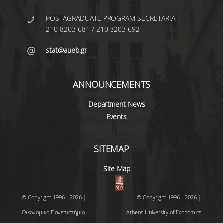
BACHELOR DISSERTATION
POSTAGRADUATE PROGRAM SECRETARIAT
210 8203 681 / 210 8203 692
PRACTICAL TRAINING
stat@aueb.gr
ERASMUS+
TEACHER EDUCATION PROGRAM
ANNOUNCEMENTS
ACADEMIC ADVISORS
Department News
DEPARTMENT EQUIVALENTS FOR 2026-27
Events
TEXTBOOKS 2025-26
SITEMAP
DEPARTMENT'S STRATEGY
Site Map
MAXIMUM DURATION OF STUDIES
INFORMATION ABOUT THE MSC IN
© Copyright 1996 - 2026 |
© Copyright 1996 - 2026 |
STATISTICS
Οικονομικό Πανεπιστήμιο
Athens University of Economics