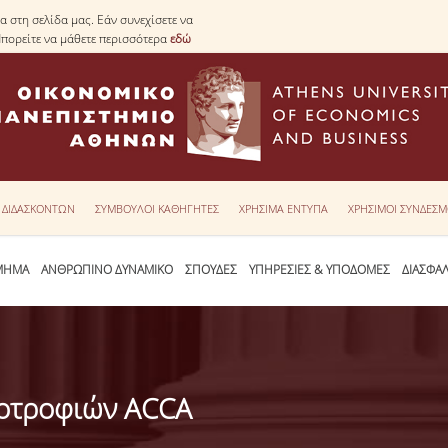
 στη σελίδα μας. Εάν συνεχίσετε να
Μπορείτε να μάθετε περισσότερα
εδώ
Υ ΔΙΔΑΣΚΟΝΤΩΝ
ΣΥΜΒΟΥΛΟΙ ΚΑΘΗΓΗΤΕΣ
ΧΡΗΣΙΜΑ ΕΝΤΥΠΑ
ΧΡΗΣΙΜΟΙ ΣΥΝΔΕΣΜ
ΜΗΜΑ
ΑΝΘΡΩΠΙΝΟ ΔΥΝΑΜΙΚΟ
ΣΠΟΥΔΕΣ
ΥΠΗΡΕΣΙΕΣ & ΥΠΟΔΟΜΕΣ
ΔΙΑΣΦΑ
οτροφιών ACCA