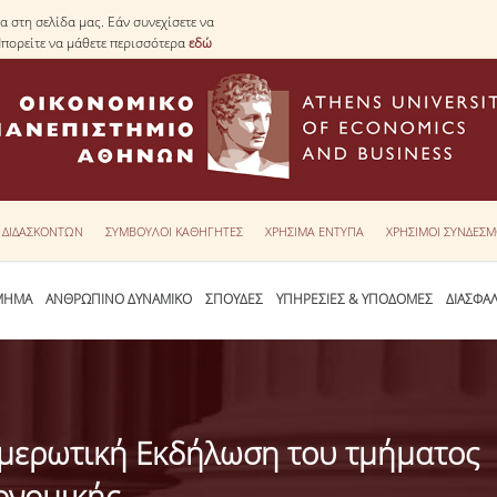
 στη σελίδα μας. Εάν συνεχίσετε να
Μπορείτε να μάθετε περισσότερα
εδώ
Υ ΔΙΔΑΣΚΟΝΤΩΝ
ΣΥΜΒΟΥΛΟΙ ΚΑΘΗΓΗΤΕΣ
ΧΡΗΣΙΜΑ ΕΝΤΥΠΑ
ΧΡΗΣΙΜΟΙ ΣΥΝΔΕΣΜ
ΜΗΜΑ
ΑΝΘΡΩΠΙΝΟ ΔΥΝΑΜΙΚΟ
ΣΠΟΥΔΕΣ
ΥΠΗΡΕΣΙΕΣ & ΥΠΟΔΟΜΕΣ
ΔΙΑΣΦΑ
μερωτική Εκδήλωση του τμήματος
ονομικής