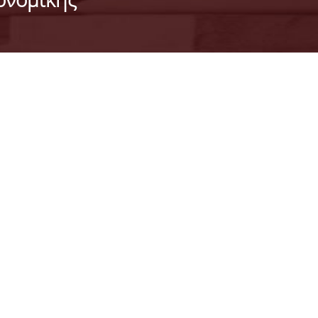
02-07-2026
Παράταση
προθεσμίας
Έως τις 10/7/2026
υποβολής αιτήσεων
για το ΠΜΣ στη
Λογιστική και
Χρηματοοικονομική
ΠΕΡΙΣΣΟΤΕΡΑ