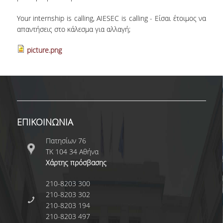
Ε.Τ.Ε.Π.
Your internship is calling,
AIESEC
is calling - Είσαι έτοιμος να
απαντήσεις στο κάλεσμα για αλλαγή;
Ε.ΔΙ.Π
picture.png
ΔΙΟΙΚΗΤΙΚΟ ΠΡΟΣΩΠΙΚΟ
ΥΠΟΨΗΦΙΟΙ ΔΙΔΑΚΤΟΡΕΣ
ΥΠΟΨΗΦΙΟΙ ΜΕΤΑΔΙΔΑΚΤΟΡΕΣ
ΜΗΤΡΩΑ ΤΜΗΜΑΤΟΣ
ΕΠΙΚΟΙΝΩΝΙΑ
ΣΠΟΥΔΕΣ
Πατησίων 76
ΤΚ 104 34 Αθήνα
ΠΡΟΠΤΥΧΙΑΚΕΣ
Χάρτης πρόσβασης
ΟΔΗΓΟΣ ΣΠΟΥΔΩΝ
210-8203 300
210-8203 302
ΜΑΘΗΜΑΤΑ ΠΡΟΓΡΑΜΜΑΤΟΣ ΣΠΟΥΔΩΝ
210-8203 194
210-8203 497
ΑΚΑΔΗΜΑΪΚΟ ΗΜΕΡΟΛΟΓΙΟ