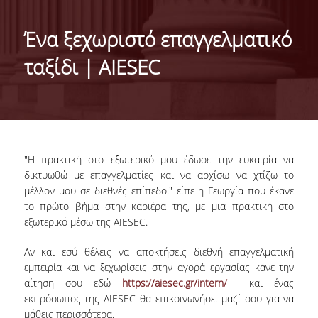
ΜΕ ΜΙΑ ΜΑΤΙΑ
Ένα ξεχωριστό επαγγελματικό
ΔΙΟΙΚΗΣΗ ΤΟΥ ΤΜΗΜΑΤΟΣ
ταξίδι | AIESEC
ΣΥΝΕΛΕΥΣΗ ΤΜΗΜΑΤΟΣ
ΕΠΑΓΓΕΛΜΑΤΙΚΕΣ ΠΡΟΟΠΤΙΚΕΣ
ΔΙΕΘΝΗΣ ΑΝΑΓΝΩΡΙΣΗ - ΛΙΣΤΕΣ ΚΑΤΑΤΑΞΗΣ
"Η πρακτική στο εξωτερικό μου έδωσε την ευκαιρία
να
ΔΙΕΘΝΕΙΣ ΣΥΝΕΡΓΑΣΙΕΣ ΜΕ ΠΑΝΕΠΙΣΤΗΜΙΑ
δικτυωθώ
με επαγγελματίες και να αρχίσω να χτίζω το
ΤΟΥ ΕΞΩΤΕΡΙΚΟΥ
μέλλον
μου σε
διεθνές επίπεδο
." είπε η Γεωργία που έκανε
το πρώτο βήμα στην καριέρα της, με μια πρακτική στο
ΔΙΟΡΓΑΝΩΣΗ ΣΥΝΕΔΡΙΩΝ
εξωτερικό μέσω της
AIESEC
.
ΑΝΘΡΩΠΙΝΟ ΔΥΝΑΜΙΚΟ
Αν και εσύ θέλεις να αποκτήσεις
διεθνή επαγγελματική
εμπειρία
και να ξεχωρίσεις στην αγορά εργασίας κάνε την
ΜΕΛΗ ΔΕΠ
αίτηση σου εδώ
https://aiesec.gr/intern/
και ένας
εκπρόσωπος της
AIESEC
θα επικοινωνήσει μαζί σου για να
ΕΙΔΙΚΟΙ ΕΠΙΣΤΗΜΟΝΕΣ
μάθεις περισσότερα.