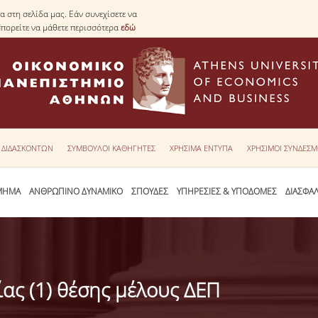
 στη σελίδα μας. Εάν συνεχίσετε να
Μπορείτε να μάθετε περισσότερα
εδώ
Υ ΔΙΔΑΣΚΟΝΤΩΝ
ΣΥΜΒΟΥΛΟΙ ΚΑΘΗΓΗΤΕΣ
ΧΡΗΣΙΜΑ ΕΝΤΥΠΑ
ΧΡΗΣΙΜΟΙ ΣΥΝΔΕΣΜ
ΜΗΜΑ
ΑΝΘΡΩΠΙΝΟ ΔΥΝΑΜΙΚΟ
ΣΠΟΥΔΕΣ
ΥΠΗΡΕΣΙΕΣ & ΥΠΟΔΟΜΕΣ
ΔΙΑΣΦΑ
ας (1) θέσης μέλους ΔΕΠ