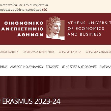
 στη σελίδα μας. Εάν συνεχίσετε να
Μπορείτε να μάθετε περισσότερα
εδώ
Υ ΔΙΔΑΣΚΟΝΤΩΝ
ΣΥΜΒΟΥΛΟΙ ΚΑΘΗΓΗΤΕΣ
ΧΡΗΣΙΜΑ ΕΝΤΥΠΑ
ΧΡΗΣΙΜΟΙ ΣΥΝΔΕΣΜ
ΜΗΜΑ
ΑΝΘΡΩΠΙΝΟ ΔΥΝΑΜΙΚΟ
ΣΠΟΥΔΕΣ
ΥΠΗΡΕΣΙΕΣ & ΥΠΟΔΟΜΕΣ
ΔΙΑΣΦΑ
ν ERASMUS 2023-24