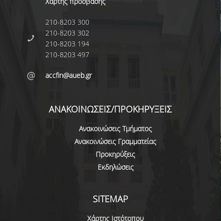
Χάρτης πρόσβασης
Ε.Τ.Ε.Π.
210-8203 300
Ε.ΔΙ.Π
210-8203 302
210-8203 194
ΔΙΟΙΚΗΤΙΚΟ ΠΡΟΣΩΠΙΚΟ
210-8203 497
ΥΠΟΨΗΦΙΟΙ ΔΙΔΑΚΤΟΡΕΣ
accfin@aueb.gr
ΥΠΟΨΗΦΙΟΙ ΜΕΤΑΔΙΔΑΚΤΟΡΕΣ
ΑΝΑΚΟΙΝΩΣΕΙΣ/ΠΡΟΚΗΡΥΞΕΙΣ
ΜΗΤΡΩΑ ΤΜΗΜΑΤΟΣ
Ανακοινώσεις Τμήματος
ΣΠΟΥΔΕΣ
Ανακοινώσεις Γραμματείας
ΠΡΟΠΤΥΧΙΑΚΕΣ
Προκηρύξεις
Εκδηλώσεις
ΟΔΗΓΟΣ ΣΠΟΥΔΩΝ
ΜΑΘΗΜΑΤΑ ΠΡΟΓΡΑΜΜΑΤΟΣ ΣΠΟΥΔΩΝ
SITEMAP
ΑΚΑΔΗΜΑΪΚΟ ΗΜΕΡΟΛΟΓΙΟ
Χάρτης Ιστότοπου