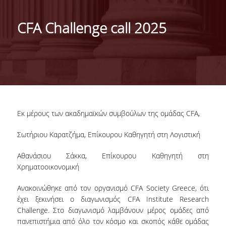
ΜΕ ΜΙΑ ΜΑΤΙΑ
CFA Challenge call 2025
ΔΙΟΙΚΗΣΗ ΤΟΥ ΤΜΗΜΑΤΟΣ
ΣΥΝΕΛΕΥΣΗ ΤΜΗΜΑΤΟΣ
ΕΠΑΓΓΕΛΜΑΤΙΚΕΣ ΠΡΟΟΠΤΙΚΕΣ
ΔΙΕΘΝΗΣ ΑΝΑΓΝΩΡΙΣΗ - ΛΙΣΤΕΣ ΚΑΤΑΤΑΞΗΣ
Εκ μέρους των ακαδημαϊκών συμβούλων της ομάδας CFA,
ΔΙΕΘΝΕΙΣ ΣΥΝΕΡΓΑΣΙΕΣ ΜΕ ΠΑΝΕΠΙΣΤΗΜΙΑ
ΤΟΥ ΕΞΩΤΕΡΙΚΟΥ
Σωτήριου Καρατζήμα, Επίκουρου Καθηγητή στη Λογιστική
ΔΙΟΡΓΑΝΩΣΗ ΣΥΝΕΔΡΙΩΝ
Αθανάσιου Σάκκα, Επίκουρου Καθηγητή στη
Χρηματοοικονομική
ΑΝΘΡΩΠΙΝΟ ΔΥΝΑΜΙΚΟ
Ανακοινώθηκε από τον οργανισμό CFA Society Greece, ότι
ΜΕΛΗ ΔΕΠ
έχει ξεκινήσει ο διαγωνισμός CFA Institute Research
Challenge. Στο διαγωνισμό λαμβάνουν μέρος ομάδες από
ΕΙΔΙΚΟΙ ΕΠΙΣΤΗΜΟΝΕΣ
πανεπιστήμια από όλο τον κόσμο και σκοπός κάθε ομάδας