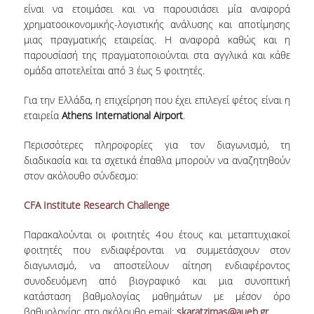
είναι να ετοιμάσει και να παρουσιάσει μία αναφορά
Ε.Τ.Ε.Π.
χρηματοοικονομικής-λογιστικής ανάλυσης και αποτίμησης
μιας πραγματικής εταιρείας. Η αναφορά καθώς και η
Ε.ΔΙ.Π
παρουσίασή της πραγματοποιούνται στα αγγλικά και κάθε
ομάδα αποτελείται από 3 έως 5 φοιτητές.
ΔΙΟΙΚΗΤΙΚΟ ΠΡΟΣΩΠΙΚΟ
Για την Ελλάδα, η επιχείρηση που έχει επιλεγεί φέτος είναι η
ΥΠΟΨΗΦΙΟΙ ΔΙΔΑΚΤΟΡΕΣ
εταιρεία
Athens
International
Airport
.
ΥΠΟΨΗΦΙΟΙ ΜΕΤΑΔΙΔΑΚΤΟΡΕΣ
Περισσότερες πληροφορίες για τον διαγωνισμό, τη
ΜΗΤΡΩΑ ΤΜΗΜΑΤΟΣ
διαδικασία και τα σχετικά έπαθλα μπορούν να αναζητηθούν
στον ακόλουθο σύνδεσμο:
ΣΠΟΥΔΕΣ
CFA Institute Research Challenge
ΠΡΟΠΤΥΧΙΑΚΕΣ
Παρακαλούνται οι φοιτητές 4
ου
έτους και μεταπτυχιακοί
ΟΔΗΓΟΣ ΣΠΟΥΔΩΝ
φοιτητές που ενδιαφέρονται να συμμετάσχουν στον
διαγωνισμό, να αποστείλουν αίτηση ενδιαφέροντος
ΜΑΘΗΜΑΤΑ ΠΡΟΓΡΑΜΜΑΤΟΣ ΣΠΟΥΔΩΝ
συνοδευόμενη από βιογραφικό και μια συνοπτική
κατάσταση βαθμολογίας μαθημάτων με μέσον όρο
ΑΚΑΔΗΜΑΪΚΟ ΗΜΕΡΟΛΟΓΙΟ
βαθμολογίας στο ακόλουθο email:
skaratzimas@aueb.gr