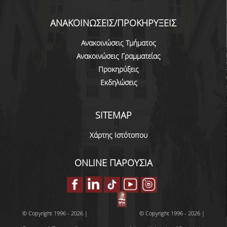
U-REGISTER
ΑΝΑΚΟΙΝΩΣΕΙΣ/ΠΡΟΚΗΡΥΞΕΙΣ
WEBMAIL
Ανακοινώσεις Τμήματος
Ανακοινώσεις Γραμματείας
E-CLASS
Προκηρύξεις
E-ΓΡΑΜΜΑΤΕΙΑ
Εκδηλώσεις
ΔΙΑΔΙΚΤΥΑΚΗ ΒΟΗΘΕΙΑ
SITEMAP
ΔΩΡΕΑΝ ΔΙΑΘΕΣΗ MICROSOFT WINDOWS -
OFFICE
Χάρτης Ιστότοπου
ΔΙΑΣΦΑΛΙΣΗ ΠΟΙΟΤΗΤΑΣ
ONLINE ΠΑΡΟΥΣΙΑ
ΠΟΛΙΤΙΚΗ ΠΟΙΟΤΗΤΑΣ
ΔΙΑΔΙΚΑΣΙΑ ΔΙΑΧΕΙΡΙΣΗΣ ΠΑΡΑΠΟΝΩΝ
© Copyright 1996 - 2026 |
© Copyright 1996 - 2026 |
ΔΕΔΟΜΕΝΑ ΠΟΙΟΤΗΤΑΣ