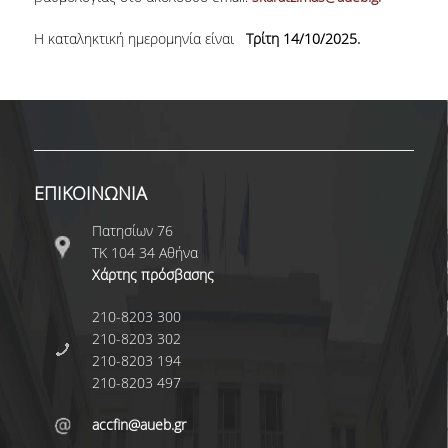
ΚΑΝΟΝΙΣΜΟΣ ΔΙΕΞΑΓΩΓΗΣ ΕΞΕΤΑΣΕΩΝ
H καταληκτική ημερομηνία είναι
Τρίτη 14/10/2025.
ΚΑΤΑΤΑΚΤΗΡΙΕΣ ΕΞΕΤΑΣΕΙΣ
ΥΠΟΤΡΟΦΙΕΣ
ΠΡΑΚΤΙΚΗ ΑΣΚΗΣΗ
ΕΠΙΚΟΙΝΩΝΙΑ
ERASMUS+
Πατησίων 76
ΜΕΤΑΠΤΥΧΙΑΚΕΣ
ΤΚ 104 34 Αθήνα
Χάρτης πρόσβασης
ΔΙΔΑΚΤΟΡΙΚΕΣ
ΥΠΗΡΕΣΙΕΣ & ΥΠΟΔΟΜΕΣ
210-8203 300
210-8203 302
ΕΡΓΑΣΤΗΡΙΑ
210-8203 194
210-8203 497
ΚΕΝΤΡΟ ΥΠΟΛΟΓΙΣΤΩΝ
accfin@aueb.gr
ΒΙΒΛΙΟΘΗΚΗ