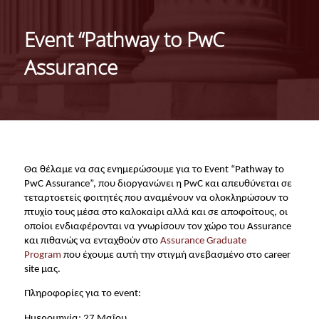
ΜΕ ΜΙΑ ΜΑΤΙΑ
Event “Pathway to PwC
ΔΙΟΙΚΗΣΗ ΤΟΥ ΤΜΗΜΑΤΟΣ
Assurance
ΣΥΝΕΛΕΥΣΗ ΤΜΗΜΑΤΟΣ
ΕΠΑΓΓΕΛΜΑΤΙΚΕΣ ΠΡΟΟΠΤΙΚΕΣ
ΔΙΕΘΝΗΣ ΑΝΑΓΝΩΡΙΣΗ - ΛΙΣΤΕΣ ΚΑΤΑΤΑΞΗΣ
Θα θέλαμε να σας ενημερώσουμε για το Event
“Pathway to
ΔΙΕΘΝΕΙΣ ΣΥΝΕΡΓΑΣΙΕΣ ΜΕ ΠΑΝΕΠΙΣΤΗΜΙΑ
PwC Assurance”
, που διοργανώνει η PwC και απευθύνεται σε
ΤΟΥ ΕΞΩΤΕΡΙΚΟΥ
τεταρτοετείς φοιτητές που αναμένουν να ολοκληρώσουν το
πτυχίο τους μέσα στο καλοκαίρι αλλά και σε αποφοίτους, οι
ΔΙΟΡΓΑΝΩΣΗ ΣΥΝΕΔΡΙΩΝ
οποίοι ενδιαφέρονται να γνωρίσουν τον χώρο του Assurance
και πιθανώς να ενταχθούν στο
Assurance Graduate
ΑΝΘΡΩΠΙΝΟ ΔΥΝΑΜΙΚΟ
Program
που έχουμε αυτή την στιγμή ανεβασμένο στο career
site μας.
ΜΕΛΗ ΔΕΠ
Πληροφορίες για το event:
ΕΙΔΙΚΟΙ ΕΠΙΣΤΗΜΟΝΕΣ
Ημερομηνία:
27 Μαΐου