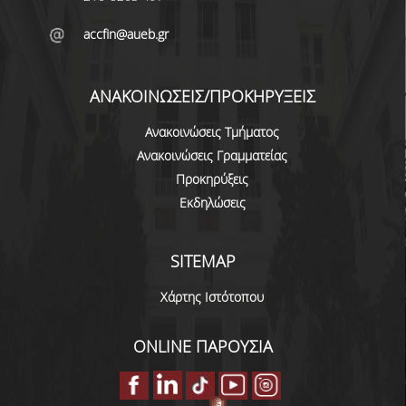
ΚΑΝΟΝΙΣΜΟΣ ΔΙΕΞΑΓΩΓΗΣ ΕΞΕΤΑΣΕΩΝ
accfin@aueb.gr
ΚΑΤΑΤΑΚΤΗΡΙΕΣ ΕΞΕΤΑΣΕΙΣ
ΑΝΑΚΟΙΝΩΣΕΙΣ/ΠΡΟΚΗΡΥΞΕΙΣ
ΥΠΟΤΡΟΦΙΕΣ
Ανακοινώσεις Τμήματος
ΠΡΑΚΤΙΚΗ ΑΣΚΗΣΗ
Ανακοινώσεις Γραμματείας
ERASMUS+
Προκηρύξεις
Εκδηλώσεις
ΜΕΤΑΠΤΥΧΙΑΚΕΣ
ΔΙΔΑΚΤΟΡΙΚΕΣ
SITEMAP
ΥΠΗΡΕΣΙΕΣ & ΥΠΟΔΟΜΕΣ
Χάρτης Ιστότοπου
ΕΡΓΑΣΤΗΡΙΑ
ONLINE ΠΑΡΟΥΣΙΑ
ΚΕΝΤΡΟ ΥΠΟΛΟΓΙΣΤΩΝ
ΒΙΒΛΙΟΘΗΚΗ