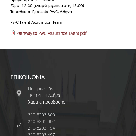
Ώρα:
12:30 (έναρξη agenda στις 13:00)
Ε.Τ.Ε.Π.
Τοποθεσία:
Γραφεία PwC, Αθήνα
Ε.ΔΙ.Π
PwC Talent Acquisition Team
ΔΙΟΙΚΗΤΙΚΟ ΠΡΟΣΩΠΙΚΟ
Pathway to PwC Assurance Event.pdf
ΥΠΟΨΗΦΙΟΙ ΔΙΔΑΚΤΟΡΕΣ
ΥΠΟΨΗΦΙΟΙ ΜΕΤΑΔΙΔΑΚΤΟΡΕΣ
ΜΗΤΡΩΑ ΤΜΗΜΑΤΟΣ
ΕΠΙΚΟΙΝΩΝΙΑ
ΣΠΟΥΔΕΣ
Πατησίων 76
ΠΡΟΠΤΥΧΙΑΚΕΣ
ΤΚ 104 34 Αθήνα
Χάρτης πρόσβασης
ΟΔΗΓΟΣ ΣΠΟΥΔΩΝ
210-8203 300
ΜΑΘΗΜΑΤΑ ΠΡΟΓΡΑΜΜΑΤΟΣ ΣΠΟΥΔΩΝ
210-8203 302
210-8203 194
ΑΚΑΔΗΜΑΪΚΟ ΗΜΕΡΟΛΟΓΙΟ
210-8203 497