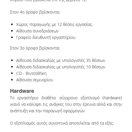
ΔΗΜΟΣΙΕΥΣΕΙΣ ΣΕ ΕΠΙΣΤΗΜΟΝΙΚΑ
Στον 4ο όροφο βρίσκονται:
ΠΕΡΙΟΔΙΚΑ
Χώρος παραγωγής με 12 θέσεις εργασίας.
ΔΗΜΟΣΙΕΥΣΕΙΣ ΣΕ ΕΠΙΣΤΗΜΟΝΙΚΑ ΣΥΝΕΔΡΙΑ
Αίθουσα συνεδριάσεων
Γραφείο διευθυντή εργαστηρίου
ΔΗΜΟΣΙΕΥΣΕΙΣ ΣΕ ΜΜΕ
Στον 3ο όροφο βρίσκονται:
ΕΡΕΥΝΗΤΙΚΑ ΠΡΟΓΡΑΜΜΑΤΑ
Αίθουσα διδασκαλίας με υπολογιστές 35 θέσεων
ΕΚΠΑΙΔΕΥΤΙΚΕΣ ΥΠΗΡΕΣΙΕΣ
Αίθουσα διδασκαλίας με υπολογιστές 10 θέσεων
CD - Βιντεοθήκη
ΥΠΟΣΤΗΡΙΞΗ ΜΑΘΗΜΑΤΩΝ
Αίθουσα σεμιναρίου
ΕΚΠΑΙΔΕΥΤΙΚΑ ΣΕΜΙΝΑΡΙΑ
Hardware
Το εργαστήριο διαθέτει σύγχρονο εξοπλισμό (hardware)
ΣΥΜΒΟΥΛΕΥΤΙΚΕΣ ΥΠΗΡΕΣΙΕΣ
ικανό να καλύψει τις ανάγκες του στην έρευνα αλλά και στην
ανάπτυξη και την παραγωγή εφαρμογών.
ΝΕΑ
Ο εξοπλισμός αυτός συνοπτικά αποτελείται από τα εξής:
ΕΠΙΚΟΙΝΩΝΙΑ