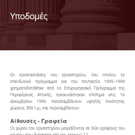
ΙΣΤΟΡΙΑ - ΧΡΗΜΑΤΟΔΟΤΗΣΗ
Υποδομές
ΑΠΟΣΤΟΛΗ
ΥΠΟΔΟΜΕΣ
ΣΥΝΕΡΓΑΣΙΕΣ
ΑΝΘΡΩΠΙΝΟ ΔΥΝΑΜΙΚΟ
Εγκαταστάσεις
ΜΕΛΗ ΔΕΠ
Οι εγκαταστάσεις του εργαστηρίου, του οποίου το
ΜΕΛΗ Ε.Δ.Ι.Π.
επενδυτικό πρόγραμμα γαι την πενταετία 1995-1999
χρηματοδοτήθηκε από το Επιχειρησιακό Πρόγραμμα της
ΥΠΟΨΗΦΙΟΙ ΔΙΔΑΚΤΟΡΕΣ
Περιφέρειας Αττικής, εγκαινιάστηκαν επίσημα στις 16
Δεκεμβρίου 1996. Καταλαμβάνουν υψηλής ποιότητας
ΔΡΑΣΤΗΡΙΟΤΗΤΕΣ
χώρους 300 τ.μ., και περιλαμβάνουν:
Αίθουσες - Γραφεία
ΕΡΕΥΝΗΤΙΚΕΣ ΔΡΑΣΤΗΡΙΟΤΗΤΕΣ
Οι χώροι του εργαστηρίου μοιράζονται σε δύο ορόφους του
ΑΚΑΔΗΜΑΪΚΕΣ ΕΡΕΥΝΕΣ
κτιρίου που βρίσκεται επί της Δεριγνύ 12.