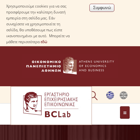
Χρησιμοποιούμε cookies για να σας
προσφέρουμε την καλύτερη δυνατή
εμπειρία στη σελίδα μας. Εάν
συνεχίσετε να χρησιμοποιείτε τη
σελίδα, θα υποθέσουμε πως είστε
ικανοποιημένοι με αυτό. Μπορείτε να
μάθετε περισσότερα
εδώ
ΤΟ ΕΡΓΑΣΤΗΡΙΟ