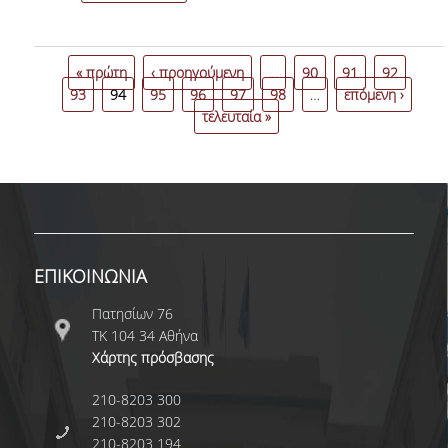
ΥΠΟΤΡΟΦΙΕΣ & ΒΡΑΒΕΙΑ
ΕΚΔΗΛΩΣΕΙΣ
« πρώτη
‹ προηγούμενη
…
90
91
92
93
94
95
96
97
98
…
επόμενη ›
ΕΠΙΚΟΙΝΩΝΙΑ
τελευταία »
ΕΠΙΚΟΙΝΩΝΙΑ
Πατησίων 76
ΤΚ 104 34 Αθήνα
Χάρτης πρόσβασης
210-8203 300
210-8203 302
210-8203 194