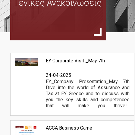
Γενικές Ανακοινώσεις
Γιατί να επιλέξετε το πρόγραμμα
Δομή και πρόγραμμα σπουδών
Ακαδημαϊκό Ημερολόγιο 2025-2026
Ακαδημαϊκό Ημερολόγιο 2026-2027
Προπαρασκευαστικά πλήρους & μερικής φοίτησης
EY Corporate Visit _May 7th
Πρόγραμμα Μαθημάτων Πλήρους Φοίτησης
Πρόγραμμα Μαθημάτων Μερικής Φοίτησης
24-04-2025
EY_Company Presentation_May 7th
Περιγραφή Μαθημάτων
Dive into the world of Assurance and
Tax at EY Greece and to discuss with
you the key skills and competences
Η αποστολή του ΠΜΣ
that will make you thrive!...
Περισσότερα
Διεθνής Παρουσία
Ανθρώπινο Δυναμικό
ACCA Business Game