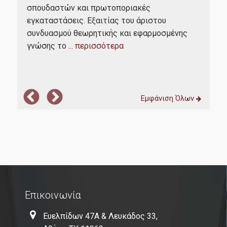
Τα
σπουδαστών και πρωτοποριακές
ενό
εγκαταστάσεις. Εξαιτίας του άριστου
προ
που
συνδυασμού θεωρητικής και εφαρμοσμένης
κατ
λάδα
γνώσης το
... περισσότερα
Το 
Εμφάνιση Όλων
Επικοινωνία
Ευελπίδων 47Α & Λευκάδος 33,