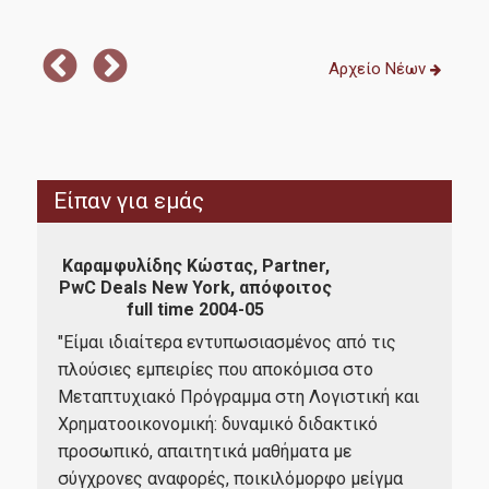
Αρχείο Νέων
Είπαν για εμάς
Καραμφυλίδης Κώστας, Partner,
Γκλι
PwC Deals New York, απόφοιτος
full time 2004-05
α
"Είμαι ιδιαίτερα εντυπωσιασμένος από τις
"Η 
πλούσιες εμπειρίες που αποκόμισα στο
ανα
Μεταπτυχιακό Πρόγραμμα στη Λογιστική και
Προ
και
Χρηματοοικονομική: δυναμικό διδακτικό
Χρη
προσωπικό, απαιτητικά μαθήματα με
περ
σύγχρονες αναφορές, ποικιλόμορφο μείγμα
λογ