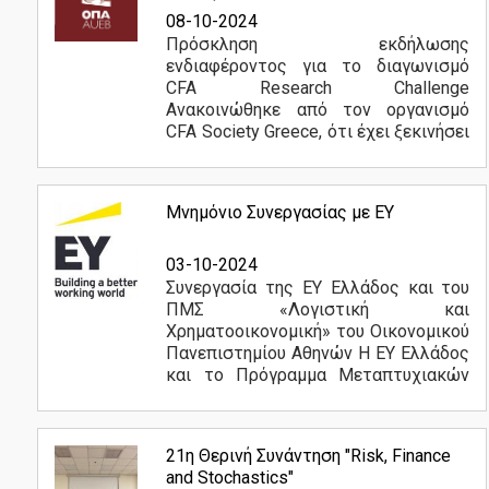
E-Class
CFA Research Challenge
08-10-2024
Πρόσκληση εκδήλωσης
e-Γραμματεία
ενδιαφέροντος για το διαγωνισμό
CFA Research Challenge
Φοιτητική Λέσχη
Ανακοινώθηκε από τον οργανισμό
CFA Society Greece, ότι έχει ξεκινήσει
Αθλητικές Δραστηριότητες
ο διαγωνισμός CFA Institute Research
Challenge. Στο διαγωνισμό λαμβάνουν
Πολιτιστικές Δραστηριότητες
μέρος ομάδες από πανεπιστήμια...
Μνημόνιο Συνεργασίας με ΕΥ
Περισσότερα
Γραφείο Διασύνδεσης
03-10-2024
Διαδικτυακή Βοήθεια
Συνεργασία της EY Ελλάδος και του
ΠΜΣ «Λογιστική και
Εφημερίδα "ΟΠΑ NEWS"
Χρηματοοικονομική» του Οικονομικού
Πανεπιστημίου Αθηνών Η EY Ελλάδος
Δωρεάν διάθεση Microsoft Windows - Office
και το Πρόγραμμα Μεταπτυχιακών
Σπουδών (ΠΜΣ) «Λογιστική και
Χρηματοοικονομική» του Τμήματος
Λογιστικής και Χρηματοοικονομικής...
Διδακτορικό
21η Θερινή Συνάντηση "Risk, Finance
Περισσότερα
and Stochastics"