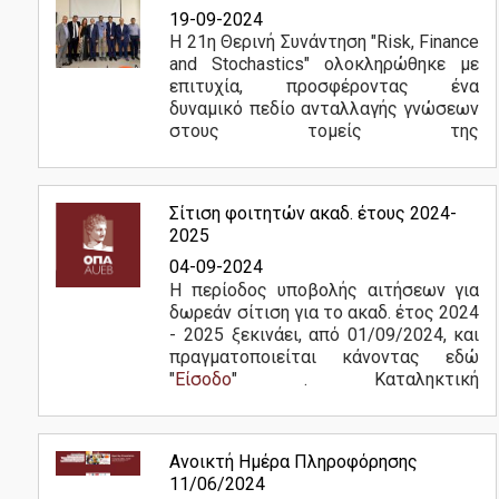
19-09-2024
Η 21η Θερινή Συνάντηση "Risk, Finance
and Stochastics" ολοκληρώθηκε με
Έρευνα
επιτυχία, προσφέροντας ένα
δυναμικό πεδίο ανταλλαγής γνώσεων
στους τομείς της
χρηματοοικονομικής ανάλυσης, του
ρίσκου και των στοχαστικών
Διασφάλιση Ποιότητας
μεθόδων. Το συνέδριο
Σίτιση φοιτητών ακαδ. έτους 2024-
συνδιοργανώθηκε από...
Περισσότερα
2025
04-09-2024
Πολιτική Ποιότητας
Η περίοδος υποβολής αιτήσεων για
δωρεάν σίτιση για το ακαδ. έτος 2024
Διαδικασία Διαχείρισης Παραπόνων
- 2025 ξεκινάει, από 01/09/2024, και
πραγματοποιείται κάνοντας εδώ
Πιστοποίηση
"
Είσοδο
" . Καταληκτική
ημερομηνία 31/10/2024.
Δεδομένα Ποιότητας
Επισυναπτόμενα...
Περισσότερα
Αξιολόγηση
Ανοικτή Ημέρα Πληροφόρησης
11/06/2024