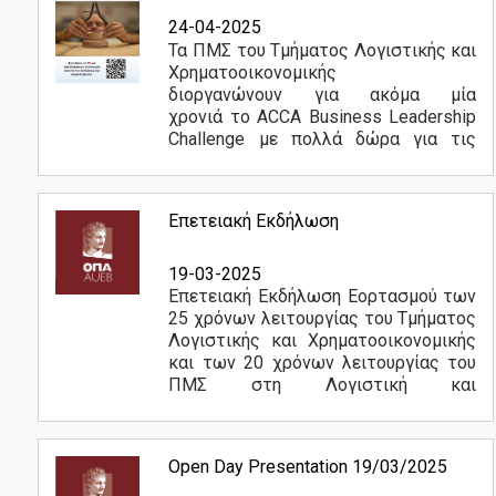
Συντονιστική Επιτροπή
24-04-2025
Τα ΠΜΣ του Τμήματος Λογιστικής και
Εξωτερική Συμβουλευτική Επιτροπή
Χρηματοοικονομικής
διοργανώνουν για ακόμα μία
Μέλη ΔΕΠ
χρονιά το ACCA Business Leadership
Challenge με πολλά δώρα για τις
Σύμβουλος Σπουδών
νικήτριες ομάδες!...
Περισσότερα
Διοικητικό Προσωπικό
Επετειακή Εκδήλωση
Υποψήφιοι
19-03-2025
Επετειακή Εκδήλωση Εορτασμού των
25 χρόνων λειτουργίας του Τμήματος
Λογιστικής και Χρηματοοικονομικής
Κριτήρια Επιλογής
και των 20 χρόνων λειτουργίας του
ΠΜΣ στη Λογιστική και
Υποβολή Αίτησης
Χρηματοοικονομική του Οικονομικού
Πανεπιστημίου Αθηνών...
Τέλη Φοίτησης
Περισσότερα
Open Day Presentation 19/03/2025
Χρήσιμα Έντυπα