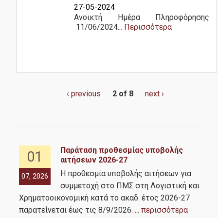
από Μεταπτυχιακούς
27-05-2024
Ανοικτή Ημέρα Πληροφόρησης
11/06/2024...
Περισσότερα
ΜΟ.ΔΙ.Π.
Νέα
‹ previous
2 of 8
next ›
Ανακοινώσεις Μαθημάτων
Ανακοινώσεις Υποτροφιών
Γενικές Ανακοινώσεις
Παράταση προθεσμίας υποβολής
01
αιτήσεων 2026-27
CFA
Η προθεσμία υποβολής αιτήσεων για
Επικοινωνία
07, 2026
05,
συμμετοχή στο ΠΜΣ στη Λογιστική και
h
Χρηματοοικονομική κατά το ακαδ. έτος 2026-27
παρατείνεται έως τις 8/9/2026.
... περισσότερα