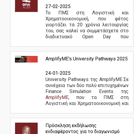
27-02-2025
Χρήσιμοι Σύνδεσμοι
Το ΠΜΣ στη Λογιστική και
Χρηματοοικονομική, που φέτος
γιορτάζει τα 20 χρόνια λειτουργίας
Υπηρεσίες
του, σας καλεί να συμμετάσχετε στο
διαδικτυακό Open Day που
διοργανώνει στα πλαίσια του 1ου
κύκλου υποβολής αιτήσεων για το
Υπηρεσίες & Υποδομές
ακαδ. έτος 2025-26. Ενημερωθείτε
AmplifyME's University Pathways 2025
για...
Περισσότερα
Εργαστήρια
24-01-2025
Βάσεις Δεδομένων / Λογισμικά
University Pathways της AmplifyME Σε
συνέχεια των δύο πολύ επιτυχημένων
Κέντρο Υπολογιστών
Finance Simulation Events της
AmplifyME
, που τα ΠΜΣ στη
Βιβλιοθήκη
Λογιστική και Χρηματοοικονομική και
ΠΜΣ στη Χρηματοοικονομική
U-Register
Διοίκηση έχουν...
Περισσότερα
Webmail
Πρόσκληση εκδήλωσης
ενδιαφέροντος για το διαγωνισμό