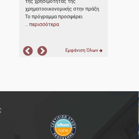
της χρησιμότητας της
στην αγορά ε
ερα
χρηματοοικονομικής στην πράξη.
αποτελεί ση
Το πρόγραμμα προσφέρει
... περισσότε
... περισσότερα
Εμφάνιση Όλων
ς