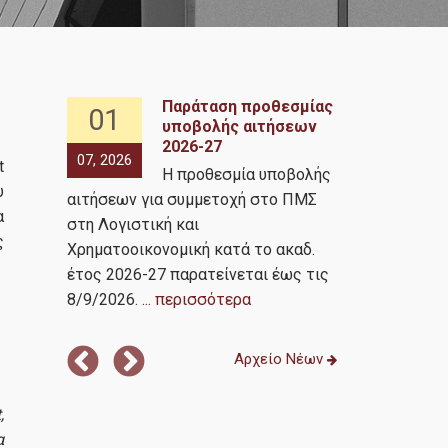
Παράταση προθεσμίας
01
07
υποβολής αιτήσεων
2026-27
πό τον
07, 2026
05, 2026
t
Η προθεσμία υποβολής
ociety
υ
αιτήσεων για συμμετοχή στο ΠΜΣ
α
στη Λογιστική και
search
ς
Χρηματοοικονομική κατά το ακαδ.
αμβάνουν
έτος 2026-27 παρατείνεται έως τις
8/9/2026.
... περισσότερα
Αρχείο Νέων
,
α