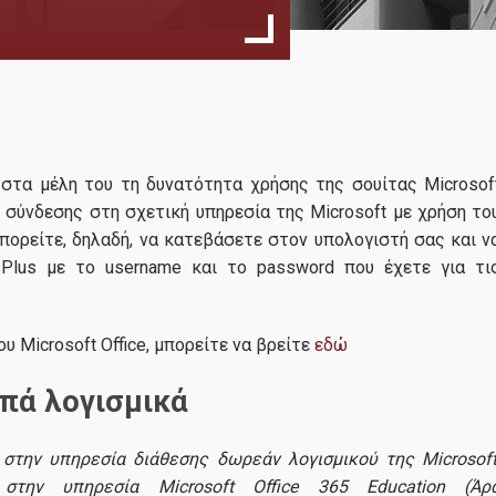
Ακαδημαϊκό Ημερολόγιο 2025-2026
Ακαδημαϊκό Ημερολόγιο 2026-2027
Προπαρασκευαστικά πλήρους & μερικής φοίτησης
CFA Research
09
Challenge
Πρόγραμμα Μαθημάτων Πλήρους Φοίτησης
Ανακοινώθηκε α
10, 2025
στα μέλη του τη δυνατότητα χρήσης της σουίτας Microsof
Πρόγραμμα Μαθημάτων Μερικής Φοίτησης
οργανισμό CFA S
ω σύνδεσης στη σχετική υπηρεσία της Microsoft με χρήση το
Greece, ότι έχει ξεκινήσει ο
πορείτε, δηλαδή, να κατεβάσετε στον υπολογιστή σας και ν
Περιγραφή Μαθημάτων
διαγωνισμός CFA Institute Re
 Plus με το username και το password που έχετε για τι
Challenge. Στο διαγωνισμό λ
Η αποστολή του ΠΜΣ
μέρος
... περισσότερα
Διεθνής Παρουσία
υ Microsoft Office, μπορείτε να βρείτε
εδώ
Ανθρώπινο Δυναμικό
ιπά λογισμικά
Συντονιστική Επιτροπή
στην υπηρεσία διάθεσης δωρεάν λογισμικού της Microsoft
Εξωτερική Συμβουλευτική Επιτροπή
στην υπηρεσία Microsoft Office 365 Education (Άρ