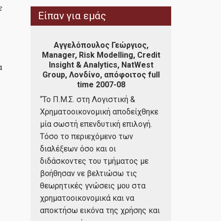
ε
Είπαν για εμάς
ad of
Αγγελόπουλος Γεώργιος,
Αντεμισά
 Group,
Manager, Risk Modelling, Credit
Οικονομι
5 -2017
Insight & Analytics, NatWest
Φυτώρια Α
α
Group, Λονδίνο, απόφοιτος full
απόφοιτος 
time 2007-08
"Η ολοκλήρω
κονομική
“Το Π.Μ.Σ. στη Λογιστική &
Μεταπτυχιακ
 να
Χρηματοοικονομική αποδείχθηκε
Χρηματοοικο
μία σωστή επενδυτική επιλογή.
αποδείχθηκε
α
Τόσο το περιεχόμενο των
προσωπική ε
νη
διαλέξεων όσο και οι
παρέχει τα 
οι
διδάσκοντες του τμήματος με
και εκτεταμέ
ές και
βοήθησαν νε βελτιώσω τις
αποτελεσματ
ου ήταν
θεωρητικές γνώσεις μου στα
διαχείριση κ
νωστικό
χρηματοοικονομικά και να
εταιρίας.Είν
νος
αποκτήσω εικόνα της χρήσης και
με μεγάλη αν