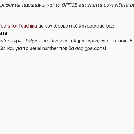
γράφονται παραπάνω για το OFFICE και έπειτα συνεχίζετε μ
Μέλη ΔΕΠ
Σύμβουλος Σπουδών
ools for Teaching
με τον ιδρυματικό λογαριασμό σας
Μπονάτος Ιωάννης, He
Διοικητικό Προσωπικό
are
Internal Audit, Motor Oil
απόφοιτος Part Time 201
νδιαφέρει, δεξιά σας δίνονται πληροφορίες για το πως θ
ς και για το serial number που θα σας χρειαστεί
"Η φοίτηση στο Π.Μ.Σ στη
Υποψήφιοι
Λογιστική και Χρηματοοι
μου έδωσε τη δυνατότητα
αποκτήσω ένα σημαντικό
Κριτήρια Επιλογής
γνωστικό υπόβαθρο και ν
Υποβολή Αίτησης
εμβαθύνω στη συγκεκριμέ
γνωστική περιοχή. Αν και 
Τέλη Φοίτησης
προηγούμενες προπτυχιακ
μεταπτυχιακές σπουδές μ
Χρήσιμα Έντυπα
σε αρκετά διαφορετικό γ
Χρήσιμοι Σύνδεσμοι
αντικείμενο και εργαζόμε
παράλληλα, βρήκα το