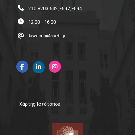
210 8203 642, -697, -694
Επικοινωνία με το Π.Μ.Σ.
12:00 - 16:00
Διαδικασία Διαχείρισης Παραπόνων
lawecon@aueb.gr
FAQs
Χρήσιμοι σύνδεσμοι
Οικονομικό Πανεπιστήμιο Αθηνών
Δίκτυο Αποφοίτων ΟΠΑ
AUEB Shop
Ηλεκτρονική Υπηρεσία Απόκτησης Ακαδημαϊκής
Χάρτης Ιστότοπου
Ταυτότητας
ΙΚΥ-Ίδρυμα Κρατικών Υποτροφιών
Διεπιστημονικός Οργανισμός Αναγνώρισης Τίτλων