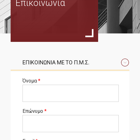
Επικοινωνία
Σκοπός
Ανθρώπινο Δυναμικό
Συντονιστική Επιτροπή
Εξωτερική Συμβουλευτική Επιτροπή
Διδάσκοντες
ΕΠΙΚΟΙΝΩΝΙΑ ΜΕ ΤΟ Π.Μ.Σ.
Σύμβουλος Σπουδών
Μαθήματα
Όνομα
*
Διπλωματική Εργασία
Οδηγός Σπουδών
Επώνυμο
*
Κανονισμός Σπουδών
Υποψήφιοι