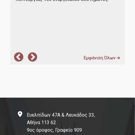
Eit Climate Kic Hub Greece
το
Working Papers
Διασφάλιση Ποιότητας
Αξιολόγηση Εκπαιδευτικού Έργου
Εμφάνιση Όλων
Δεδομένα Ποιότητας
ΜΟ.ΔΙ.Π.
Πιστοποίηση
Πολιτική Ποιότητας
Ευελπίδων 47Α & Λευκάδος 33,
Αθήνα 113 62
Επικοινωνία
9ος όροφος, Γραφείο 909