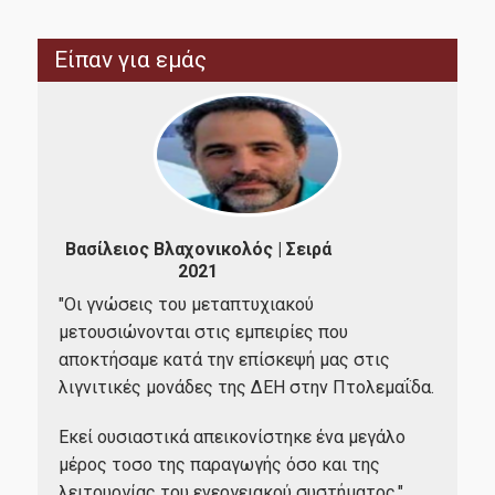
Erasmus+
Είπαν για εμάς
Έρευνα-Συνεργασίες
«Ενεργειακή Μετάβαση - Κλιματική Αλλαγή: Σωτηρία ή
Ολοκαύτωμα του πλανήτη»
Βασίλειος Βλαχονικολός | Σειρά
Εργαστήριο Έρευνας Στην Κοινωνικό Οικονομική Και
2021
Περιβαλλοντική Αειφόρια (RESEES)
Χρή
"Οι γνώσεις του μεταπτυχιακού
Εργαστήριο Παρακολούθησης και Ανάλυσης Ευρωπαϊκών
μετουσιώνονται στις εμπειρίες που
Υποθέσεων (EUROLAB)
"I'
αποκτήσαμε κατά την επίσκεψή μας στις
amaz
λιγνιτικές μονάδες της ΔΕΗ στην Πτολεμαΐδα.
Εργαστήριο Διεθνών Οικονομικών Σχέσεων (LINER)
νο
...
α
United Nations (UN) Sustainable Development Solutions
Εκεί ουσιαστικά απεικονίστηκε ένα μεγάλο
υ
Network (SDSN)
μέρος τοσο της παραγωγής όσο και της
λειτουργίας του ενεργειακού συστήματος."