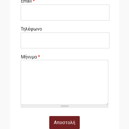
Email
*
Σε Ποιούς Απευθύνεται
Τηλέφωνο
Αιτήσεις
Δίδακτρα
Υποτροφίες
Μήνυμα
*
Καριέρα
Επαγγελματική Αποκατάσταση
Σεμινάριο Επαγγελματικής Ταυτότητας
Γραφείο Διασύνδεσης