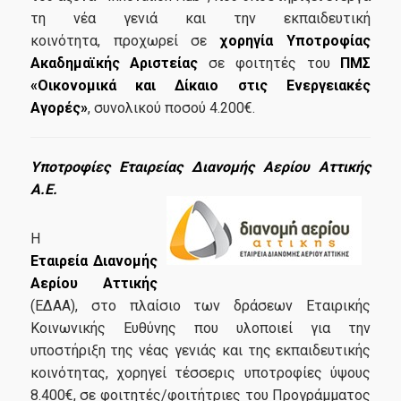
τη νέα γενιά και την εκπαιδευτική
κοινότητα,
προχωρεί σε
χορηγία Υποτροφίας
Σε Ποιούς Απευθύνεται
Ακαδημαϊκής Αριστείας
σε φοιτητές του
ΠΜΣ
«Οικονομικά και Δίκαιο στις Ενεργειακές
Αιτήσεις
Αγορές»
, συνολικού ποσού 4.200€.
Δίδακτρα
Υποτροφίες Εταιρείας Διανομής Αερίου Αττικής
Υποτροφίες
Α.Ε.
Καριέρα
Η
Εταιρεία Διανομής
Αερίου Αττικής
Επαγγελματική Αποκατάσταση
(ΕΔΑΑ), στο πλαίσιο των δράσεων Εταιρικής
Κοινωνικής Ευθύνης που υλοποιεί για την
Σεμινάριο Επαγγελματικής Ταυτότητας
υποστήριξη της νέας γενιάς και της εκπαιδευτικής
Γραφείο Διασύνδεσης
κοινότητας, χορηγεί τέσσερις υποτροφίες ύψους
8.400€, σε φοιτητές/φοιτήτριες του Προγράμματος