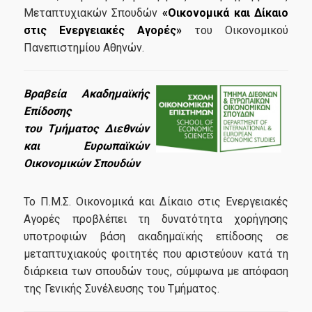
Μεταπτυχιακών Σπουδών
«Οικονομικά και Δίκαιο
Υπηρεσίες-Υποδομές
στις Ενεργειακές Αγορές»
του Οικονομικού
Πανεπιστημίου Αθηνών.
Webmail
Βραβεία Ακαδημαϊκής
e-Class
Επίδοσης
του Τμήματος Διεθνών
e-Γραμματεία
και Ευρωπαϊκών
U-Register
Οικονομικών Σπουδών
Υπηρεσίες Διαδικτυακής Βοήθειας
Το Π.Μ.Σ. Οικονομικά και Δίκαιο στις Ενεργειακές
Εγκαταστάσεις
Αγορές προβλέπει τη δυνατότητα χορήγησης
υποτροφιών βάση ακαδημαϊκής επίδοσης σε
Βιβλιοθήκη ΟΠΑ
μεταπτυχιακούς φοιτητές που αριστεύουν κατά τη
διάρκεια των σπουδών τους, σύμφωνα με απόφαση
Φοιτητική Λέσχη
της Γενικής Συνέλευσης του Τμήματος.
Υγειονομική περίθαλψη