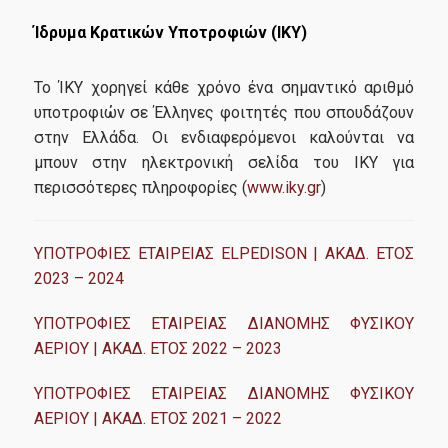
Erasmus+
Ίδρυμα Κρατικών Υποτροφιών (ΙΚΥ)
Το ΊΚΥ χορηγεί κάθε χρόνο ένα σημαντικό αριθμό
Έρευνα-Συνεργασίες
υποτροφιών σε Έλληνες φοιτητές που σπουδάζουν
στην Ελλάδα. Οι ενδιαφερόμενοι καλούνται να
μπουν στην ηλεκτρονική σελίδα του ΙΚΥ για
«Ενεργειακή Μετάβαση - Κλιματική Αλλαγή: Σωτηρία ή
περισσότερες πληροφορίες (
www.iky.gr
)
Ολοκαύτωμα του πλανήτη»
Εργαστήριο Έρευνας Στην Κοινωνικό Οικονομική Και
Περιβαλλοντική Αειφόρια (RESEES)
ΥΠΟΤΡΟΦΙΕΣ ΕΤΑΙΡΕΙΑΣ ELPEDISON | ΑΚΑΔ. ΕΤΟΣ
2023 – 2024
Εργαστήριο Παρακολούθησης και Ανάλυσης Ευρωπαϊκών
Υποθέσεων (EUROLAB)
ΥΠΟΤΡΟΦΙΕΣ ΕΤΑΙΡΕΙΑΣ ΔΙΑΝΟΜΗΣ ΦΥΣΙΚΟΥ
ΑΕΡΙΟΥ | ΑΚΑΔ. ΕΤΟΣ 2022 – 2023
Εργαστήριο Διεθνών Οικονομικών Σχέσεων (LINER)
ΥΠΟΤΡΟΦΙΕΣ ΕΤΑΙΡΕΙΑΣ ΔΙΑΝΟΜΗΣ ΦΥΣΙΚΟΥ
United Nations (UN) Sustainable Development Solutions
Network (SDSN)
ΑΕΡΙΟΥ | ΑΚΑΔ. ΕΤΟΣ 2021 – 2022