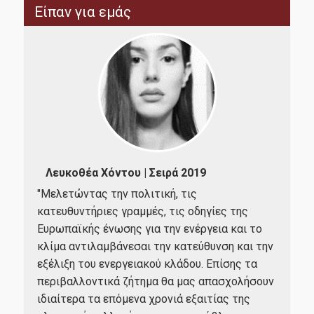
Είπαν για εμάς
Επικοινωνία με το Π.Μ.Σ.
Διαδικασία Διαχείρισης Παραπόνων
FAQs
Χρήσιμοι σύνδεσμοι
Οικονομικό Πανεπιστήμιο Αθηνών
Ιω
Λευκοθέα Χόντου | Σειρά 2019
Δίκτυο Αποφοίτων ΟΠΑ
ρονο
"Μελετώντας την πολιτική, τις
"Κα
AUEB Shop
έρει
κατευθυντήριες γραμμές, τις οδηγίες της
ενδ
Ευρωπαϊκής ένωσης για την ενέργεια και το
Ηλεκτρονική Υπηρεσία Απόκτησης Ακαδημαϊκής
πρό
κλίμα αντιλαμβάνεσαι την κατεύθυνση και την
Ταυτότητας
λάβ
εξέλιξη του ενεργειακού κλάδου. Επίσης τα
της
ΙΚΥ-Ίδρυμα Κρατικών Υποτροφιών
περιβαλλοντικά ζήτημα θα μας απασχολήσουν
νομ
ις
ιδιαίτερα τα επόμενα χρονιά εξαιτίας της
Διεπιστημονικός Οργανισμός Αναγνώρισης Τίτλων
εγχ