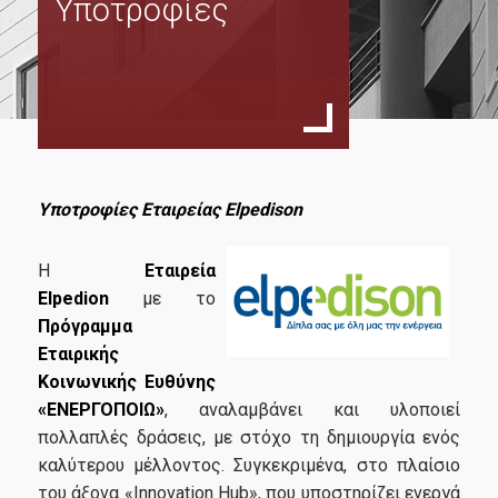
Υποτροφίες
Σκοπός
Ανθρώπινο Δυναμικό
Συντονιστική Επιτροπή
Εξωτερική Συμβουλευτική Επιτροπή
Διδάσκοντες
Υποτροφίες Εταιρείας Elpedison
Σύμβουλος Σπουδών
Η
Εταιρεία
Μαθήματα
Elpedion
με το
Διπλωματική Εργασία
Πρόγραμμα
Εταιρικής
Οδηγός Σπουδών
Κοινωνικής Ευθύνης
«ΕΝΕΡΓΟΠΟΙΩ»
, αναλαμβάνει και υλοποιεί
Κανονισμός Σπουδών
πολλαπλές δράσεις, με στόχο τη δημιουργία ενός
καλύτερου µέλλοντος. Συγκεκριμένα, στο πλαίσιο
Υποψήφιοι
του άξονα «Innovation Hub», που υποστηρίζει ενεργά