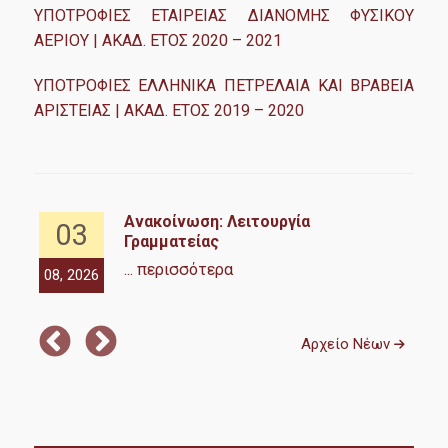
Eit Climate Kic Hub Greece
ΥΠΟΤΡΟΦΙΕΣ ΕΤΑΙΡΕΙΑΣ ΔΙΑΝΟΜΗΣ ΦΥΣΙΚΟΥ
ΑΕΡΙΟΥ | ΑΚΑΔ. ΕΤΟΣ 2020 – 2021
Working Papers
ΥΠΟΤΡΟΦΙΕΣ ΕΛΛΗΝΙΚΑ ΠΕΤΡΕΛΑΙΑ ΚΑΙ ΒΡΑΒΕΙΑ
ΑΡΙΣΤΕΙΑΣ | ΑΚΑΔ. ΕΤΟΣ 2019 – 2020
Διασφάλιση Ποιότητας
Αξιολόγηση Εκπαιδευτικού Έργου
κά
Ανακοίνωση: Λειτουργία
03
Δεδομένα Ποιότητας
ς |
Γραμματείας
... περισσότερα
ΜΟ.ΔΙ.Π.
08, 2026
08,
Πιστοποίηση
Αρχείο Νέων
Πολιτική Ποιότητας
Επικοινωνία