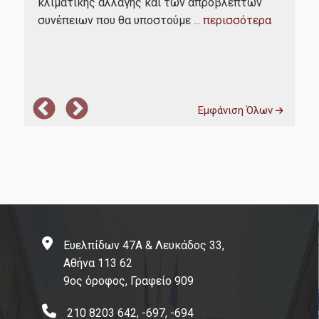
κλιματικής αλλαγής και των απρόβλεπτων
Ακαδημαϊκών και Πληροφόρησης (Δ.Ο.Α.Τ.Α.Π.)
Δίκ
α
συνέπειων που θα υποστούμε
... περισσότερα
Περ
ΕΛΙΑΜΕΠ
...
Research Papers in Economics
Υποστήριξη Ψηφιακών Υπηρεσιών
Εμφάνιση Όλων
Connect with us
Facebook
Linkedin
Instagram
Ευελπίδων 47Α & Λευκάδος 33,
Νέα
Αθήνα 113 62
9ος όροφος, Γραφείο 909
210 8203 642, -697, -694