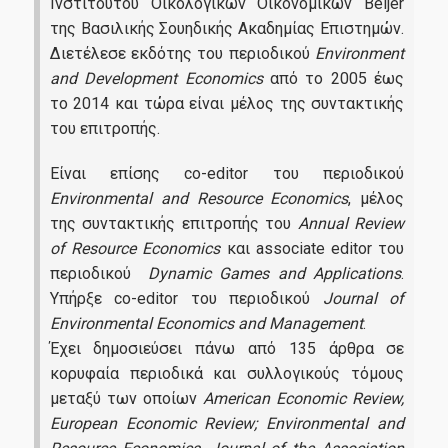
Ινστιτούτου Οικολογικών Οικονομικών Beijer
της Βασιλικής Σουηδικής Ακαδημίας Επιστημών.
Διετέλεσε εκδότης του περιοδικού
Environment
and
Development
Economics
από το 2005 έως
το 2014 και τώρα είναι μέλος της συντακτικής
του επιτροπής.
Είναι επίσης co-editor του περιοδικού
Environmental
and
Resource
Economics
, μέλος
της συντακτικής επιτροπής του
Annual
Review
of
Resource
Economics
και associate editor του
περιοδικού
Dynamic
Games
and
Applications
.
Υπήρξε co-editor του περιοδικού
Journal
of
Environmental
Economics
and
Management
.
Έχει δημοσιεύσει πάνω από 135 άρθρα σε
κορυφαία περιοδικά και συλλογικούς τόμους
μεταξύ των οποίων
American Economic Review
,
European Economic Review; Environmental and