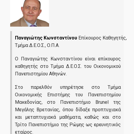
Ακαδημαϊκών και Πληροφόρησης (Δ.Ο.Α.Τ.Α.Π.)
ΕΛΙΑΜΕΠ
Research Papers in Economics
Παναγιώτης Κωνσταντίνου
Επίκουρος Καθηγητής,
Υποστήριξη Ψηφιακών Υπηρεσιών
Τμήμα Δ.Ε.Ο.Σ., Ο.Π.Α.
Connect with us
Ο Παναγιώτης Κωνσταντίνου είναι επίκουρος
Facebook
καθηγητής στο Τμήμα Δ.Ε.Ο.Σ. του Οικονομικού
Πανεπιστημίου Αθηνών.
Linkedin
Στο παρελθόν υπηρέτησε στο Τμήμα
Instagram
Οικονομικής Επιστήμης του Πανεπιστημίου
Μακεδονίας, στο Πανεπιστήμιο Brunel της
Μεγάλης Βρετανίας, όπου δίδαξε προπτυχιακά
Νέα
και μεταπτυχιακά μαθήματα, καθώς και στο
Τρίτο Πανεπιστήμιο της Ρώμης ως ερευνητικός
εταίρος.