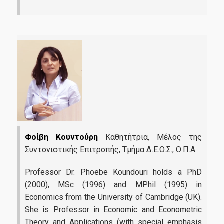
Erasmus+
Έρευνα-Συνεργασίες
«Ενεργειακή Μετάβαση - Κλιματική Αλλαγή: Σωτηρία ή
Ολοκαύτωμα του πλανήτη»
Εργαστήριο Έρευνας Στην Κοινωνικό Οικονομική Και
Περιβαλλοντική Αειφόρια (RESEES)
Φοίβη Κουντούρη
Καθητήτρια, Μέλος της
Εργαστήριο Παρακολούθησης και Ανάλυσης Ευρωπαϊκών
Συντονιστικής Επιτροπής, Τμήμα Δ.Ε.Ο.Σ., Ο.Π.Α.
Υποθέσεων (EUROLAB)
Professor Dr. Phoebe Koundouri holds a PhD
Εργαστήριο Διεθνών Οικονομικών Σχέσεων (LINER)
(2000), MSc (1996) and MPhil (1995) in
United Nations (UN) Sustainable Development Solutions
Economics from the University of Cambridge (UK).
Network (SDSN)
She is Professor in Economic and Econometric
Theory and Applications (with special emphasis