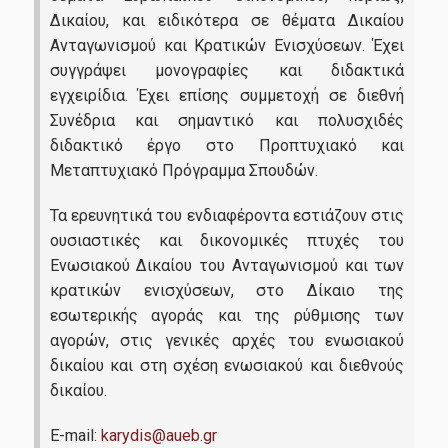
Δικαίου, και ειδικότερα σε θέματα Δικαίου
Υπηρεσίες-Υποδομές
Ανταγωνισμού και Κρατικών Ενισχύσεων. Έχει
συγγράψει μονογραφίες και διδακτικά
εγχειρίδια. Έχει επίσης συμμετοχή σε διεθνή
Webmail
Συνέδρια και σημαντικό και πολυσχιδές
διδακτικό έργο στο Προπτυχιακό και
e-Class
Μεταπτυχιακό Πρόγραμμα Σπουδών.
e-Γραμματεία
Τα ερευνητικά του ενδιαφέροντα εστιάζουν στις
U-Register
ουσιαστικές και δικονομικές πτυχές του
Ενωσιακού Δικαίου του Ανταγωνισμού και των
Υπηρεσίες Διαδικτυακής Βοήθειας
κρατικών ενισχύσεων, στο Δίκαιο της
Εγκαταστάσεις
εσωτερικής αγοράς και της ρύθμισης των
αγορών, στις γενικές αρχές του ενωσιακού
Βιβλιοθήκη ΟΠΑ
δικαίου και στη σχέση ενωσιακού και διεθνούς
δικαίου.
Φοιτητική Λέσχη
Υγειονομική περίθαλψη
E-mail:
karydis@aueb.gr