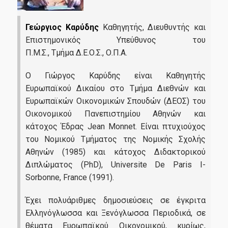
Γεώργιος Καρύδης
Καθηγητής, Διευθυντής και
Σε Ποιούς Απευθύνεται
Επιστημονικός Υπεύθυνος του
Π.Μ.Σ., Τμήμα Δ.Ε.Ο.Σ., Ο.Π.Α.
Αιτήσεις
Δίδακτρα
Ο Γιώργος Καρύδης είναι Καθηγητής
Ευρωπαϊκού Δικαίου στο Τμήμα Διεθνών και
Υποτροφίες
Ευρωπαϊκών Οικονομικών Σπουδών (ΔΕΟΣ) του
Οικονομικού Πανεπιστημίου Αθηνών και
κάτοχος Έδρας Jean Monnet. Είναι πτυχιούχος
Καριέρα
του Νομικού Τμήματος της Νομικής Σχολής
Αθηνών (1985) και κάτοχος Διδακτορικού
Διπλώματος (PhD), Universite De Paris I-
Επαγγελματική Αποκατάσταση
Sorbonne, France (1991).
Σεμινάριο Επαγγελματικής Ταυτότητας
Έχει πολυάριθμες δημοσιεύσεις σε έγκριτα
Γραφείο Διασύνδεσης
Ελληνόγλωσσα και Ξενόγλωσσα Περιοδικά, σε
θέματα Ευρωπαϊκού Οικονομικού, κυρίως,