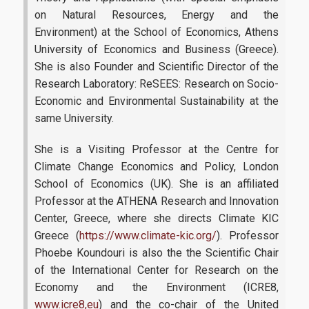
Eit Climate Kic Hub Greece
on Natural Resources, Energy and the
Environment) at the School of Economics, Athens
Working Papers
University of Economics and Business (Greece).
She is also Founder and Scientific Director of the
Διασφάλιση Ποιότητας
Research Laboratory: ReSEES: Research on Socio-
Economic and Environmental Sustainability at the
same University.
Αξιολόγηση Εκπαιδευτικού Έργου
She is a Visiting Professor at the Centre for
Δεδομένα Ποιότητας
Climate Change Economics and Policy, London
School of Economics (UK). She is an affiliated
ΜΟ.ΔΙ.Π.
Professor at the ATHENA Research and Innovation
Πιστοποίηση
Center, Greece, where she directs Climate KIC
Greece (
https://www.climate-kic.org/
). Professor
Πολιτική Ποιότητας
Phoebe Koundouri is also the the Scientific Chair
of the International Center for Research on the
Economy and the Environment (ICRE8,
Επικοινωνία
www.icre8,eu
) and the co-chair of the United