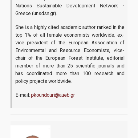
Nations Sustainable Development Network -
Greece (unsdsn.gr).
Επικοινωνία με το Π.Μ.Σ.
She is a highly cited academic author ranked in the
Διαδικασία Διαχείρισης Παραπόνων
top 1% of all female economists worldwide, ex-
FAQs
vice president of the European Association of
Environmental and Resource Economists, vice-
Χρήσιμοι σύνδεσμοι
chair of the European Forest Institute, editorial
Οικονομικό Πανεπιστήμιο Αθηνών
member of more than 25 scientific journals and
has coordinated more than 100 research and
Δίκτυο Αποφοίτων ΟΠΑ
policy projects worldwide.
AUEB Shop
E-mail:
pkoundouri@aueb.gr
Ηλεκτρονική Υπηρεσία Απόκτησης Ακαδημαϊκής
Ταυτότητας
ΙΚΥ-Ίδρυμα Κρατικών Υποτροφιών
Διεπιστημονικός Οργανισμός Αναγνώρισης Τίτλων