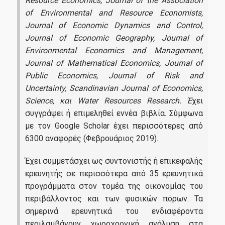
Resource Economics
, Journal of the Association
of Environmental and Resource Economists
,
Journal of Economic Dynamics and Control
,
Journal of Economic Geography
, Journal of
Environmental Economics and Management
,
Journal of Mathematical Economics
, Journal of
Public Economics
, Journal of Risk and
Uncertainty
, Scandinavian Journal of Economics
,
Science
,
και
Water Resources Research
.
Έ
χει
συγγράψει ή επιμεληθεί εννέα βιβλία. Σύμφωνα
με τον Google Scholar έχει περισσότερες από
6300 αναφορές (Φεβρουάριος 2019).
Έχει συμμετάσχει ως συντονιστής ή επικεφαλής
ερευνητής σε περισσότερα από 35 ερευνητικά
προγράμματα στον τομέα της οικονομίας του
περιβάλλοντος και των φυσικών πόρων. Τα
σημερινά ερευνητικά του ενδιαφέροντα
περιλαμβάνουν χωροχρονική ανάλυση στα