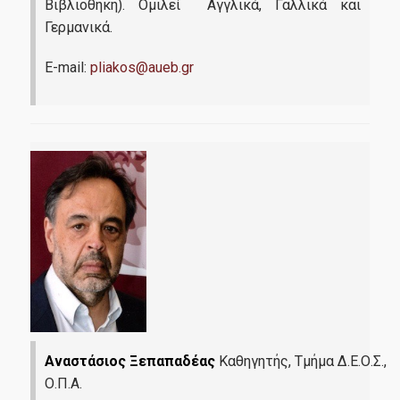
Βιβλιοθήκη). Ομιλεί Αγγλικά, Γαλλικά και
Γερμανικά.
E-mail:
pliakos@aueb.gr
Αναστάσιος Ξεπαπαδέας
Καθηγητής, Τμήμα Δ.Ε.Ο.Σ.,
Ο.Π.Α.