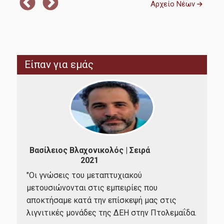
Αρχείο Νέων
Erasmus+
Έρευνα-Συνεργασίες
Είπαν για εμάς
«Ενεργειακή Μετάβαση - Κλιματική Αλλαγή: Σωτηρία ή
Ολοκαύτωμα του πλανήτη»
Εργαστήριο Έρευνας Στην Κοινωνικό Οικονομική Και
Περιβαλλοντική Αειφόρια (RESEES)
Εργαστήριο Παρακολούθησης και Ανάλυσης Ευρωπαϊκών
Βασίλειος Βλαχονικολός | Σειρά
Υποθέσεων (EUROLAB)
2021
Π
"Οι γνώσεις του μεταπτυχιακού
Εργαστήριο Διεθνών Οικονομικών Σχέσεων (LINER)
"Αν
μετουσιώνονται στις εμπειρίες που
United Nations (UN) Sustainable Development Solutions
σια
πρα
αποκτήσαμε κατά την επίσκεψή μας στις
Network (SDSN)
 θα
24/
λιγνιτικές μονάδες της ΔΕΗ στην Πτολεμαΐδα.
 να