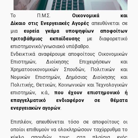
Το Π.Μ.Σ.
Οικονομικά και
Σε Ποιούς Απευθύνεται
Δίκαιο στις Ενεργειακές Αγορές
απευθύνεται σε
μια
ευρεία γκάμα υποψηφίων αποφοίτων
Αιτήσεις
τριτοβάθμιας εκπαίδευσης
με διαφορετικό
Δίδακτρα
επιστημονικό/γνωσιακό υπόβαθρο.
Ενδεικτικά αναφέρουμε αποφοίτους Οικονομικών
Υποτροφίες
Επιστημών, Διοίκησης Επιχειρήσεων και
Χρηματοοικονομικών Σπουδών, Πολιτικών και
Νομικών Επιστημών, Δημόσιας Διοίκησης και
Καριέρα
Πολιτικής, Θετικών, Κοινωνικών και Τεχνολογικών
επιστημών, κ.ά.,
που έχουν επιστημονικό ή
επαγγελματικό ενδιαφέρον σε θέματα
Επαγγελματική Αποκατάσταση
ενεργειακών αγορών
.
Σεμινάριο Επαγγελματικής Ταυτότητας
Επιπλέον, απευθύνεται τόσο σε αποφοίτους οι
Γραφείο Διασύνδεσης
οποίοι επιθυμούν να ολοκληρώσουν ταχύρρυθμα το
κύκλο σπουδών τους στα πλαίσια ενός