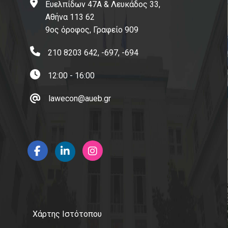
Ευελπίδων 47Α & Λευκάδος 33,
Αθήνα 113 62
Επικοινωνία με το Π.Μ.Σ.
9ος όροφος, Γραφείο 909
Διαδικασία Διαχείρισης Παραπόνων
210 8203 642, -697, -694
FAQs
12:00 - 16:00
Χρήσιμοι σύνδεσμοι
lawecon@aueb.gr
Οικονομικό Πανεπιστήμιο Αθηνών
Δίκτυο Αποφοίτων ΟΠΑ
AUEB Shop
Ηλεκτρονική Υπηρεσία Απόκτησης Ακαδημαϊκής
Ταυτότητας
ΙΚΥ-Ίδρυμα Κρατικών Υποτροφιών
Χάρτης Ιστότοπου
Διεπιστημονικός Οργανισμός Αναγνώρισης Τίτλων