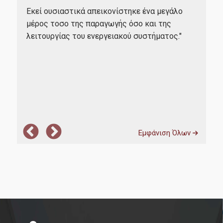
να 
Eit Climate Kic Hub Greece
Εκεί ουσιαστικά απεικονίστηκε ένα μεγάλο
τιά
συζ
μέρος τοσο της παραγωγής όσο και της
Working Papers
Λιγ
λειτουργίας του ενεργειακού συστήματος."
τη 
ενέ
Διασφάλιση Ποιότητας
Ατμ
Αξιολόγηση Εκπαιδευτικού Έργου
Δεδομένα Ποιότητας
Εμφάνιση Όλων
ΜΟ.ΔΙ.Π.
Πιστοποίηση
Πολιτική Ποιότητας
Επικοινωνία