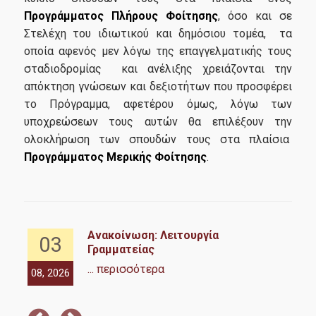
Προγράμματος Πλήρους Φοίτησης
, όσο και σε
Υπηρεσίες-Υποδομές
Στελέχη του ιδιωτικού και δημόσιου τομέα, τα
οποία αφενός μεν λόγω της επαγγελματικής τους
σταδιοδρομίας και ανέλιξης χρειάζονται την
Webmail
απόκτηση γνώσεων και δεξιοτήτων που προσφέρει
το Πρόγραμμα, αφετέρου όμως, λόγω των
e-Class
υποχρεώσεων τους αυτών θα επιλέξουν την
e-Γραμματεία
ολοκλήρωση των σπουδών τους στα πλαίσια
Προγράμματος Μερικής Φοίτησης
.
U-Register
Υπηρεσίες Διαδικτυακής Βοήθειας
Εγκαταστάσεις
κά
Ανακοίνωση: Λειτουργία
03
Βιβλιοθήκη ΟΠΑ
ς |
Γραμματείας
... περισσότερα
08, 2026
08,
Φοιτητική Λέσχη
Υγειονομική περίθαλψη