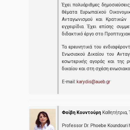
Έχει πολυάριθμες δημοσιεύσει
θέματα Ευρωπαϊκού Οικονομικ
Ανταγωνισμού και Κρατικών Ε
εγχειρίδια. Έχει επίσης συμμ
διδακτικό έργο στο Προπτυχια
Τα ερευνητικά του ενδιαφέροντ
Ενωσιακού Δικαίου του Ανταγ
εσωτερικής αγοράς και της ρ
δικαίου και στη σχέση ενωσιακού
E-mail:
karydis@aueb.gr
Φοίβη Κουντούρη
Καθητήτρια, Τ
Professor Dr. Phoebe Koundouri 