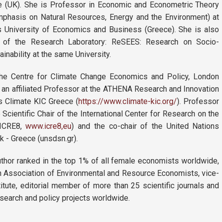
κλιματικής αλλαγής και τ
e (UK). She is Professor in Economic and Econometric Theory
απρόβλεπτων συνέπειων 
emphasis on Natural Resources, Energy and the Environment) at
Webmail
υποστούμε
... περισσότερ
 University of Economics and Business (Greece). She is also
e-Class
or of the Research Laboratory: ReSEES: Research on Socio-
nability at the same University.
e-Γραμματεία
 the Centre for Climate Change Economics and Policy, London
U-Register
 an affiliated Professor at the ATHENA Research and Innovation
Υπηρεσίες Διαδικτυακής Βοήθειας
s Climate KIC Greece (
https://www.climate-kic.org/
). Professor
Scientific Chair of the International Center for Research on the
Εγκαταστάσεις
(ICRE8,
www.icre8,eu
) and the co-chair of the United Nations
 - Greece (unsdsn.gr).
Βιβλιοθήκη ΟΠΑ
Φοιτητική Λέσχη
uthor ranked in the top 1% of all female economists worldwide,
n Association of Environmental and Resource Economists, vice-
Υγειονομική περίθαλψη
itute, editorial member of more than 25 scientific journals and
search and policy projects worldwide.
Erasmus+