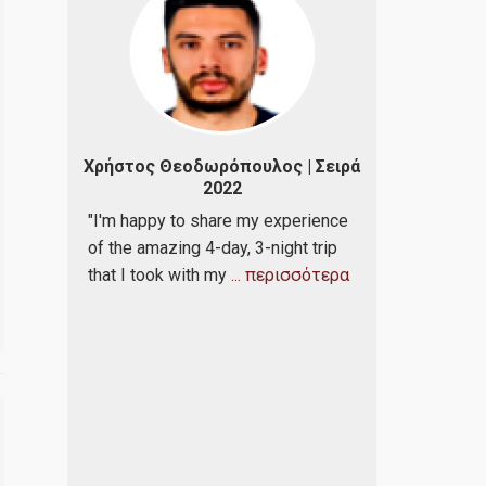
Χρήστος Θεοδωρόπουλος | Σειρά
Πέτρου Σωτ
ά 2019
2022
"Αναφορικά μ
, τις
"I'm happy to share my experience
εκδρομή που
τις
of the amazing 4-day, 3-night trip
μεταξύ 20/0
ένωσης
that I took with my
... περισσότερα
στην Καστορι
ίμα
να καταθέσω
ύθυνση
μου: Μπορέσ
ειακού
με μια πληθ
Λιγνιτικό Κέ
α μας
Μακεδονίας ε
τα
παραγωγής η
της
ενέργειας, γ