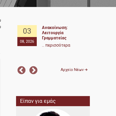
υ
υ
ίας ΠΜΣ
Ανακοίνωση:
03
03
Δίκαιο
Λειτουργία
ς
Γραμματείας
08, 2026
08, 2026
Έτος
... περισσότερα
... περισσότε
Αρχείο Νέων
Είπαν για εμάς