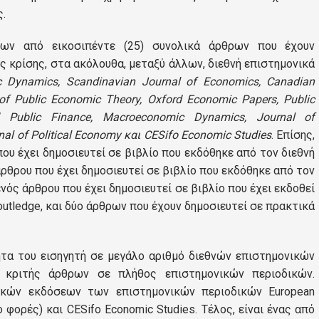
.
Αξιολόγηση Εκπαιδευτικού Έργου
ρων από εικοσιπέντε (25) συνολικά άρθρων που έχουν
Δεδομένα Ποιότητας
ης κρίσης, στα ακόλουθα, μεταξύ άλλων, διεθνή επιστημονικά
 Dynamics, Scandinavian Journal of Economics, Canadian
ΜΟ.ΔΙ.Π.
of Public Economic Theory, Oxford Economic Papers, Public
Πιστοποίηση
nd Public Finance, Macroeconomic Dynamics, Journal of
al of Political Economy και CESifo Economic Studies
. Επίσης,
Πολιτική Ποιότητας
ου έχει δημοσιευτεί σε βιβλίο που εκδόθηκε από τον διεθνή
άρθρου που έχει δημοσιευτεί σε βιβλίο που εκδόθηκε από τον
ενός άρθρου που έχει δημοσιευτεί σε βιβλίο που έχει εκδοθεί
Επικοινωνία
outledge, και δύο άρθρων που έχουν δημοσιευτεί σε πρακτικά
Επικοινωνία με το Π.Μ.Σ.
ητα του εισηγητή σε μεγάλο αριθμό διεθνών επιστημονικών
ι κριτής άρθρων σε πλήθος επιστημονικών περιοδικών.
Διαδικασία Διαχείρισης Παραπόνων
ιδικών εκδόσεων των επιστημονικών περιοδικών European
FAQs
ύο φορές) και CESifo Economic Studies. Τέλος, είναι ένας από