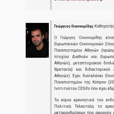
«Ενεργεια
Καθηγητής,
Γεώργιος Οικονομίδης
Εργαστήριο Έ
Ο Γιώργος Οικονομίδης είν
Ευρωπαϊκών Οικονομικών Σπουδ
Εργαστήρ
Πανεπιστημίου Αθηνών (πρώην
πτυχίου Διεθνών και Ευρωπα
Αθηνών), μεταπτυχιακού διπλ
Unit
Βρετανία) και διδακτορικού
Αθηνών). Έχει διατελέσει Επ
Πανεπιστημίου της Κύπρου (200
Ινστιτούτου CESifo που έχει έδ
Τα κύρια ερευνητικά του ενδ
Πολιτική. Τελευταία, το ερε
μεταρρυθμίσεων που αφορούν 