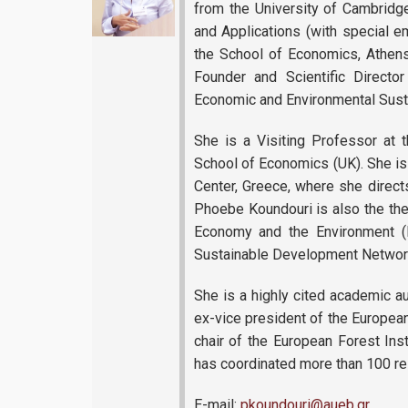
from the University of Cambridg
and Applications (with special 
the School of Economics, Athens
Founder and Scientific Direct
Economic and Environmental Sustai
She is a Visiting Professor at
School of Economics (UK). She is
Center, Greece, where she direct
Phoebe Koundouri is also the the 
Economy and the Environment 
Sustainable Development Network
She is a highly cited academic a
ex-vice president of the Europea
chair of the European Forest Inst
has coordinated more than 100 re
E-mail:
pkoundouri@aueb.gr