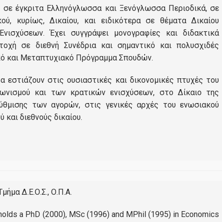
ς σε έγκριτα Ελληνόγλωσσα και Ξενόγλωσσα Περιοδικά, σε
Αιτήσεις
ού, κυρίως, Δικαίου, και ειδικότερα σε θέματα Δικαίου
νισχύσεων. Έχει συγγράψει μονογραφίες και διδακτικά
Δίδακτρα
ετοχή σε διεθνή Συνέδρια και σημαντικό και πολυσχιδές
κό και Μεταπτυχιακό Πρόγραμμα Σπουδών.
Υποτροφίες
α εστιάζουν στις ουσιαστικές και δικονομικές πτυχές του
Λευκοθέα Χόντου | Σειρ
ωνισμού και των κρατικών ενισχύσεων, στο Δίκαιο της
Καριέρα
"Μελετώντας την πολιτική
ύθμισης των αγορών, στις γενικές αρχές του ενωσιακού
κατευθυντήριες γραμμές, 
 και διεθνούς δικαίου.
οδηγίες της Ευρωπαϊκής 
Επαγγελματική Αποκατάσταση
για την ενέργεια και το κλ
αντιλαμβάνεσαι την κατε
Σεμινάριο Επαγγελματικής Ταυτότητας
και την εξέλιξη του ενεργ
Γραφείο Διασύνδεσης
κλάδου. Επίσης τα
περιβαλλοντικά ζήτημα θ
μήμα Δ.Ε.Ο.Σ., Ο.Π.Α.
απασχολήσουν ιδιαίτερα 
Υπηρεσίες-Υποδομές
επόμενα χρονιά εξαιτίας 
holds a PhD (2000), MSc (1996) and MPhil (1995) in Economics