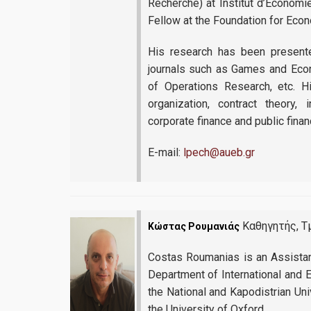
Recherche) at Institut d’Economie
Fellow at the Foundation for Econ
His research has been present
journals such as Games and Econ
of Operations Research, etc. H
organization, contract theory, i
corporate finance and public finan
E-mail:
lpech@aueb.gr
Καθηγητής, Τμ
Κώστας Ρουμανιάς
Costas Roumanias is an Assistan
Department of International and
the National and Kapodistrian Un
the University of Oxford.