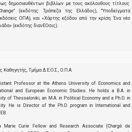
ως δημοσιευθέντων βιβλίων με τους ακόλουθους τίτλους:
Χρήσιμοι σύνδεσμοι
hange" (εκδότης: Τράπεζα της Ελλάδος), "Υποδείγματα
κδόσεις ΟΠΑ), και «Χάρτης εξόδου από την κρίση: Ένα νέο
Οικονομικό Πανεπιστήμιο Αθηνών
λάδα» (εκδότης διανΕΟσις).
Δίκτυο Αποφοίτων ΟΠΑ
AUEB Shop
Ηλεκτρονική Υπηρεσία Απόκτησης Ακαδημαϊκής Ταυτότητας
ΙΚΥ-Ίδρυμα Κρατικών Υποτροφιών
 Καθηγητής, Τμήμα Δ.Ε.Ο.Σ., Ο.Π.Α.
Οργανισμός Αναγνώρισης Τίτλων Ακαδημαϊκών και Πληροφόρησ
stant Professor at the Athens University of Economics and
ational and European Economic Studies. He holds a B.A. in
ΕΛΙΑΜΕΠ
ty of Thessaloniki, an M.A. in Political Economy and a Ph.D. in
Research Papers in Economics
y. He is Director of the Ph.D. program in International and
EB.
Υποστήριξη Ψηφιακών Υπηρεσιών
 Marie Curie Fellow and Research Associate (Chargé de
Connect with us