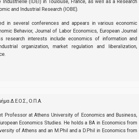
 Industrielle (IDEI) in Toulouse, France, as well as a Research
Facebook
omic and Industrial Research (IOBE).
Linkedin
ed in several conferences and appears in various economic
omic Behavior, Journal of Labor Economics, European Journal
Instagram
is research interests include economics of information and
ndustrial organization, market regulation and liberalization,
ce.
Νέα
ήμα Δ.Ε.Ο.Σ., Ο.Π.Α.
t Professor at Athens University of Economics and Business,
 European Economics Studies. He holds a BA in Economics from
iversity of Athens and an M.Phil and a D.Phil in Economics from