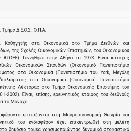
Έρευνα-Συνεργασίες
κή Μετάβαση - Κλιματική Αλλαγή: Σωτηρία ή Ολοκαύτωμα το
 Τμήμα Δ.Ε.Ο.Σ., Ο.Π.Α.
ρευνας Στην Κοινωνικό Οικονομική Και Περιβαλλοντική Αειφ
αι Καθηγητής στα Οικονομικά στο Τμήμα Διεθνών και
ών, της Σχολής Οικονομικών Επιστημών, του Οικονομικού
ιο Παρακολούθησης και Ανάλυσης Ευρωπαϊκών Υποθέσεων 
 ΑΣΟΕΕ). Γεννήθηκε στην Αθήνα το 1973. Είναι κάτοχος
ϊκών Οικονομικών Σπουδών (Οικονομικό Πανεπιστήμιο
Εργαστήριο Διεθνών Οικονομικών Σχέσεων (LINER)
ώματος στα Οικονομικά (Πανεπιστήμιο του York, Μεγάλη
ed Nations (UN) Sustainable Development Solutions Network (
 διπλώματος στα Οικονομικά (Οικονομικό Πανεπιστήμιο
ισκέπτης Λέκτορας στο Τμήμα Οικονομικής Επιστήμης του
Eit Climate Kic Hub Greece
1-2002). Είναι, επίσης, ερευνητικός εταίρος του διεθνούς
Working Papers
ρα το Μόναχο.
ιαφέροντα εστιάζονται στη Μακροοικονομική Θεωρία και
Διασφάλιση Ποιότητας
υνητικό του ενδιαφέρον έχει επικεντρωθεί στη μελέτη
στο δημόσιο τομέα χρησιμοποιώντας δυναμικά στοχαστικά