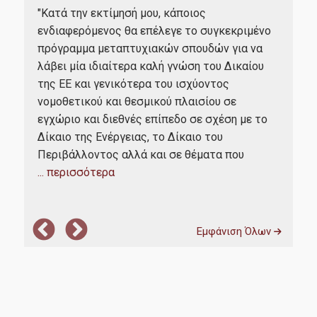
Κασ
"Κατά την εκτίμησή μου, κάποιος
y
του
Υπηρεσίες-Υποδομές
ενδιαφερόμενος θα επέλεγε το συγκεκριμένο
μου
πρόγραμμα μεταπτυχιακών σπουδών για να
αντ
λάβει μία ιδιαίτερα καλή γνώση του Δικαίου
Webmail
του
της ΕΕ και γενικότερα του ισχύοντος
γρα
νομοθετικού και θεσμικού πλαισίου σε
e-Class
πρά
εγχώριο και διεθνές επίπεδο σε σχέση με το
δημ
e-Γραμματεία
Δίκαιο της Ενέργειας, το Δίκαιο του
Περιβάλλοντος αλλά και σε θέματα που
U-Register
... περισσότερα
Υπηρεσίες Διαδικτυακής Βοήθειας
Εγκαταστάσεις
Εμφάνιση Όλων
Βιβλιοθήκη ΟΠΑ
Φοιτητική Λέσχη
Υγειονομική περίθαλψη