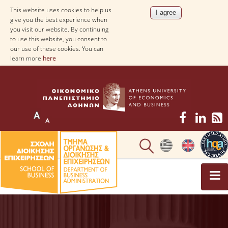
This website uses cookies to help us
give you the best experience when
you visit our website. By continuing
to use this website, you consent to
our use of these cookies. You can
learn more
here
UNDERGRADUATE STUDIES
STUDY GUIDE