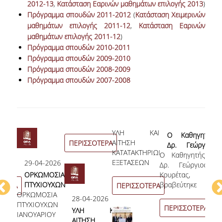
2012-13
,
Κατάσταση Εαρινών μαθημάτων επιλογής 2013
)
Πρόγραμμα σπουδών 2011-2012
(
Κατάσταση Χειμερινών
μαθημάτων επιλογής 2011-12
,
Κατάσταση Εαρινών
μαθημάτων επιλογής 2011-12
)
Πρόγραμμα σπουδών 2010-2011
Πρόγραμμα σπουδών 2009-2010
Πρόγραμμα σπουδών 2008-2009
Πρόγραμμα σπουδών 2007-2008
alian
ΥΛΗ ΚΑΙ
10
Ο Καθηγητής
p
ΑΙΤΗΣΗ
ΠΕΡΙΣΣΟΤΕΡΑ
Δρ. Γεώργιος
16
ΚΑΤΑΤΑΚΤΗΡΙΩΝ
Ο Καθηγητής
Κουρέτας,
AP
ΕΞΕΤΑΣΕΩΝ
29-04-2026
Δρ. Γεώργιος
βραβεύτηκε
At t
In
2026-27
ΟΡΚΩΜΟΣΙΑ
Κουρέτας,
από την
Univ
Co
ΠΤΥΧΙΟΥΧΩΝ
βραβεύτηκε
Ελληνική
Econ
Ma
ΟΤΕΡΑ
ΠΕΡΙΣΣΟΤΕΡΑ
ΟΡΚΩΜΟΣΙΑ
ΙΑΝΟΥΑΡΙΟΥ
από την
Ένωση
Busi
an
28-04-2026
ΠΤΥΧΙΟΥΧΩΝ
2026
Ελληνική
Χρηματοοικονομι
July
ΠΕΡΙΣΣΟΤΕΡΑ
ΥΛΗ ΚΑΙ
ΙΑΝΟΥΑΡΙΟΥ
Ένωση
Αναλυτών CFA
2026
ΠΕ
ΑΙΤΗΣΗ