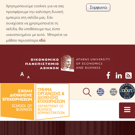
Χρησιμοποιούμε cookies για να σας
προσφέρουμε την καλύτερη δυνατή
εμπειρία στη σελίδα μας. Εάν
συνεχίσετε να χρησιμοποιείτε τη
σελίδα, θα υποθέσουμε πως είστε
ικανοποιημένοι με αυτό. Μπορείτε να
μάθετε περισσότερα
εδώ
ΤΟ ΤΜΗΜΑ
ΜΕ ΜΙΑ ΜΑΤΙΑ