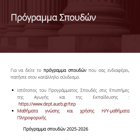
ΤΑΥΤΟΤΗΤΑ
Πρόγραμμα Σπουδών
ΧΑΙΡΕΤΙΣΜΟΣ ΠΡΟΕΔΡΟΥ
ΔΙΟΙΚΗΣΗ ΤΟΥ ΤΜΗΜΑΤΟΣ
ΓΙΑ ΜΑΘΗΤΕΣ ΛΥΚΕΙΟΥ
ΣΥΜΒΟΥΛΕΥΤΙΚΗ ΕΠΙΤΡΟΠΗ
Για να δείτε το
πρόγραμμα σπουδών
που σας ενδιαφέρει,
ΕΠΑΓΓΕΛΜΑΤΙΚΕΣ ΠΡΟΟΠΤΙΚΕΣ
πατήστε στον κατάλληλο σύνδεσμο.
ΑΝΘΡΩΠΙΝΟ ΔΥΝΑΜΙΚΟ
Ιστότοπος του Προγράμματος Σπουδές στις Επιστήμες
της Αγωγής και της Εκπαίδευσης :
https://www.dept.aueb.gr/tep
ΜΕΛΗ ΔΕΠ
Μαθήματα γνώσης και χρήσης Η/Υ-μαθήματα
ΕΝΤΕΤΑΛΜΕΝΟΙ ΔΙΔΑΣΚΟΝΤΕΣ ΑΚΑΔ.ΕΤΟΥΣ
Πληροφορικής
2025-26
Πρόγραμμα σπουδών 2025-2026
ΜΕΛΗ Ε.ΔΙ.Π