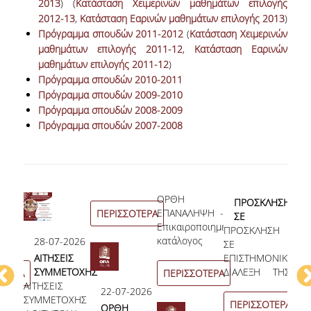
2013
) (
Κατάσταση Χειμερινών μαθημάτων επιλογής
2012-13
,
Κατάσταση Εαρινών μαθημάτων επιλογής 2013
)
Πρόγραμμα σπουδών 2011-2012
(
Κατάσταση Χειμερινών
μαθημάτων επιλογής 2011-12
,
Κατάσταση Εαρινών
μαθημάτων επιλογής 2011-12
)
Πρόγραμμα σπουδών 2010-2011
Πρόγραμμα σπουδών 2009-2010
Πρόγραμμα σπουδών 2008-2009
Πρόγραμμα σπουδών 2007-2008
ΣΙΑ
ΟΡΘΗ
12
ΠΡΟΣΚΛΗΣΗ
ΧΩΝ
ΕΠΑΝΑΛΗΨΗ -
ΠΕΡΙΣΣΟΤΕΡΑ
ΣΕ
Α
ΟΥ
Επικαιροποιημένος
ΠΡΟΣΚΛΗΣΗ
ΕΠΙΣΤΗΜΟΝΙΚΗ
Ο
κατάλογος
28-07-2026
ΣΕ
ΔΙΑΛΕΞΗ ΤΗΣ
ΑΝΑ
Α
φοιτητών/
ΑΙΤΗΣΕΙΣ
ΕΠΙΣΤΗΜΟΝΙΚΗ
κας
ΟΡΙ
Α
τριών του
ΣΥΜΜΕΤΟΧΗΣ
ΔΙΑΛΕΞΗ ΤΗΣ
ΠΑΥΛΟΠΟΥΛΟΥ
ΑΠΟ
Α
ΟΤΕΡΑ
ΠΕΡΙΣΣΟΤΕΡΑ
Τμήματος
ΑΙΤΗΣΕΙΣ
ΦΟΙΤΗΤΩΝ/
κας
ΟΛΓΑΣ-ΧΑΡΑΣ,
ΑΞΙ
Σ
22-07-2026
Οργάνωσης
ΣΥΜΜΕΤΟΧΗΣ
ΤΡΙΩΝ ΣΤΟ
ΠΑΥΛΟΠΟΥΛΟΥ
ΥΠΟΨΗΦΙΑΣ
ΑΙΤ
Π
ΠΕΡΙΣΣΟΤΕΡΑ
ΟΡΘΗ
και Διοίκησης