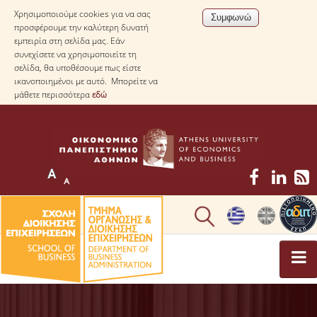
Χρησιμοποιούμε cookies για να σας
προσφέρουμε την καλύτερη δυνατή
εμπειρία στη σελίδα μας. Εάν
συνεχίσετε να χρησιμοποιείτε τη
σελίδα, θα υποθέσουμε πως είστε
ικανοποιημένοι με αυτό. Μπορείτε να
μάθετε περισσότερα
εδώ
ΤΟ ΤΜΗΜΑ
ΜΕ ΜΙΑ ΜΑΤΙΑ