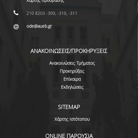
Χάρτης πρόσβασης
τροποποιηθεί
ΠΡΟΓΡΑΜΜΑ ERASMUS+
και ισχύει
210 8203 -309, -310, -311
INCOMING STUDENTS
ode@aueb.gr
OUTGOING STUDENTS
ΠΡΑΚΤΙΚΗ ΑΣΚΗΣΗ
ΑΝΑΚΟΙΝΩΣΕΙΣ/ΠΡΟΚΗΡΥΞΕΙΣ
ΟΔΗΓΟΣ ΕΚΠΟΝΗΣΗΣ ΕΡΓΑΣΙΩΝ
Ανακοινώσεις Τμήματος
ΔΙΑΔΙΚΑΣΙΑ ΠΑΡΑΠΟΝΩΝ ΦΟΙΤΗΤΩΝ
Προκηρύξεις
Επίκαιρα
ΚΑΘΗΓΗΤΕΣ - ΣΥΜΒΟΥΛΟΙ ΣΠΟΥΔΩΝ
Εκδηλώσεις
ΜΕΤΑΠΤΥΧΙΑΚΕΣ ΣΠΟΥΔΕΣ
SITEMAP
ΜΕΤΑΠΤΥΧΙΑΚΕΣ ΣΠΟΥΔΕΣ
Χάρτης Ιστότοπου
ΔΙΔΑΚΤΟΡΙΚΕΣ ΣΠΟΥΔΕΣ
ΠΙΝΑΚΑΣ ΥΠΟΨΗΦΙΩΝ ΔΙΔΑΚΤΟΡΩΝ
ONLINE ΠΑΡΟΥΣΙΑ