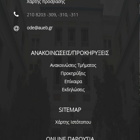
όπως έχει
ΜΟ.ΔΙ.Π.
Χάρτης πρόσβασης
τροποποιηθεί
και ισχύει
210 8203 -309, -310, -311
ΕΡΕΥΝΑ
ode@aueb.gr
ΕΡΓΑΣΤΗΡΙΑ
ΕΡΕΥΝΗΤΙΚΑ ΕΡΓΑ
ΑΝΑΚΟΙΝΩΣΕΙΣ/ΠΡΟΚΗΡΥΞΕΙΣ
ΔΡΑΣΤΗΡΙΟΤΗΤΕΣ
Ανακοινώσεις Τμήματος
WORKING PAPERS
Προκηρύξεις
Επίκαιρα
WORKING SEMINARS
Εκδηλώσεις
THE DBA DISTINGUISHED PUBLIC LECTURE
SERIES
SITEMAP
ΑΠΟΦΟΙΤΟΙ
Χάρτης Ιστότοπου
ΓΡΑΦΕΙΟ ΔΙΑΣΥΝΔΕΣΗΣ
ONLINE ΠΑΡΟΥΣΙΑ