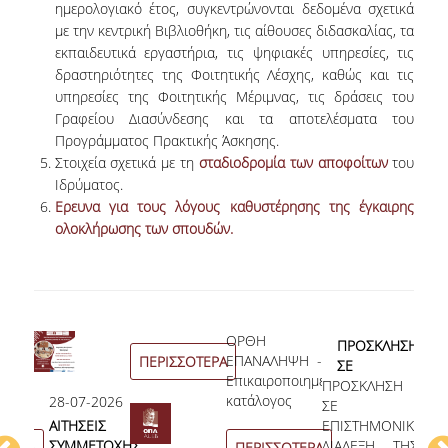
ημερολογιακό έτος, συγκεντρώνονται δεδομένα σχετικά
ΠΡΟΓΡΑΜΜΑ ERASMUS+
με την κεντρική Βιβλιοθήκη, τις αίθουσες διδασκαλίας, τα
εκπαιδευτικά εργαστήρια, τις ψηφιακές υπηρεσίες, τις
INCOMING STUDENTS
δραστηριότητες της Φοιτητικής Λέσχης, καθώς και τις
υπηρεσίες της Φοιτητικής Μέριμνας, τις δράσεις του
OUTGOING STUDENTS
Γραφείου Διασύνδεσης και τα αποτελέσματα του
Προγράμματος Πρακτικής Άσκησης.
ΠΡΑΚΤΙΚΗ ΑΣΚΗΣΗ
Στοιχεία σχετικά με τη
σταδιοδρομία των αποφοίτων
του
Ιδρύματος.
ΟΔΗΓΟΣ ΕΚΠΟΝΗΣΗΣ ΕΡΓΑΣΙΩΝ
Ερευνα για τους λόγους καθυστέρησης της έγκαιρης
ολοκλήρωσης των σπουδών.
ΔΙΑΔΙΚΑΣΙΑ ΠΑΡΑΠΟΝΩΝ ΦΟΙΤΗΤΩΝ
ΚΑΘΗΓΗΤΕΣ - ΣΥΜΒΟΥΛΟΙ ΣΠΟΥΔΩΝ
ΜΕΤΑΠΤΥΧΙΑΚΕΣ ΣΠΟΥΔΕΣ
ΣΙΑ
ΟΡΘΗ
12
ΠΡΟΣΚΛΗΣΗ
ΜΕΤΑΠΤΥΧΙΑΚΕΣ ΣΠΟΥΔΕΣ
ΧΩΝ
ΕΠΑΝΑΛΗΨΗ -
ΠΕΡΙΣΣΟΤΕΡΑ
ΣΕ
Α
ΟΥ
Επικαιροποιημένος
ΠΡΟΣΚΛΗΣΗ
ΕΠΙΣΤΗΜΟΝΙΚΗ
Ο
ΔΙΔΑΚΤΟΡΙΚΕΣ ΣΠΟΥΔΕΣ
κατάλογος
28-07-2026
ΣΕ
ΔΙΑΛΕΞΗ ΤΗΣ
ΑΝΑ
Α
φοιτητών/
ΑΙΤΗΣΕΙΣ
ΕΠΙΣΤΗΜΟΝΙΚΗ
κας
ΟΡΙ
Α
ΠΙΝΑΚΑΣ ΥΠΟΨΗΦΙΩΝ ΔΙΔΑΚΤΟΡΩΝ
τριών του
ΣΥΜΜΕΤΟΧΗΣ
ΔΙΑΛΕΞΗ ΤΗΣ
ΠΑΥΛΟΠΟΥΛΟΥ
ΑΠΟ
Α
ΟΤΕΡΑ
ΠΕΡΙΣΣΟΤΕΡΑ