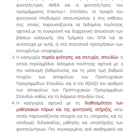
φοιτητές/τριες ΑΜΕΑ και v) φοιτητές/τριες του
ΜΕΛΗ Ε.Δ.Π
προγράμματος Erasmus+. Επιπλέον, το προφίλ του
φοιτητικού πληθυσμού αποτυπώνεται: i) στις εκθέσεις
ΜΕΛΗ Ε.Τ.Ε.Π.
στις οποίες παρουσιάζονται τα δεδομένα ποιότητας
σχετικά με τη συγκριτική και διαχρονική απεικόνιση των
ΔΙΟΙΚΗΤΙΚΟ ΠΡΟΣΩΠΙΚΟ
βάσεων εισαγωγής στα Τμήματα του ΟΠΑ και σε
αντίστοιχα με αυτά, ii) στα στατιστικά προτιμήσεων των
ΜΗΤΡΩΑ
επιτυχόντων υποψηφίων.
ΩΡΕΣ ΓΡΑΦΕΙΟΥ ΑΚΑΔΗΜΑΪΚΟΥ
Η κατηγορία
πορεία φοίτησης και επιτυχίες σπουδών
, η
ΠΡΟΣΩΠΙΚΟΥ
οποία περιλαμβάνει δεδομένα ποιότητας σχετικά με: i)
την κατανομή βαθμολογίας και τη μέση τιμή βαθμού
πτυχίου των αποφοίτων των Προπτυχιακών
ΠΡΟΠΤΥΧΙΑΚΕΣ ΣΠΟΥΔΕΣ
Προγραμμάτων Σπουδών, και ii) την εξέλιξη του αριθμού
των αποφοίτων των Προπτυχιακών Προγραμμάτων
ΟΔΗΓΟΣ ΣΠΟΥΔΩΝ
Σπουδών καθώς και τη διάρκεια σπουδών τους.
Η κατηγορία σχετικά με τη
διαθεσιμότητα των
ΠΡΟΓΡΑΜΜΑ ΣΠΟΥΔΩΝ
μαθησιακών πόρων και της φοιτητικής στήριξης
, στην
ΜΑΘΗΜΑΤΑ ΠΡΟΓΡΑΜΜΑΤΟΣ ΣΠΟΥΔΩΝ
οποία παρουσιάζονται στοιχεία για τις υπηρεσίες και τις
υποδομές διδασκαλίας, μάθησης και υποστήριξης των
ΚΑΤΕΥΘΥΝΣΕΙΣ
φοιτητών/τριων. Πιο συγκεκριμένα, ανά ακαδημαϊκό και