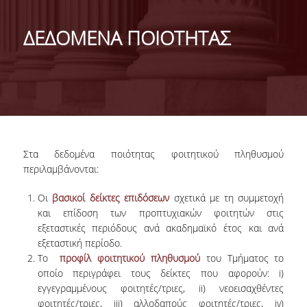
ΤΑΥΤΟΤΗΤΑ
ΔΕΔΟΜΕΝΑ ΠΟΙΟΤΗΤΑΣ
ΧΑΙΡΕΤΙΣΜΟΣ ΠΡΟΕΔΡΟΥ
ΔΙΟΙΚΗΣΗ ΤΟΥ ΤΜΗΜΑΤΟΣ
ΓΙΑ ΜΑΘΗΤΕΣ ΛΥΚΕΙΟΥ
ΣΥΜΒΟΥΛΕΥΤΙΚΗ ΕΠΙΤΡΟΠΗ
Στα δεδομένα ποιότητας φοιτητικού πληθυσμού
ΕΠΑΓΓΕΛΜΑΤΙΚΕΣ ΠΡΟΟΠΤΙΚΕΣ
περιλαμβάνονται:
ΑΝΘΡΩΠΙΝΟ ΔΥΝΑΜΙΚΟ
Οι
βασικοί δείκτες επιδόσεων
σχετικά με τη συμμετοχή
και επίδοση των προπτυχιακών φοιτητών στις
εξεταστικές περιόδους ανά ακαδημαϊκό έτος και ανά
ΜΕΛΗ ΔΕΠ
εξεταστική περίοδο.
ΕΝΤΕΤΑΛΜΕΝΟΙ ΔΙΔΑΣΚΟΝΤΕΣ ΑΚΑΔ.ΕΤΟΥΣ
Το
προφίλ φοιτητικού πληθυσμού
του Τμήματος το
2025-26
οποίο περιγράφει τους δείκτες που αφορούν: i)
εγγεγραμμένους φοιτητές/τριες, ii) νεοεισαχθέντες
ΜΕΛΗ Ε.ΔΙ.Π
φοιτητές/τριες, iii) αλλοδαπούς φοιτητές/τριες, iv)