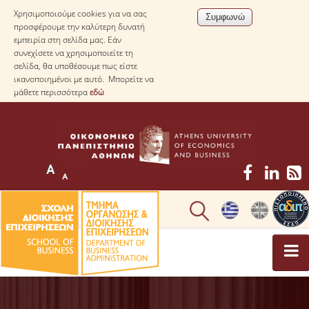
Χρησιμοποιούμε cookies για να σας
προσφέρουμε την καλύτερη δυνατή
εμπειρία στη σελίδα μας. Εάν
συνεχίσετε να χρησιμοποιείτε τη
σελίδα, θα υποθέσουμε πως είστε
ικανοποιημένοι με αυτό. Μπορείτε να
μάθετε περισσότερα
εδώ
ΤΟ ΤΜΗΜΑ
ΜΕ ΜΙΑ ΜΑΤΙΑ