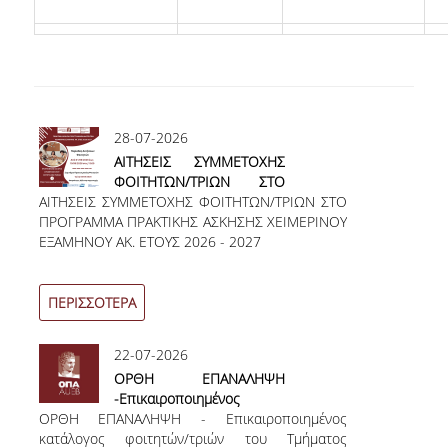
ΠΡΟΓΡΑΜΜΑ ERASMUS+
INCOMING STUDENTS
OUTGOING STUDENTS
28-07-2026
ΠΡΑΚΤΙΚΗ ΑΣΚΗΣΗ
ΑΙΤΗΣΕΙΣ ΣΥΜΜΕΤΟΧΗΣ
ΦΟΙΤΗΤΩΝ/ΤΡΙΩΝ ΣΤΟ
ΟΔΗΓΟΣ ΕΚΠΟΝΗΣΗΣ ΕΡΓΑΣΙΩΝ
ΑΙΤΗΣΕΙΣ ΣΥΜΜΕΤΟΧΗΣ ΦΟΙΤΗΤΩΝ/ΤΡΙΩΝ ΣΤΟ
ΠΡΟΓΡΑΜΜΑ ΠΡΑΚΤΙΚΗΣ
ΠΡΟΓΡΑΜΜΑ ΠΡΑΚΤΙΚΗΣ ΑΣΚΗΣΗΣ ΧΕΙΜΕΡΙΝΟΥ
ΑΣΚΗΣΗΣ ΧΕΙΜΕΡΙΝΟΥ
ΔΙΑΔΙΚΑΣΙΑ ΠΑΡΑΠΟΝΩΝ ΦΟΙΤΗΤΩΝ
ΕΞΑΜΗΝΟΥ ΑΚ. ΕΤΟΥΣ 2026 - 2027
ΕΞΑΜΗΝΟΥ ΑΚ. ΕΤΟΥΣ
2026 - 2027
ΚΑΘΗΓΗΤΕΣ - ΣΥΜΒΟΥΛΟΙ ΣΠΟΥΔΩΝ
ΠΕΡΙΣΣΟΤΕΡΑ
ΜΕΤΑΠΤΥΧΙΑΚΕΣ ΣΠΟΥΔΕΣ
22-07-2026
ΜΕΤΑΠΤΥΧΙΑΚΕΣ ΣΠΟΥΔΕΣ
ΟΡΘΗ ΕΠΑΝΑΛΗΨΗ
ΔΙΔΑΚΤΟΡΙΚΕΣ ΣΠΟΥΔΕΣ
-Επικαιροποιημένος
ΟΡΘΗ ΕΠΑΝΑΛΗΨΗ - Επικαιροποιημένος
κατάλογος φοιτητών/τριών
ΠΙΝΑΚΑΣ ΥΠΟΨΗΦΙΩΝ ΔΙΔΑΚΤΟΡΩΝ
κατάλογος φοιτητών/τριών του Τμήματος
του Τμήματος Οργάνωσης