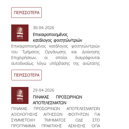
ΝΕΑ
ΠΕΡΙΣΣΟΤΕΡΑ
ΑΝΑΚΟΙΝΩΣΕΙΣ
30-04-2026
ΠΡΟΚΗΡΥΞΕΙΣ
Επικαιροποιημένος
κατάλογος φοιτητών/τριών
ΠΡΟΚΗΡΥΞΕΙΣ ΑΠΟΚΤΗΣΗΣ ΑΚΑΔΗΜΑΪΚΗΣ
Επικαιροποιημένος κατάλογος φοιτητών/τριών
του Τμήματος Οργάνωσης
ΕΜΠΕΙΡΙΑΣ
του Τμήματος Οργάνωσης και Διοίκησης
και Διοίκησης
Επιχειρήσεων, οι οποίοι διαγράφονται
Επιχειρήσεων, οι οποίοι
ΕΚΔΗΛΩΣΕΙΣ
αυτοδικαίως λόγω υπέρβασης της ανώτατης
διαγράφονται αυτοδικαίως
διάρκειας φοίτησης, σε εφαρμογή του ν.
λόγω υπέρβασης της
ΕΠΟΠΤΕΙΕΣ
4957/2022 όπως έχει τροποποιηθεί και ισχύει
ανώτατης διάρκειας
ΠΕΡΙΣΣΟΤΕΡΑ
φοίτησης, σε εφαρμογή
του ν. 4957/2022 όπως
ΕΠΙΚΟΙΝΩΝΙΑ
29-04-2026
έχει τροποποιηθεί και
ΠΙΝΑΚΑΣ ΠΡΟΣΩΡΙΝΩΝ
ισχύει
ΑΠΟΤΕΛΕΣΜΑΤΩΝ
ΠΙΝΑΚΑΣ ΠΡΟΣΩΡΙΝΩΝ ΑΠΟΤΕΛΕΣΜΑΤΩΝ
ΑΞΙΟΛΟΓΗΣΗΣ ΑΙΤΗΣΕΩΝ
ΑΞΙΟΛΟΓΗΣΗΣ ΑΙΤΗΣΕΩΝ ΦΟΙΤΗΤΩΝ ΓΙΑ
ΦΟΙΤΗΤΩΝ ΓΙΑ
ΣΥΜΜΕΤΟΧΗ ΤΜΗΜΑΤΟΣ ΟΔΕ ΣΤΟ
ΣΥΜΜΕΤΟΧΗ ΤΜΗΜΑΤΟΣ
ΠΡΟΓΡΑΜΜΑ ΠΡΑΚΤΙΚΗΣ ΑΣΚΗΣΗΣ ΟΠΑ
ΟΔΕ ΣΤΟ ΠΡΟΓΡΑΜΜΑ