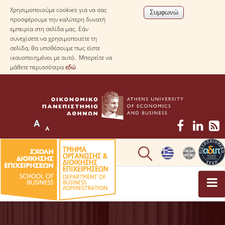
Χρησιμοποιούμε cookies για να σας
προσφέρουμε την καλύτερη δυνατή
εμπειρία στη σελίδα μας. Εάν
συνεχίσετε να χρησιμοποιείτε τη
σελίδα, θα υποθέσουμε πως είστε
ικανοποιημένοι με αυτό. Μπορείτε να
μάθετε περισσότερα
εδώ
ΤΟ ΤΜΗΜΑ
ΜΕ ΜΙΑ ΜΑΤΙΑ