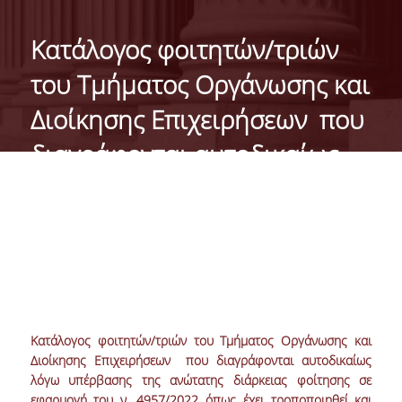
ΤΑΥΤΟΤΗΤΑ
Κατάλογος φοιτητών/τριών
ΧΑΙΡΕΤΙΣΜΟΣ ΠΡΟΕΔΡΟΥ
του Τμήματος Οργάνωσης και
ΔΙΟΙΚΗΣΗ ΤΟΥ ΤΜΗΜΑΤΟΣ
Διοίκησης Επιχειρήσεων που
ΓΙΑ ΜΑΘΗΤΕΣ ΛΥΚΕΙΟΥ
διαγράφονται αυτοδικαίως
ΣΥΜΒΟΥΛΕΥΤΙΚΗ ΕΠΙΤΡΟΠΗ
λόγω υπέρβασης της
ΕΠΑΓΓΕΛΜΑΤΙΚΕΣ ΠΡΟΟΠΤΙΚΕΣ
ανώτατης διάρκειας φοίτησης
σε εφαρμογή του ν. 4957/2022
ΑΝΘΡΩΠΙΝΟ ΔΥΝΑΜΙΚΟ
όπως έχει τροποποιηθεί και
ΜΕΛΗ ΔΕΠ
ισχύει
ΕΝΤΕΤΑΛΜΕΝΟΙ ΔΙΔΑΣΚΟΝΤΕΣ ΑΚΑΔ.ΕΤΟΥΣ
Κατάλογος φοιτητών/τριών του Τμήματος Οργάνωσης και
2025-26
Διοίκησης Επιχειρήσεων που διαγράφονται αυτοδικαίως
λόγω υπέρβασης της ανώτατης διάρκειας φοίτησης σε
ΜΕΛΗ Ε.ΔΙ.Π
εφαρμογή του ν. 4957/2022 όπως έχει τροποποιηθεί και