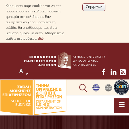
Χρησιμοποιούμε cookies για να σας
προσφέρουμε την καλύτερη δυνατή
εμπειρία στη σελίδα μας. Εάν
συνεχίσετε να χρησιμοποιείτε τη
σελίδα, θα υποθέσουμε πως είστε
ικανοποιημένοι με αυτό. Μπορείτε να
μάθετε περισσότερα
εδώ
ΤΟ ΤΜΗΜΑ
ΜΕ ΜΙΑ ΜΑΤΙΑ