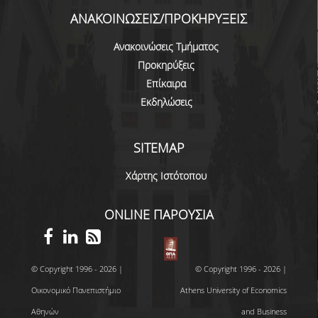
ΠΡΟΓΡΑΜΜΑ ERASMUS+
ΑΝΑΚΟΙΝΩΣΕΙΣ/ΠΡΟΚΗΡΥΞΕΙΣ
INCOMING STUDENTS
Ανακοινώσεις Τμήματος
Προκηρύξεις
OUTGOING STUDENTS
Επίκαιρα
Εκδηλώσεις
ΠΡΑΚΤΙΚΗ ΑΣΚΗΣΗ
ΟΔΗΓΟΣ ΕΚΠΟΝΗΣΗΣ ΕΡΓΑΣΙΩΝ
SITEMAP
ΔΙΑΔΙΚΑΣΙΑ ΠΑΡΑΠΟΝΩΝ ΦΟΙΤΗΤΩΝ
Χάρτης Ιστότοπου
ΚΑΘΗΓΗΤΕΣ - ΣΥΜΒΟΥΛΟΙ ΣΠΟΥΔΩΝ
ONLINE ΠΑΡΟΥΣΙΑ
ΜΕΤΑΠΤΥΧΙΑΚΕΣ ΣΠΟΥΔΕΣ
ΜΕΤΑΠΤΥΧΙΑΚΕΣ ΣΠΟΥΔΕΣ
© Copyright 1996 - 2026 |
© Copyright 1996 - 2026 |
ΔΙΔΑΚΤΟΡΙΚΕΣ ΣΠΟΥΔΕΣ
Οικονομικό Πανεπιστήμιο
Athens University of Economics
ΠΙΝΑΚΑΣ ΥΠΟΨΗΦΙΩΝ ΔΙΔΑΚΤΟΡΩΝ
Αθηνών
and Business