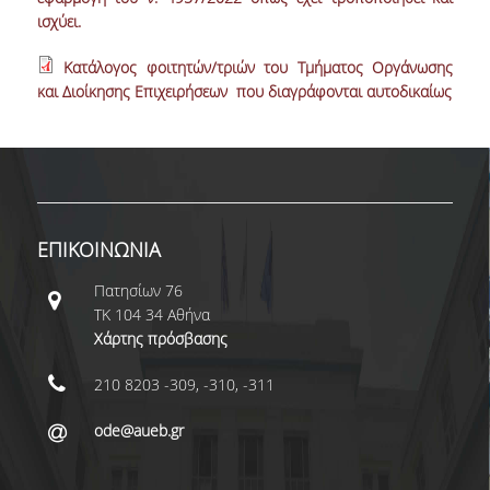
ισχύει.
ΜΕΛΗ Ε.Δ.Π
Κατάλογος φοιτητών/τριών του Τμήματος Οργάνωσης
ΜΕΛΗ Ε.Τ.Ε.Π.
και Διοίκησης Επιχειρήσεων που διαγράφονται αυτοδικαίως
ΔΙΟΙΚΗΤΙΚΟ ΠΡΟΣΩΠΙΚΟ
ΜΗΤΡΩΑ
ΩΡΕΣ ΓΡΑΦΕΙΟΥ ΑΚΑΔΗΜΑΪΚΟΥ
ΠΡΟΣΩΠΙΚΟΥ
ΕΠΙΚΟΙΝΩΝΙΑ
ΠΡΟΠΤΥΧΙΑΚΕΣ ΣΠΟΥΔΕΣ
Πατησίων 76
ΤΚ 104 34 Αθήνα
ΟΔΗΓΟΣ ΣΠΟΥΔΩΝ
Χάρτης πρόσβασης
ΠΡΟΓΡΑΜΜΑ ΣΠΟΥΔΩΝ
210 8203 -309, -310, -311
ΜΑΘΗΜΑΤΑ ΠΡΟΓΡΑΜΜΑΤΟΣ ΣΠΟΥΔΩΝ
ode@aueb.gr
ΚΑΤΕΥΘΥΝΣΕΙΣ