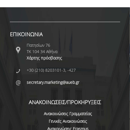
ΠΙΣΤΟΠΟΙΗΣΗ
ΑΞΙΟΛΟΓΗΣΗ
ΑΠΟ ΠΡΟΠΤΥΧΙΑΚΟΥΣ ΦΟΙΤΗΤΕΣ
ΕΠΙΚΟΙΝΩΝΙΑ
ΑΠΟ ΤΕΛΕΙΟΦΟΙΤΟΥΣ
Πατησίων 76
ΕΚΘΕΣΕΙΣ ΕΞΩΤΕΡΙΚΗΣ
ΤΚ 104 34 Αθήνα
ΑΞΙΟΛΟΓΗΣΗΣ
Χάρτης πρόσβασης
+30 (210) 8203101-3, -427
ΜΟ.ΔΙ.Π.
secretary.marketing@aueb.gr
ΕΡΕΥΝΑ
ΔΗΜΟΣΙΕΥΣΕΙΣ
ΑΝΑΚΟΙΝΩΣΕΙΣ/ΠΡΟΚΗΡΥΞΕΙΣ
ΕΡΕΥΝΗΤΙΚΑ ΠΕΔΙΑ
Ανακοινώσεις Γραμματείας
Γενικές Ανακοινώσεις
ΕΡΕΥΝΗΤΙΚΑ ΕΡΓΑΣΤΗΡΙΑ
Ανακοινώσεις Erasmus