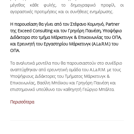
μέγεθος κάθε φυλής, το δημογραφικό προφίλ, οι
ΚΑΤΑΤΑΚΤΗΡΙΕΣ ΕΞΕΤΑΣΕΙΣ
αγοραστικές προτιμήσεις και οι συνήθειες ενημέρωσης.
ΔΙΑΔΙΚΑΣΙΕΣ ΦΟΙΤΗΣΗΣ
Η παρουσίαση θα γίνει από τον Στέφανο Κομνηνό, Partner
της Exceed Consulting και τον Γρηγόρη Παινέση, Υποψήφιο
ΑΠΑΛΛΑΓΗ ΑΠΟ ΜΑΘΗΜΑΤΑ ΞΕΝΗΣ ΓΛΩΣΣΑΣ
Διδάκτορα στο τμήμα Μάρκετινγκ & Επικοινωνίας του ΟΠΑ,
και Ερευνητή του Εργαστηρίου Μάρκετινγκ (A.La.R.M.) του
ΜΕΤΑΠΤΥΧΙΑΚΕΣ ΣΠΟΥΔΕΣ
ΟΠΑ.
ΠΛΗΡΟΥΣ ΦΟΙΤΗΣΗΣ
Τα αναλυτικά μοντέλα που θα παρουσιαστούν στο συνέδριο
αναπτύχθηκαν από ερευνητική ομάδα του A.La.R.M. με τους
ΜΕΡΙΚΗΣ ΦΟΙΤΗΣΗΣ
Υποψήφιους Διδάκτορες του Τμήματος Μάρκετινγκ &
ΔΙΔΑΚΤΟΡΙΚΟ ΠΡΟΓΡΑΜΜΑ
Επικοινωνίας, Βασίλη Μπόϊκου και Γρηγόρη Παινέση και
επιστημονικό υπεύθυνο τον καθηγητή Γεώργιο Μπάλτα.
ΔΙΑΣΦΑΛΙΣΗ ΠΟΙΟΤΗΤΑΣ
Περισσότερα
ΠΟΛΙΤΙΚΗ ΠΟΙΟΤΗΤΑΣ
ΔΕΔΟΜΕΝΑ ΠΟΙΟΤΗΤΑΣ