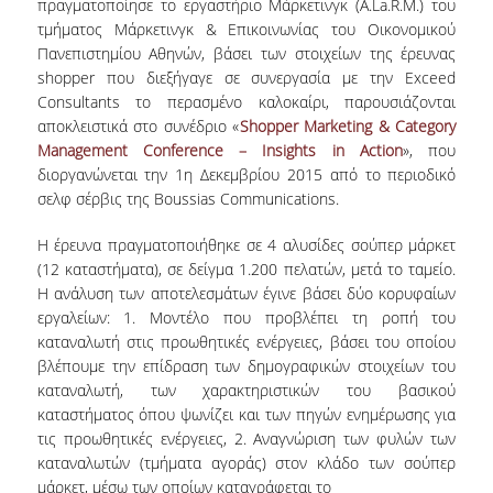
πραγματοποίησε το εργαστήριο Μάρκετινγκ (Α.La.R.M.) του
τμήματος Μάρκετινγκ & Επικοινωνίας του Οικονομικού
ΔΙΟΙΚΗΤΙΚΟ ΠΡΟΣΩΠΙΚΟ
Πανεπιστημίου Αθηνών, βάσει των στοιχείων της έρευνας
shopper που διεξήγαγε σε συνεργασία με την Exceed
ΜΗΤΡΩΑ ΜΕΛΩΝ ΤΜΗΜΑΤΟΣ
Consultants το περασμένο καλοκαίρι, παρουσιάζονται
ΕΝΤΕΤΑΛΜΕΝΟΙ ΔΙΔΑΣΚΟΝΤΕΣ ΑΚΑΔ.
αποκλειστικά στο συνέδριο «
Shopper Marketing & Category
ΕΤΟΥΣ '25-'26
Management Conference – Insights in Action
», που
διοργανώνεται την 1η Δεκεμβρίου 2015 από το περιοδικό
σελφ σέρβις της Boussias Communications.
ΠΡΟΠΤΥΧΙΑΚΕΣ ΣΠΟΥΔΕΣ
Η έρευνα πραγματοποιήθηκε σε 4 αλυσίδες σούπερ μάρκετ
ΥΠΟΨΗΦΙΟΙ ΦΟΙΤΗΤΕΣ
(12 καταστήματα), σε δείγμα 1.200 πελατών, μετά το ταμείο.
Η ανάλυση των αποτελεσμάτων έγινε βάσει δύο κορυφαίων
ΠΡΟΓΡΑΜΜΑ ΚΑΙ ΚΑΤΕΥΘΥΝΣΕΙΣ ΣΠΟΥΔΩΝ
εργαλείων: 1. Μοντέλο που προβλέπει τη ροπή του
καταναλωτή στις προωθητικές ενέργειες, βάσει του οποίου
ΑΝΑΛΥΤΙΚΗ ΠΑΡΟΥΣΙΑΣΗ ΜΑΘΗΜΑΤΩΝ
βλέπουμε την επίδραση των δημογραφικών στοιχείων του
ΠΡΑΚΤΙΚΗ ΑΣΚΗΣΗ
καταναλωτή, των χαρακτηριστικών του βασικού
καταστήματος όπου ψωνίζει και των πηγών ενημέρωσης για
ΠΡΟΓΡΑΜΜΑ ERASMUS+
τις προωθητικές ενέργειες, 2. Αναγνώριση των φυλών των
καταναλωτών (τμήματα αγοράς) στον κλάδο των σούπερ
Η ΖΩΗ ΣΤΟ ΤΜΗΜΑ
μάρκετ, μέσω των οποίων καταγράφεται το