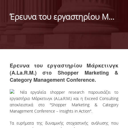
ΜΑΡΚΕΤΙΝΓΚ & ΕΠΙΚΟΙΝΩΝΙΑ
Έρευνα του εργαστηρίου Μάρκετινγκ (A.La.R.M.) στο Shopper Marketing & Category Management Conference.
ΟΡΑΜΑ, ΑΠΟΣΤΟΛΗ, ΑΞΙΕΣ, ΙΣΤΟΡΙΑ ΤΟΥ
ΤΜΗΜΑΤΟΣ
ΑΡΙΣΤΕΙΑ ΣΤΟ ΤΜΗΜΑ
ΤΟ ΤΜΗΜΑ ΣΤΗΝ ΚΟΙΝΩΝΙΑ
ΜΕ ΜΙΑ ΜΑΤΙΑ
Έρευνα του εργαστηρίου Μάρκετινγκ
(A.La.R.M.) στο Shopper Marketing &
ΑΝΘΡΩΠΙΝΟ ΔΥΝΑΜΙΚΟ
Category Management Conference.
ΜΕΛΗ ΔΕΠ
Νέα εργαλεία shopper research παρουσιάζει το
εργαστήριο Μάρκετινγκ (Α.La.R.M.) και η Exceed Consulting
Ε.ΔΙ.Π.
αποκλειστικά στο "Shopper Marketing & Category
Management Conference – Insights in Action".
ΕΠΙΣΤΗΜΟΝΙΚΟΙ ΣΥΝΕΡΓΑΤΕΣ
Τα ευρήματα της δυναμικής στοχαστικής ανάλυσης που
ΥΠΟΨΗΦΙΟΙ ΔΙΔΑΚΤΟΡΕΣ