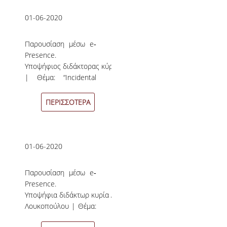
ΝΕΑ
01-06-2020
ΑΝΑΚΟΙΝΩΣΕΙΣ
Παρουσίαση μέσω e‐
ΕΠΙΚΑΙΡΑ
Presence.
Υποψήφιος διδάκτορας κύριος Αθανάσιος Πολυπόρτης
ΕΚΔΗΛΩΣΕΙΣ
| Θέμα: “Incidental
Emotions and
ΠΡΟΚΗΡΥΞΕΙΣ
Hedonic
ΠΕΡΙΣΣΟΤΕΡΑ
Forecasting: The Role
ΠΡΟΚΗΡΥΞΕΙΣ ΑΠΟΚΤΗΣΗΣ ΑΚΑΔΗΜΑΪΚΗΣ
of the Certainty‐
ΕΜΠΕΙΡΙΑΣ
Uncertainty Appraisal
Dimension”
01-06-2020
ΕΠΙΚΟΙΝΩΝΙΑ
(«Περιστασιακά
Συναισθήματα και
Παρουσίαση μέσω e‐
Ηδονικές Προβλέψεις:
Presence.
ο Ρόλος της
Υποψήφια διδάκτωρ κυρία Αποστολία
Αβεβαιότητας ως
Λουκοπούλου | Θέμα:
Διάσταση
“Attribute Level
Εκτιμήσεως») Δείτε