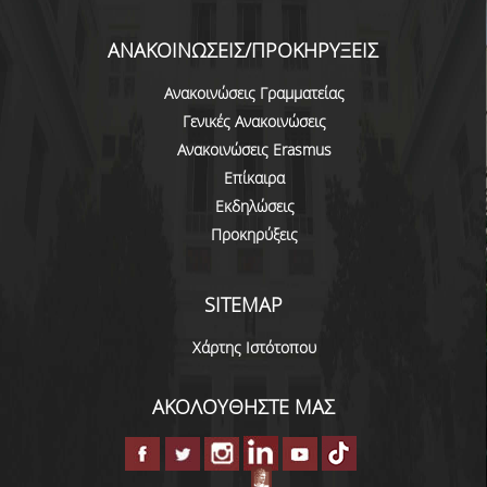
ΔΙΑΤΡΙΒΕΣ
ΑΝΑΚΟΙΝΩΣΕΙΣ/ΠΡΟΚΗΡΥΞΕΙΣ
ΕΡΕΥΝΗΤΙΚΑ ΣΕΜΙΝΑΡΙΑ
Ανακοινώσεις Γραμματείας
ΕΡΕΥΝΗΤΙΚΑ ΕΡΓΑ
Γενικές Ανακοινώσεις
Ανακοινώσεις Erasmus
ΚΑΡΙΕΡΑ
Επίκαιρα
ΕΠΑΓΓΕΛΜΑΤΙΚΕΣ ΠΡΟΟΠΤΙΚΕΣ
Εκδηλώσεις
Προκηρύξεις
ΔΙΑΔΡΟΜΕΣ ΑΠΟΦΟΙΤΩΝ
ΣΥΜΒΟΥΛΕΣ ΚΑΡΙΕΡΑΣ
SITEMAP
ΕΥΚΑΙΡΙΕΣ ΕΡΓΑΣΙΑΣ
Χάρτης Ιστότοπου
ΕΠΑΓΓΕΛΜΑΤΙΚΗ ΚΑΤΑΡΤΙΣΗ
ΑΚΟΛΟΥΘΗΣΤΕ ΜΑΣ
ΣΥΝΔΕΣΗ ΜΕ ΤΗΝ ΕΠΙΧΕΙΡΗΜΑΤΙΚΗ ΚΟΙΝΟΤΗΤΑ
ΘΕΡΙΝΟ ΣΧΟΛΕΙΟ