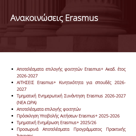
ΜΑΡΚΕΤΙΝΓΚ & ΕΠΙΚΟΙΝΩΝΙΑ
Ανακοινώσεις Erasmus
ΟΡΑΜΑ, ΑΠΟΣΤΟΛΗ, ΑΞΙΕΣ, ΙΣΤΟΡΙΑ ΤΟΥ
ΤΜΗΜΑΤΟΣ
ΑΡΙΣΤΕΙΑ ΣΤΟ ΤΜΗΜΑ
ΤΟ ΤΜΗΜΑ ΣΤΗΝ ΚΟΙΝΩΝΙΑ
ΜΕ ΜΙΑ ΜΑΤΙΑ
Αποτελέσματα επιλογής φοιτητών Erasmus+ Ακαδ. έτος
2026-2027
ΑΝΘΡΩΠΙΝΟ ΔΥΝΑΜΙΚΟ
AΙΤΗΣΕΙΣ Erasmus+ Κινητικότητα για σπουδές 2026-
2027
Τμηματική Ενημερωτική Συνάντηση Erasmus 2026-2027
ΜΕΛΗ ΔΕΠ
(NEA ΩΡΑ)
Ε.ΔΙ.Π.
Αποτελέσματα επιλογής φοιτητών
Πρόσκληση Υποβολής Αιτήσεων Erasmus+ 2025-2026
ΕΠΙΣΤΗΜΟΝΙΚΟΙ ΣΥΝΕΡΓΑΤΕΣ
Τμηματική Ενημέρωση Erasmus+ 2025/26
Προσωρινά Αποτελέσματα Προγράμματος Πρακτικής
ΥΠΟΨΗΦΙΟΙ ΔΙΔΑΚΤΟΡΕΣ
Άσκησης