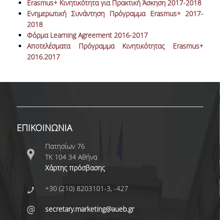
ΠΙΣΤΟΠΟΙΗΣΗ
Erasmus+ Kινητικότητα για Πρακτική Άσκηση 2017-2018
Ενημερωτική Συνάντηση Πρόγραμμα Erasmus+ 2017-
ΑΞΙΟΛΟΓΗΣΗ
2018
Φόρμα Learning Agreement 2016-2017
Αποτελέσματα Πρόγραμμα Κινητικότητας Erasmus+
ΑΠΟ ΠΡΟΠΤΥΧΙΑΚΟΥΣ ΦΟΙΤΗΤΕΣ
2016.2017
ΑΠΟ ΤΕΛΕΙΟΦΟΙΤΟΥΣ
ΕΚΘΕΣΕΙΣ ΕΞΩΤΕΡΙΚΗΣ
ΑΞΙΟΛΟΓΗΣΗΣ
ΜΟ.ΔΙ.Π.
ΕΠΙΚΟΙΝΩΝΙΑ
ΕΡΕΥΝΑ
Πατησίων 76
ΤΚ 104 34 Αθήνα
Χάρτης πρόσβασης
ΔΗΜΟΣΙΕΥΣΕΙΣ
ΕΡΕΥΝΗΤΙΚΑ ΠΕΔΙΑ
+30 (210) 8203101-3, -427
ΕΡΕΥΝΗΤΙΚΑ ΕΡΓΑΣΤΗΡΙΑ
secretary.marketing@aueb.gr