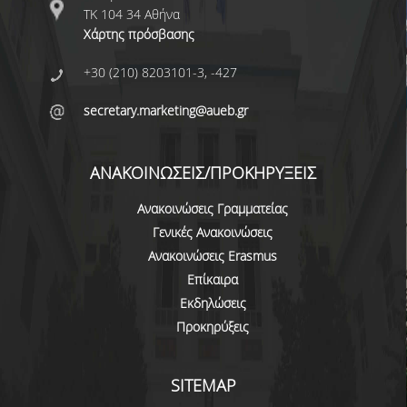
ΤΚ 104 34 Αθήνα
ΔΙΟΙΚΗΤΙΚΟ ΠΡΟΣΩΠΙΚΟ
Χάρτης πρόσβασης
ΜΗΤΡΩΑ ΜΕΛΩΝ ΤΜΗΜΑΤΟΣ
+30 (210) 8203101-3, -427
ΕΝΤΕΤΑΛΜΕΝΟΙ ΔΙΔΑΣΚΟΝΤΕΣ ΑΚΑΔ.
secretary.marketing@aueb.gr
ΕΤΟΥΣ '25-'26
ΠΡΟΠΤΥΧΙΑΚΕΣ ΣΠΟΥΔΕΣ
ΑΝΑΚΟΙΝΩΣΕΙΣ/ΠΡΟΚΗΡΥΞΕΙΣ
ΥΠΟΨΗΦΙΟΙ ΦΟΙΤΗΤΕΣ
Ανακοινώσεις Γραμματείας
Γενικές Ανακοινώσεις
ΠΡΟΓΡΑΜΜΑ ΚΑΙ ΚΑΤΕΥΘΥΝΣΕΙΣ ΣΠΟΥΔΩΝ
Ανακοινώσεις Erasmus
Επίκαιρα
ΑΝΑΛΥΤΙΚΗ ΠΑΡΟΥΣΙΑΣΗ ΜΑΘΗΜΑΤΩΝ
Εκδηλώσεις
ΠΡΑΚΤΙΚΗ ΑΣΚΗΣΗ
Προκηρύξεις
ΠΡΟΓΡΑΜΜΑ ERASMUS+
SITEMAP
Η ΖΩΗ ΣΤΟ ΤΜΗΜΑ