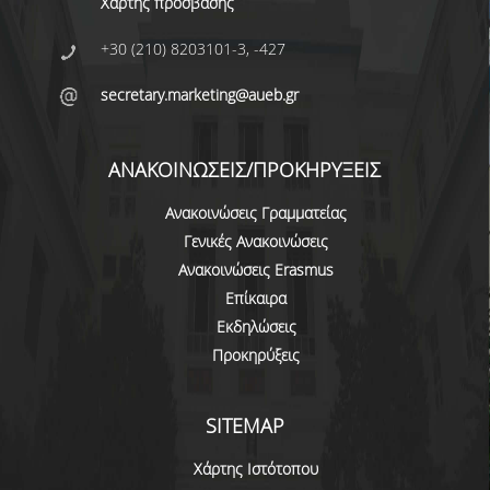
Χάρτης πρόσβασης
ΝΕΑ
+30 (210) 8203101-3, -427
ΑΝΑΚΟΙΝΩΣΕΙΣ
secretary.marketing@aueb.gr
ΕΠΙΚΑΙΡΑ
ΕΚΔΗΛΩΣΕΙΣ
ΑΝΑΚΟΙΝΩΣΕΙΣ/ΠΡΟΚΗΡΥΞΕΙΣ
ΠΡΟΚΗΡΥΞΕΙΣ
Ανακοινώσεις Γραμματείας
Γενικές Ανακοινώσεις
ΠΡΟΚΗΡΥΞΕΙΣ ΑΠΟΚΤΗΣΗΣ ΑΚΑΔΗΜΑΪΚΗΣ
Ανακοινώσεις Erasmus
ΕΜΠΕΙΡΙΑΣ
Επίκαιρα
ΕΠΙΚΟΙΝΩΝΙΑ
Εκδηλώσεις
Προκηρύξεις
SITEMAP
Χάρτης Ιστότοπου