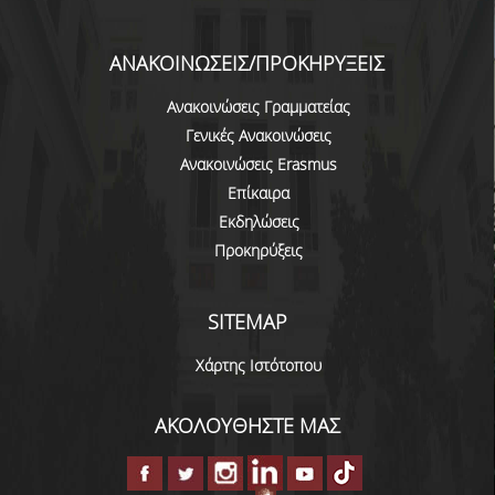
ΠΙΣΤΟΠΟΙΗΣΗ
ΑΞΙΟΛΟΓΗΣΗ
ΑΝΑΚΟΙΝΩΣΕΙΣ/ΠΡΟΚΗΡΥΞΕΙΣ
ΑΠΟ ΠΡΟΠΤΥΧΙΑΚΟΥΣ ΦΟΙΤΗΤΕΣ
Ανακοινώσεις Γραμματείας
Γενικές Ανακοινώσεις
ΑΠΟ ΤΕΛΕΙΟΦΟΙΤΟΥΣ
Ανακοινώσεις Erasmus
Επίκαιρα
ΕΚΘΕΣΕΙΣ ΕΞΩΤΕΡΙΚΗΣ
ΑΞΙΟΛΟΓΗΣΗΣ
Εκδηλώσεις
Προκηρύξεις
ΜΟ.ΔΙ.Π.
SITEMAP
ΕΡΕΥΝΑ
Χάρτης Ιστότοπου
ΔΗΜΟΣΙΕΥΣΕΙΣ
ΑΚΟΛΟΥΘΗΣΤΕ ΜΑΣ
ΕΡΕΥΝΗΤΙΚΑ ΠΕΔΙΑ
ΕΡΕΥΝΗΤΙΚΑ ΕΡΓΑΣΤΗΡΙΑ