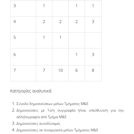
3
1
1
1
ΔΙΟΙΚΗΤΙΚΟ ΠΡΟΣΩΠΙΚΟ
4
2
2
2
3
ΜΗΤΡΩΑ ΜΕΛΩΝ ΤΜΗΜΑΤΟΣ
ΕΝΤΕΤΑΛΜΕΝΟΙ ΔΙΔΑΣΚΟΝΤΕΣ ΑΚΑΔ.
5
1
1
ΕΤΟΥΣ '25-'26
6
1
3
ΠΡΟΠΤΥΧΙΑΚΕΣ ΣΠΟΥΔΕΣ
ΥΠΟΨΗΦΙΟΙ ΦΟΙΤΗΤΕΣ
7
7
10
6
8
ΠΡΟΓΡΑΜΜΑ ΚΑΙ ΚΑΤΕΥΘΥΝΣΕΙΣ ΣΠΟΥΔΩΝ
Κατηγορίες αναλυτικά:
ΑΝΑΛΥΤΙΚΗ ΠΑΡΟΥΣΙΑΣΗ ΜΑΘΗΜΑΤΩΝ
Σύνολο δημοσιεύσεων μελών Τμήματος Μ&Ε
ΠΡΑΚΤΙΚΗ ΑΣΚΗΣΗ
Δημοσιεύσεις με 1
ο/η
συγγραφέα ή/και υπεύθυνο/η για την
αλληλογραφία από Τμήμα Μ&Ε
ΠΡΟΓΡΑΜΜΑ ERASMUS+
Δημοσιεύσεις αυτοδύναμες
Η ΖΩΗ ΣΤΟ ΤΜΗΜΑ
Δημοσιεύσεις σε συνεργασία μελών Τμήματος Μ&Ε