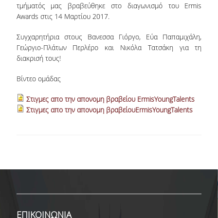
τμήματός μας βραβεύθηκε στο διαγωνισμό του Ermis
ΔΙΟΙΚΗΤΙΚΟ ΠΡΟΣΩΠΙΚΟ
Awards στις 14 Μαρτίου 2017.
ΜΗΤΡΩΑ ΜΕΛΩΝ ΤΜΗΜΑΤΟΣ
Συγχαρητήρια στους Βανεσσα Γιόργο, Εύα Παπαμιχάλη,
Γεώργιο-Πλάτων Περλέρο και Νικόλα Τατσάκη για τη
ΕΝΤΕΤΑΛΜΕΝΟΙ ΔΙΔΑΣΚΟΝΤΕΣ ΑΚΑΔ.
διακρισή τους!
ΕΤΟΥΣ '25-'26
Βίντεο ομάδας
ΠΡΟΠΤΥΧΙΑΚΕΣ ΣΠΟΥΔΕΣ
Στιγμες απο την απονομη βραβείου ErmisYoungTalents
Στιγμες απο την απονομη βραβείουErmisYoungTalents
ΥΠΟΨΗΦΙΟΙ ΦΟΙΤΗΤΕΣ
ΠΡΟΓΡΑΜΜΑ ΚΑΙ ΚΑΤΕΥΘΥΝΣΕΙΣ ΣΠΟΥΔΩΝ
ΑΝΑΛΥΤΙΚΗ ΠΑΡΟΥΣΙΑΣΗ ΜΑΘΗΜΑΤΩΝ
ΠΡΑΚΤΙΚΗ ΑΣΚΗΣΗ
ΠΡΟΓΡΑΜΜΑ ERASMUS+
Η ΖΩΗ ΣΤΟ ΤΜΗΜΑ
ΕΠΙΚΟΙΝΩΝΙΑ