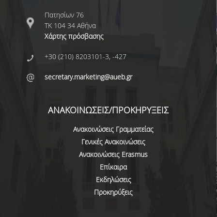
ΚΑΤΑΤΑΚΤΗΡΙΕΣ ΕΞΕΤΑΣΕΙΣ
Πατησίων 76
ΤΚ 104 34 Αθήνα
ΔΙΑΔΙΚΑΣΙΕΣ ΦΟΙΤΗΣΗΣ
Χάρτης πρόσβασης
ΑΠΑΛΛΑΓΗ ΑΠΟ ΜΑΘΗΜΑΤΑ ΞΕΝΗΣ ΓΛΩΣΣΑΣ
+30 (210) 8203101-3, -427
ΜΕΤΑΠΤΥΧΙΑΚΕΣ ΣΠΟΥΔΕΣ
secretary.marketing@aueb.gr
ΠΛΗΡΟΥΣ ΦΟΙΤΗΣΗΣ
ΑΝΑΚΟΙΝΩΣΕΙΣ/ΠΡΟΚΗΡΥΞΕΙΣ
ΜΕΡΙΚΗΣ ΦΟΙΤΗΣΗΣ
Ανακοινώσεις Γραμματείας
ΔΙΔΑΚΤΟΡΙΚΟ ΠΡΟΓΡΑΜΜΑ
Γενικές Ανακοινώσεις
ΔΙΑΣΦΑΛΙΣΗ ΠΟΙΟΤΗΤΑΣ
Ανακοινώσεις Erasmus
Επίκαιρα
ΠΟΛΙΤΙΚΗ ΠΟΙΟΤΗΤΑΣ
Εκδηλώσεις
Προκηρύξεις
ΔΕΔΟΜΕΝΑ ΠΟΙΟΤΗΤΑΣ