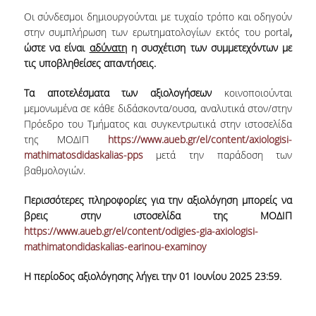
Οι σύνδεσμοι δημιουργούνται με τυχαίο τρόπο και οδηγούν
ΔΙΟΙΚΗΤΙΚΟ ΠΡΟΣΩΠΙΚΟ
στην συμπλήρωση των ερωτηματολογίων εκτός του portal
,
ώστε να είναι
αδύνατη
η συσχέτιση των συμμετεχόντων
με
ΜΗΤΡΩΑ ΜΕΛΩΝ ΤΜΗΜΑΤΟΣ
τις υποβληθείσες απαντήσεις.
ΕΝΤΕΤΑΛΜΕΝΟΙ ΔΙΔΑΣΚΟΝΤΕΣ ΑΚΑΔ.
Τα αποτελέσματα των αξιολογήσεων
κοινοποιούνται
ΕΤΟΥΣ '25-'26
μεμονωμένα σε κάθε διδάσκοντα/ουσα, αναλυτικά στον/στην
Πρόεδρο του Τμήματος και συγκεντρωτικά στην ιστοσελίδα
ΠΡΟΠΤΥΧΙΑΚΕΣ ΣΠΟΥΔΕΣ
της ΜΟΔΙΠ
https://www.aueb.gr/el/content/axiologisi-
mathimatosdidaskalias-pps
μετά την παράδοση των
ΥΠΟΨΗΦΙΟΙ ΦΟΙΤΗΤΕΣ
βαθμολογιών.
ΠΡΟΓΡΑΜΜΑ ΚΑΙ ΚΑΤΕΥΘΥΝΣΕΙΣ ΣΠΟΥΔΩΝ
Περισσότερες πληροφορίες για την αξιολόγηση μπορείς να
βρεις στην ιστοσελίδα της ΜΟΔΙΠ
ΑΝΑΛΥΤΙΚΗ ΠΑΡΟΥΣΙΑΣΗ ΜΑΘΗΜΑΤΩΝ
https://www.aueb.gr/el/content/odigies-gia-axiologisi-
mathimatondidaskalias-earinou-examinoy
ΠΡΑΚΤΙΚΗ ΑΣΚΗΣΗ
Η περίοδος αξιολόγησης λήγει την 01 Ιουνίου 2025 23:59.
ΠΡΟΓΡΑΜΜΑ ERASMUS+
Η ΖΩΗ ΣΤΟ ΤΜΗΜΑ