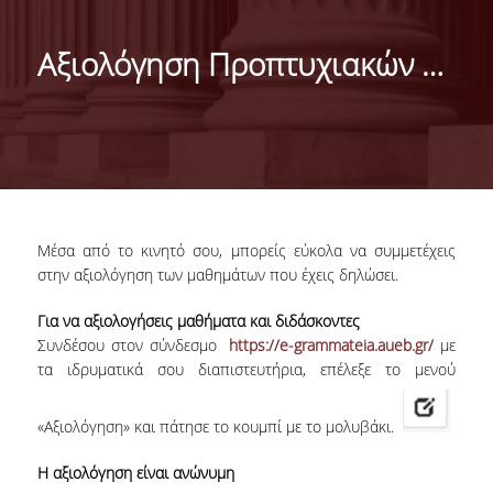
ΜΑΡΚΕΤΙΝΓΚ & ΕΠΙΚΟΙΝΩΝΙΑ
Αξιολόγηση Προπτυχιακών μαθημάτων Εαρινό εξάμηνο 2024-2025
ΟΡΑΜΑ, ΑΠΟΣΤΟΛΗ, ΑΞΙΕΣ, ΙΣΤΟΡΙΑ ΤΟΥ
ΤΜΗΜΑΤΟΣ
ΑΡΙΣΤΕΙΑ ΣΤΟ ΤΜΗΜΑ
ΤΟ ΤΜΗΜΑ ΣΤΗΝ ΚΟΙΝΩΝΙΑ
ΜΕ ΜΙΑ ΜΑΤΙΑ
Μέσα από το κινητό σου, μπορείς εύκολα να συμμετέχεις
στην αξιολόγηση των μαθημάτων που έχεις δηλώσει.
ΑΝΘΡΩΠΙΝΟ ΔΥΝΑΜΙΚΟ
Για να αξιολογήσεις μαθήματα και διδάσκοντες
Συνδέσου στον σύνδεσμο
https://e-grammateia.aueb.gr/
με
ΜΕΛΗ ΔΕΠ
τα ιδρυματικά σου διαπιστευτήρια, επέλεξε το μενού
Ε.ΔΙ.Π.
«Αξιολόγηση» και πάτησε το κουμπί με το μολυβάκι.
ΕΠΙΣΤΗΜΟΝΙΚΟΙ ΣΥΝΕΡΓΑΤΕΣ
Η αξιολόγηση είναι ανώνυμη
ΥΠΟΨΗΦΙΟΙ ΔΙΔΑΚΤΟΡΕΣ