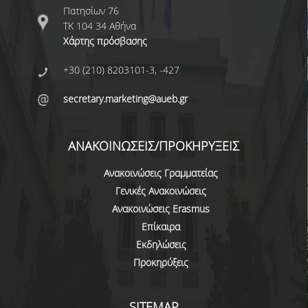
Πατησίων 76
ΔΙΟΙΚΗΤΙΚΟ ΠΡΟΣΩΠΙΚΟ
ΤΚ 104 34 Αθήνα
Χάρτης πρόσβασης
ΜΗΤΡΩΑ ΜΕΛΩΝ ΤΜΗΜΑΤΟΣ
+30 (210) 8203101-3, -427
ΕΝΤΕΤΑΛΜΕΝΟΙ ΔΙΔΑΣΚΟΝΤΕΣ ΑΚΑΔ.
ΕΤΟΥΣ '25-'26
secretary.marketing@aueb.gr
ΠΡΟΠΤΥΧΙΑΚΕΣ ΣΠΟΥΔΕΣ
ΑΝΑΚΟΙΝΩΣΕΙΣ/ΠΡΟΚΗΡΥΞΕΙΣ
ΥΠΟΨΗΦΙΟΙ ΦΟΙΤΗΤΕΣ
Ανακοινώσεις Γραμματείας
ΠΡΟΓΡΑΜΜΑ ΚΑΙ ΚΑΤΕΥΘΥΝΣΕΙΣ ΣΠΟΥΔΩΝ
Γενικές Ανακοινώσεις
Ανακοινώσεις Erasmus
ΑΝΑΛΥΤΙΚΗ ΠΑΡΟΥΣΙΑΣΗ ΜΑΘΗΜΑΤΩΝ
Επίκαιρα
ΠΡΑΚΤΙΚΗ ΑΣΚΗΣΗ
Εκδηλώσεις
Προκηρύξεις
ΠΡΟΓΡΑΜΜΑ ERASMUS+
Η ΖΩΗ ΣΤΟ ΤΜΗΜΑ
SITEMAP