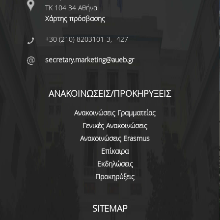
ΤΚ 104 34 Αθήνα
ΔΙΟΙΚΗΤΙΚΟ ΠΡΟΣΩΠΙΚΟ
Χάρτης πρόσβασης
ΜΗΤΡΩΑ ΜΕΛΩΝ ΤΜΗΜΑΤΟΣ
+30 (210) 8203101-3, -427
ΕΝΤΕΤΑΛΜΕΝΟΙ ΔΙΔΑΣΚΟΝΤΕΣ ΑΚΑΔ.
secretary.marketing@aueb.gr
ΕΤΟΥΣ '25-'26
ΠΡΟΠΤΥΧΙΑΚΕΣ ΣΠΟΥΔΕΣ
ΑΝΑΚΟΙΝΩΣΕΙΣ/ΠΡΟΚΗΡΥΞΕΙΣ
ΥΠΟΨΗΦΙΟΙ ΦΟΙΤΗΤΕΣ
Ανακοινώσεις Γραμματείας
Γενικές Ανακοινώσεις
ΠΡΟΓΡΑΜΜΑ ΚΑΙ ΚΑΤΕΥΘΥΝΣΕΙΣ ΣΠΟΥΔΩΝ
Ανακοινώσεις Erasmus
Επίκαιρα
ΑΝΑΛΥΤΙΚΗ ΠΑΡΟΥΣΙΑΣΗ ΜΑΘΗΜΑΤΩΝ
Εκδηλώσεις
ΠΡΑΚΤΙΚΗ ΑΣΚΗΣΗ
Προκηρύξεις
ΠΡΟΓΡΑΜΜΑ ERASMUS+
SITEMAP
Η ΖΩΗ ΣΤΟ ΤΜΗΜΑ